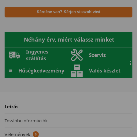
Kérdése van? Kérjen visszahívást
Néhány érv, miért válassz minket
Ingyenes
Szerviz
szállítás
...
Hűségkedvezmény
Valós készlet
Leírás
További információk
Vélemények
0