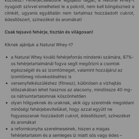
nyugodt szívvel emelheted le a polcról, nem kell böngészned a
címkét, ugyanis egyáltalán nem tartalmaz hozzáadott cukrot,
édesítőszert, színezéket és aromákat!
Csak tejsavó fehérje, tisztán és világosan!
Kiknek ajánljuk a Natural Whey-t?
a Natural Whey kiváló fehérjeforrás mindenki számára, 87%-
os fehérjetartalmánál fogva segít megőrizni a csontok
egészségét és az izomtömeget, valamint hozzájárul az
izomtömeg növekedéséhez is
versenyfelkészüléshez (fitnesz), különösen a vízhajtás
időszakában lehet hasznos az alacsony, mindössze 40 mg-
os nátriumtartalomnak köszönhetően
olyan hölgyeknek és uraknak, akik úgy szeretnék megoldani
minőségi fehérjebevitelüket, hogy azzal együtt ne
fogyasszanak hozzáadott cukrot, édesítőszert, színezéket
és aromákat
a reformkonyha szerelmeseinek, hiszen a magas
fehérjetartalom és a semleges íz miatt sós vagy édes –