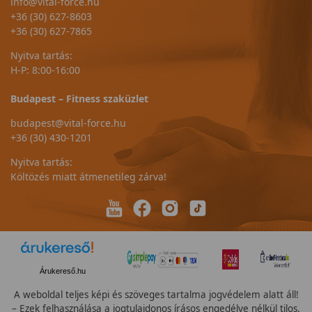
info@vital-force.hu
+36 (30) 627-8603
+36 (30) 627-7865
Nyitva tartás:
H-P: 8:00-16:00
Budapest – Fitness szaküzlet
budapest@vital-force.hu
+36 (30) 430-1201
Nyitva tartás:
Költözés miatt átmenetileg zárva!
Árukereső.hu
A weboldal teljes képi és szöveges tartalma jogvédelem alatt áll!
– Ezek felhasználása a jogtulajdonos írásos engedélye nélkül tilos.