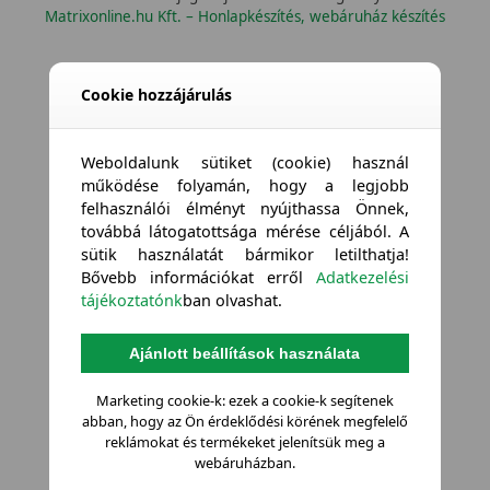
Matrixonline.hu Kft. – Honlapkészítés, webáruház készítés
Cookie hozzájárulás
Weboldalunk sütiket (cookie) használ
működése folyamán, hogy a legjobb
felhasználói élményt nyújthassa Önnek,
továbbá látogatottsága mérése céljából. A
sütik használatát bármikor letilthatja!
Bővebb információkat erről
Adatkezelési
tájékoztatónk
ban olvashat.
Ajánlott beállítások használata
Marketing cookie-k: ezek a cookie-k segítenek
abban, hogy az Ön érdeklődési körének megfelelő
reklámokat és termékeket jelenítsük meg a
webáruházban.