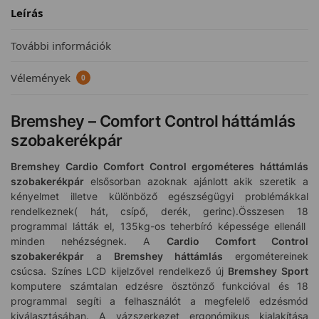
Leírás
További információk
Vélemények
0
Bremshey – Comfort Control háttámlás
szobakerékpár
Bremshey Cardio Comfort Control ergométeres háttámlás
szobakerékpár
elsősorban azoknak ajánlott akik szeretik a
kényelmet illetve különböző egészségügyi problémákkal
rendelkeznek( hát, csípő, derék, gerinc).Összesen 18
programmal látták el, 135kg-os teherbíró képessége ellenáll
minden nehézségnek. A
Cardio Comfort Control
szobakerékpár
a
Bremshey háttámlás
ergométereinek
csúcsa. Színes LCD kijelzővel rendelkező új
Bremshey Sport
komputere számtalan edzésre ösztönző funkcióval és 18
programmal segíti a felhasználót a megfelelő edzésmód
kiválasztásában. A vázszerkezet ergonómikus kialakítása