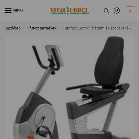
MENÜ
0
Kezdőlap
Kifutott termékek
Comfort Controll háttámlás szobakerékpár
/
/