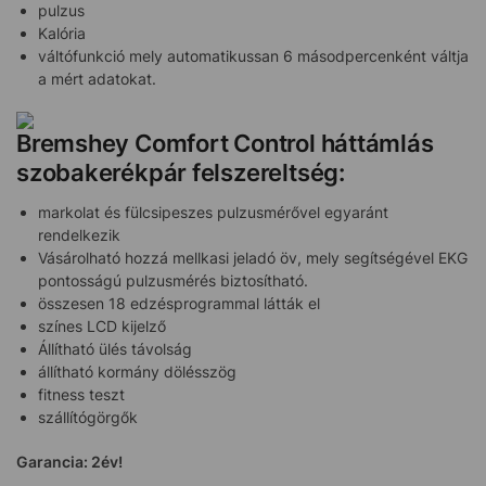
pulzus
Kalória
váltófunkció mely automatikussan 6 másodpercenként váltja
a mért adatokat.
Bremshey Comfort Control háttámlás
szobakerékpár felszereltség:
markolat és fülcsipeszes pulzusmérővel egyaránt
rendelkezik
Vásárolható hozzá mellkasi jeladó öv, mely segítségével EKG
pontosságú pulzusmérés biztosítható.
összesen 18 edzésprogrammal látták el
színes LCD kijelző
Állítható ülés távolság
állítható kormány dölésszög
fitness teszt
szállítógörgők
Garancia: 2év!