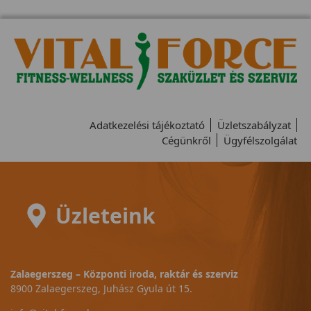
Adatkezelési tájékoztató
Üzletszabályzat
Cégünkről
Ügyfélszolgálat
Üzleteink
Zalaegerszeg – Központi iroda, raktár és szerviz
8900 Zalaegerszeg, Juhász Gyula út 15.