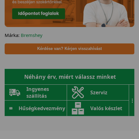
Márka:
Bremshey
Kérdése van? Kérjen visszahívást
Néhány érv, miért válassz minket
Ingyenes
Szerviz
szállítás
...
Hűségkedvezmény
Valós készlet