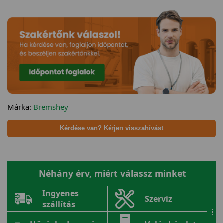
Márka:
Bremshey
Kérdése van? Kérjen visszahívást
Néhány érv, miért válassz minket
Ingyenes
Szerviz
szállítás
...