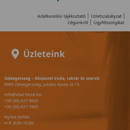
Adatkezelési tájékoztató
Üzletszabályzat
Cégünkről
Ügyfélszolgálat
Üzleteink
Zalaegerszeg – Központi iroda, raktár és szerviz
8900 Zalaegerszeg, Juhász Gyula út 15.
info@vital-force.hu
+36 (30) 627-8603
+36 (30) 627-7865
Nyitva tartás:
H-P: 8:00-16:00