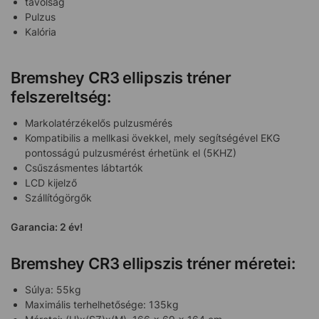
távolság
Pulzus
Kalória
Bremshey CR3 ellipszis tréner
felszereltség:
Markolatérzékelős pulzusmérés
Kompatibilis a mellkasi övekkel, mely segítségével EKG
pontosságú pulzusmérést érhetünk el (5KHZ)
Csűszásmentes lábtartók
LCD kijelző
Szállítógörgők
Garancia: 2 év!
Bremshey CR3 ellipszis tréner méretei:
Súlya: 55kg
Maximális terhelhetősége: 135kg