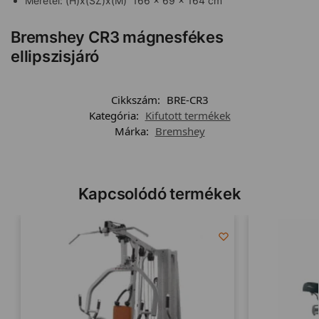
Méretei: (H)x(SZ)x(M) 166 x 69 x 164 cm
Bremshey CR3 mágnesfékes
ellipszisjáró
Cikkszám:
BRE-CR3
Kategória:
Kifutott termékek
Márka:
Bremshey
Kapcsolódó termékek