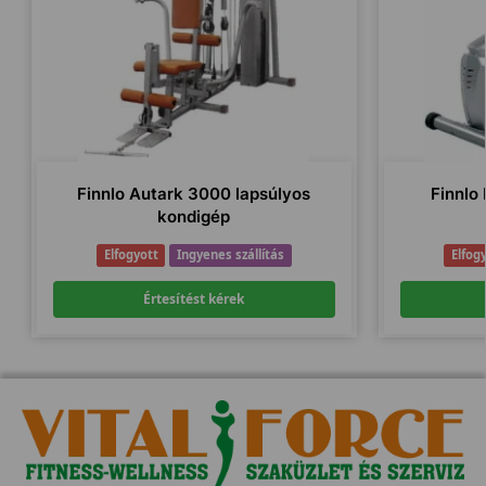
Finnlo Autark 3000 lapsúlyos
Finnlo
kondigép
Elfogyott
Ingyenes szállítás
Elfog
Értesítést kérek