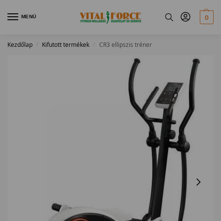
MENÜ
0
Kezdőlap
Kifutott termékek
CR3 ellipszis tréner
/
/