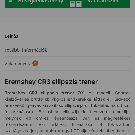
Hűségkedvezmény
Valós készlet
Leírás
További információk
Vélemények
0
Bremshey CR3 ellipszis tréner
Bremshey CR3 ellipszis tréner
2011-es modell. Sportos
kijelzővel és bruttó kb 7kg-os lendkerékkel látták el. Kedvező
árfekvésű igényes kialakítású ellipszisjáró. Tökéletes az otthoni
felhasználásra. Bremshey ellipszijárók bevezető modellje,
melynek 40 cm-es lépéshossza van és mágnesfékes
fékrendszerrel van ellátva. Ellenállását 8 fokozatban
szabályozhatjuk, adatainkat egy LCD kijelzőn tekinthetjük meg