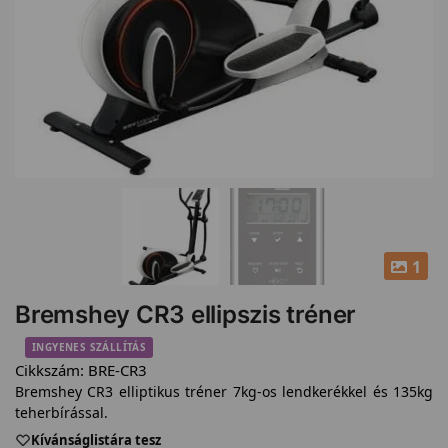
1
Bremshey CR3 ellipszis tréner
INGYENES SZÁLLÍTÁS
Cikkszám:
BRE-CR3
Bremshey CR3 elliptikus tréner 7kg-os lendkerékkel és 135kg
teherbírással.
Kívánságlistára tesz