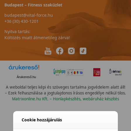
Budapest – Fitness szaküzlet
budapest@vital-force.hu
+36 (30) 430-1201
Nyitva tartás:
Költözés miatt átmenetileg zárva!
Árukereső.hu
A weboldal teljes képi és szöveges tartalma jogvédelem alatt áll!
– Ezek felhasználása a jogtulajdonos írásos engedélye nélkül tilos.
Matrixonline.hu Kft. – Honlapkészítés, webáruház készítés
Cookie hozzájárulás