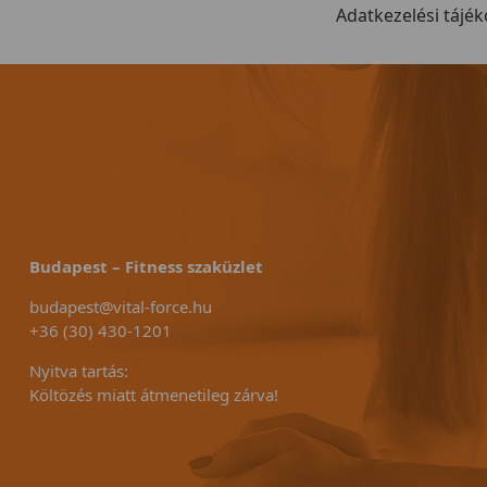
 a modellt...
Adatkezelési tájék
Budapest – Fitness szaküzlet
budapest@vital-force.hu
+36 (30) 430-1201
Nyitva tartás:
Költözés miatt átmenetileg zárva!