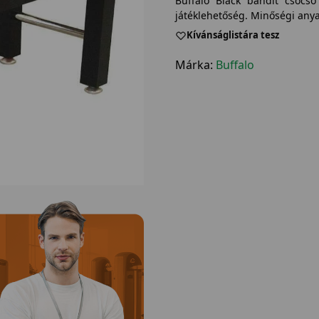
Buffalo Black bandit csocs
játéklehetőség. Minőségi anya
Kívánságlistára tesz
Márka:
Buffalo