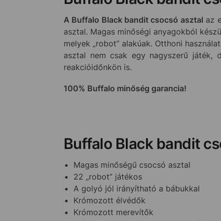
A Buffalo Black bandit csocsó asztal
az e
asztal. Magas minőségi anyagokból készült 
melyek „robot” alakúak. Otthoni használatr
asztal nem csak egy nagyszerű játék, d
reakcióidőnkön is.
100% Buffalo minőség garancia!
Buffalo Black bandit cs
Magas minőségű csocsó asztal
22 „robot” játékos
A golyó jól irányítható a bábukkal
Krómozott élvédők
Krómozott merevítők