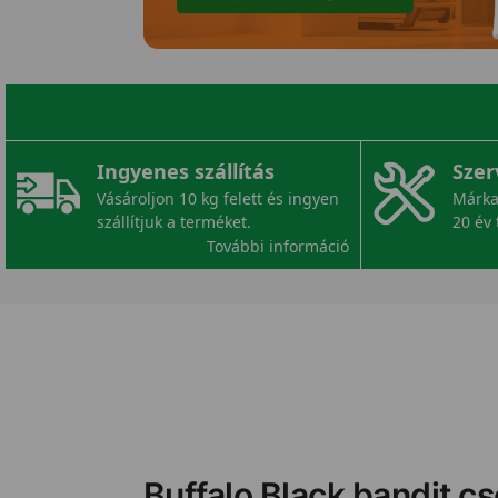
Ingyenes szállítás
Szer
Vásároljon 10 kg felett és ingyen
Márka
szállítjuk a terméket.
20 év 
További információ
Buffalo Black bandit cs