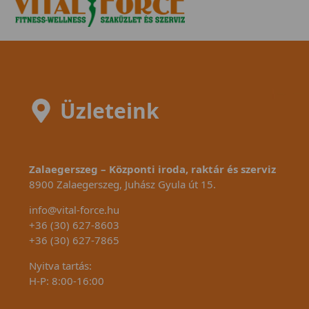
rendelkezik.
jellemzi ezt
Üzleteink
Zalaegerszeg – Központi iroda, raktár és szerviz
8900 Zalaegerszeg, Juhász Gyula út 15.
info@vital-force.hu
+36 (30) 627-8603
+36 (30) 627-7865
Nyitva tartás:
H-P: 8:00-16:00