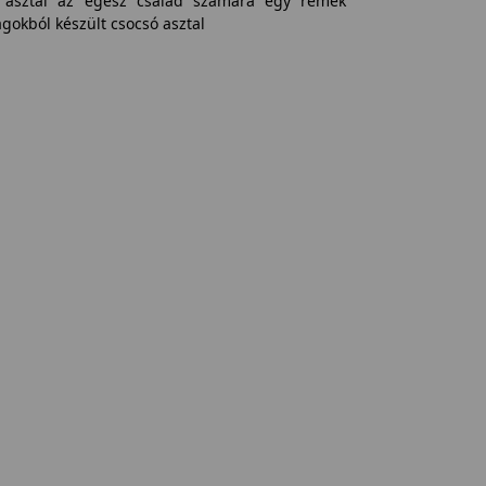
ó asztal az egész család számára egy remek
gokból készült csocsó asztal