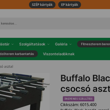
SZÉP kártyák
EP kártyák
ástár
Szolgáltatások
Galéria
Fitneszterem bere
Viszonteladóknak
dzőterem karbantartás
só asztal
Buffalo Bla
csocsó aszt
INGYENES SZÁLLÍTÁS
Cikkszám:
6015.400