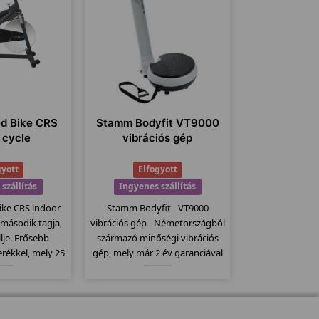
ed Bike CRS
Stamm Bodyfit VT9000
 cycle
vibrációs gép
gyott
Elfogyott
szállítás
Ingyenes szállítás
ike CRS indoor
Stamm Bodyfit - VT9000
 második tagja,
vibrációs gép - Németországból
je. Erősebb
származó minőségi vibrációs
rékkel, mely 25
gép, mely már 2 év garanciával
rendszere filc
kapható. Csúszásmentes
es fékrendszer.
felülettel rendelkezik, melyet
mpatibilis a
egy nagy motor dolgoztat meg,
adó övekkel.
150kg-os teherbírással bír.