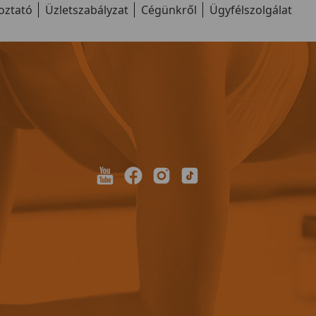
oztató
Üzletszabályzat
Cégünkről
Ügyfélszolgálat