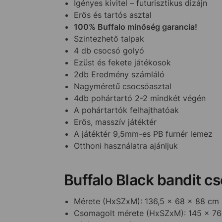
Igényes kivitel – futurisztikus dizájn
Erős és tartós asztal
100% Buffalo minőség garancia!
Szintezhető talpak
4 db csocsó golyó
Ezüst és fekete játékosok
2db Eredmény számláló
Nagyméretű csocsóasztal
4db pohártartó 2-2 mindkét végén
A pohártartók felhajthatóak
Erős, masszív játéktér
A játéktér 9,5mm-es PB furnér lemez
Otthoni használatra ajánljuk
Buffalo Black bandit cs
Mérete (HxSZxM): 136,5 x 68 x 88 cm
Csomagolt mérete (HxSZxM): 145 x 76