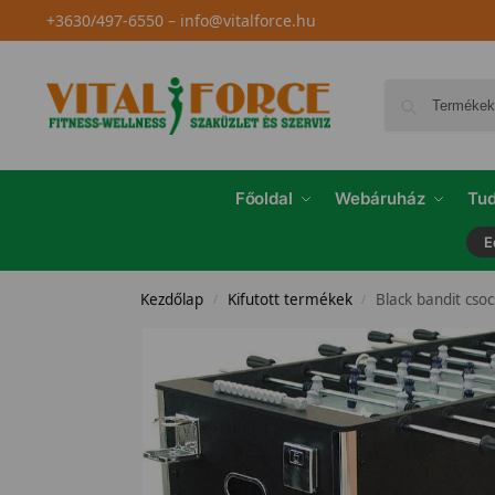
+3630/497-6550
–
info@vitalforce.hu
Főoldal
Webáruház
Tud
E
Kezdőlap
Kifutott termékek
Black bandit csoc
/
/