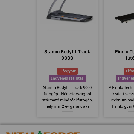
Stamm Bodyfit Track
Finnlo T
9000
fut
Elfogyott
Elfo
Ingyenes szállítás
Ingyenes
Stamm Bodyfit - Track 9000
A Finnlo Tech
futógép - Németországból
frisitett ver
származó minőségi futógép,
Technum pad
mely már 2 év garanciával
Finnlo gyár
kapható. Stamm futógépek
megbízható 
egyik bevezető modellje mely
Elektromos
kategóriájához képest
135x44cm-es
130x43cm-es futófelülettel
szállítógörgők,