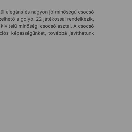
nül elegáns és nagyon jó minőségű csocsó
zelhető a golyó. 22 játékossal rendelkezik,
s kivitelű minőségi csocsó asztal. A csocsó
ciós képességünket, továbbá javíthatunk