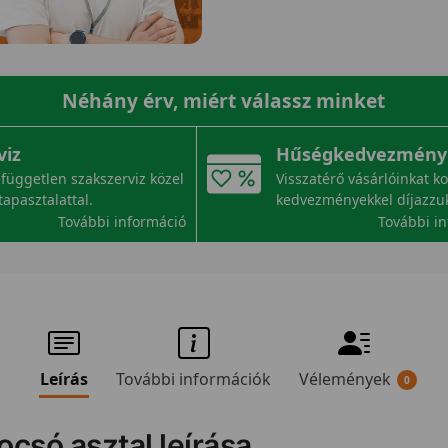
Néhány érv, miért válassz minket
viz
Hűségkedvezmény
független szakszerviz közel
Visszatérő vásárlóinkat k
tapasztalattal.
kedvezményekkel díjazzu
További információ
További i
Leírás
További információk
Vélemények
0
ocsó asztal leírása