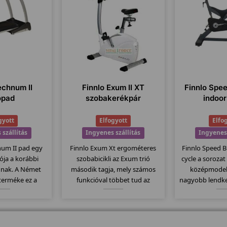
echnum II
Finnlo Exum II XT
Finnlo Spe
ópad
szobakerékpár
indoor
gyott
Elfogyott
Elfo
 szállítás
Ingyenes szállítás
Ingyenes 
num II pad egy
Finnlo Exum Xt ergométeres
Finnlo Speed B
ziója a korábbi
szobabicikli az Exum trió
cycle a sorozat
nak. A Német
második tagja, mely számos
középmodell
 terméke ez a
funkcióval többet tud az
nagyobb lendke
minőségi pad.
alapmodellnél. Itt is
kg-os. Fékező 
 dőlésszög,
megtartották az erős vázat és
alapú préselés
 futófelület,
ezáltal szintén 150kg-os
Computere ko
 9 program... stb
teherbírással rendelkezik....
mellkasi jel