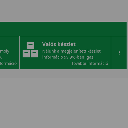
Valós készlet
omoly
Nálunk a megjelenített készlet
...
k.
információ 99,9%-ban igaz.
nformáció
További információ