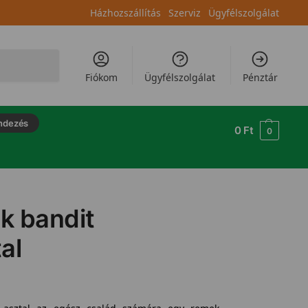
Házhozszállítás
Szerviz
Ügyfélszolgálat
Keresés
Fiókom
Ügyfélszolgálat
Pénztár
ndezés
0
Ft
0
ck bandit
al