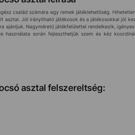
gész család számára egy remek játéklehetőség. Hihetetle
asztal. Jól irányítható játékosok és a játékosokkal jól ke
a ajánljuk. Nagyméretű játékfelülettel rendelkezik, igénye
e használata során fejleszthetjük szem és kéz koordiná
ocsó asztal felszereltség: