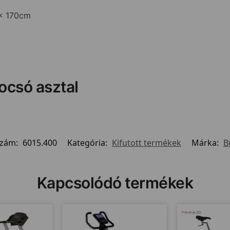
 x 170cm
socsó asztal
szám:
6015.400
Kategória:
Kifutott termékek
Márka:
B
Kapcsolódó termékek