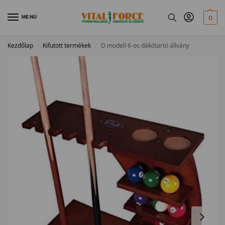
MENÜ
0
Kezdőlap
Kifutott termékek
D modell 6-os dákótartó állvány
/
/