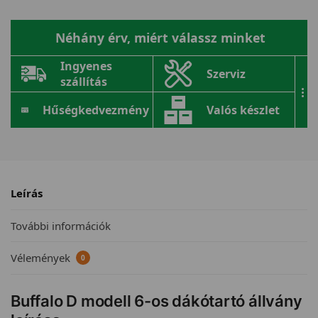
Néhány érv, miért válassz minket
Ingyenes
Szerviz
szállítás
...
Hűségkedvezmény
Valós készlet
Leírás
További információk
Vélemények
0
Buffalo D modell 6-os dákótartó állvány