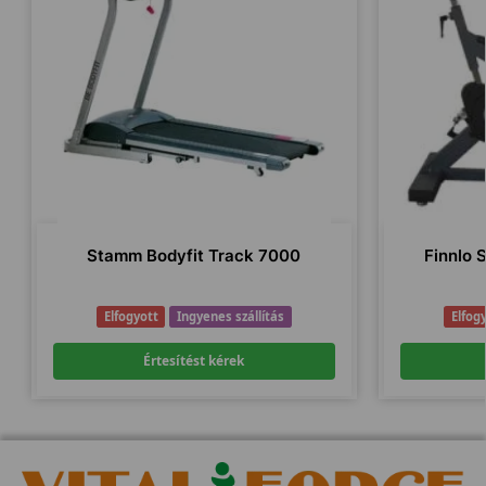
Stamm Bodyfit Track 7000
Finnlo 
Elfogyott
Ingyenes szállítás
Elfog
Értesítést kérek