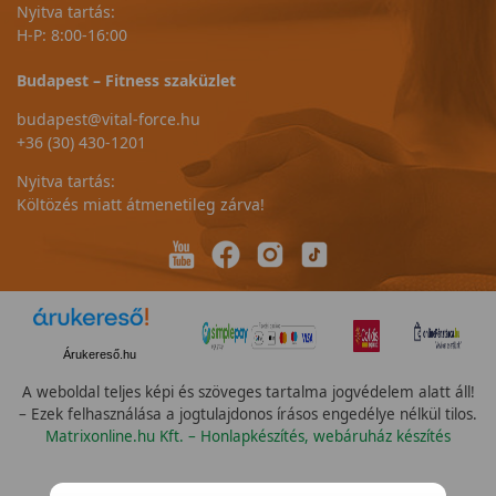
Nyitva tartás:
H-P: 8:00-16:00
Budapest – Fitness szaküzlet
budapest@vital-force.hu
+36 (30) 430-1201
Nyitva tartás:
Költözés miatt átmenetileg zárva!
Árukereső.hu
A weboldal teljes képi és szöveges tartalma jogvédelem alatt áll!
– Ezek felhasználása a jogtulajdonos írásos engedélye nélkül tilos.
Matrixonline.hu Kft. – Honlapkészítés, webáruház készítés