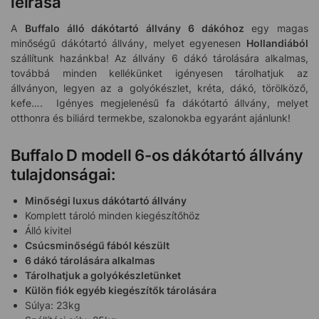
leírása
A
Buffalo álló dákótartó állvány 6 dákóhoz
egy magas
minőségű dákótartó állvány, melyet egyenesen
Hollandiából
szállítunk hazánkba! Az állvány 6 dákó tárolására alkalmas,
továbbá minden kellékünket igényesen tárolhatjuk az
állványon, legyen az a golyókészlet, kréta, dákó, törölköző,
kefe…. Igényes megjelenésű fa dákótartó állvány, melyet
otthonra és biliárd termekbe, szalonokba egyaránt ajánlunk!
Buffalo D modell 6-os dákótartó állvány
tulajdonságai:
Minőségi luxus dákótartó állvány
Komplett tároló minden kiegészítőhöz
Álló kivitel
Csúcsminőségű fából készült
6 dákó tárolására alkalmas
Tárolhatjuk a golyókészletünket
Külön fiók egyéb kiegészítők tárolására
Súlya: 23kg