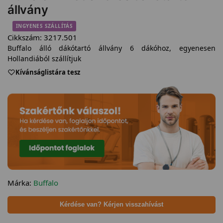
állvány
INGYENES SZÁLLÍTÁS
Cikkszám:
3217.501
Buffalo álló dákótartó állvány 6 dákóhoz, egyenesen
Hollandiából szállítjuk
Kívánságlistára tesz
Márka:
Buffalo
Kérdése van? Kérjen visszahívást