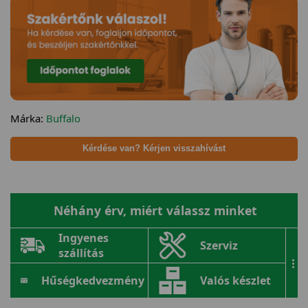
Márka:
Buffalo
Kérdése van? Kérjen visszahívást
Néhány érv, miért válassz minket
Ingyenes
Szerviz
szállítás
...
Hűségkedvezmény
Valós készlet