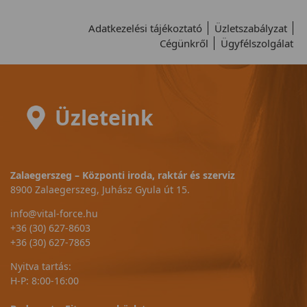
Adatkezelési tájékoztató
Üzletszabályzat
Cégünkről
Ügyfélszolgálat
Üzleteink
Zalaegerszeg – Központi iroda, raktár és szerviz
8900 Zalaegerszeg, Juhász Gyula út 15.
info@vital-force.hu
+36 (30) 627-8603
+36 (30) 627-7865
Nyitva tartás:
H-P: 8:00-16:00