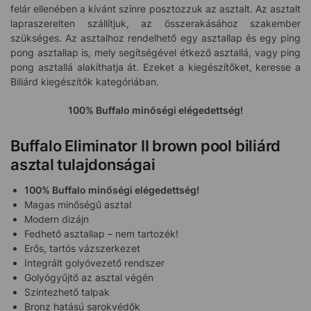
felár ellenében a kívánt színre posztozzuk az asztalt. Az asztalt
lapraszerelten szállítjuk, az összerakásához szakember
szükséges. Az asztalhoz rendelhető egy asztallap és egy ping
pong asztallap is, mely segítségével étkező asztallá, vagy ping
pong asztallá alakíthatja át. Ezeket a kiegészítőket, keresse a
Biliárd kiegészítők kategóriában.
100% Buffalo minőségi elégedettség!
Buffalo Eliminator II brown pool biliárd
asztal tulajdonságai
100% Buffalo minőségi elégedettség!
Magas minőségű asztal
Modern dizájn
Fedhető asztallap – nem tartozék!
Erős, tartós vázszerkezet
Integrált golyóvezető rendszer
Golyógyűjtő az asztal végén
Szintezhető talpak
Bronz hatású sarokvédők