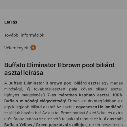
Leírás
További információk
Vélemények
0
Buffalo Eliminator II brown pool biliárd
asztal leírása
A
Buffalo Eliminator II brown pool biliárd asztal
egy magas
minőségű, új továbbfejlesztett pala köves biliárd asztal.
Igényes megjelenésű
7-es méretben kapható asztal
.
100%
Buffalo minőségi elégedettség!
Ebben az árkategóriában az
egyik legjobb biliárd asztal! Az asztalt
egyenesen Hollandiából
szállítjuk hazánkba! Az asztal Bronz hatású élvédőkkel és extra
erős Bronz hatású szintezhető talpakkal rendelkezik.
Az asztalt
Buffalo
Yellow / Green
posztóval szállítjuk
, de természetesen