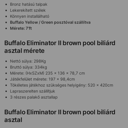
Bronz hatású talpak
Lekerekített szélek
Könnyen installálható
Buffalo Yellow / Green posztóval szállítva
Mérete: 7’ft
Buffalo Eliminator II brown pool biliárd
asztal mérete
Nettó súlya: 298Kg
Bruttó súlya: 334kg
Mérete: (HxSZxM) 235 x 136 x 78,7 cm
Játékfelület mérete: 197 x 98,4cm
Tökéletes játékhoz szükséges helyigény: 520 x 420cm
Lapraszerelten szállítjuk
3 részes palakő asztallap
Buffalo Eliminator II brown pool biliárd
asztal