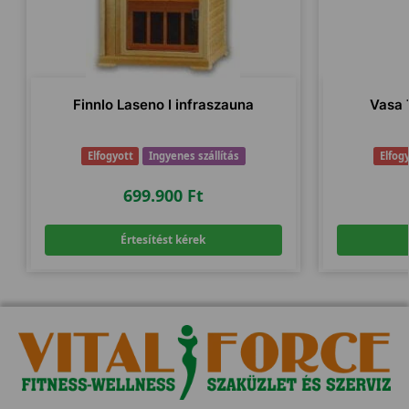
Finnlo Laseno I infraszauna
Vasa 
Elfogyott
Ingyenes szállítás
Elfog
699.900
Ft
Értesítést kérek