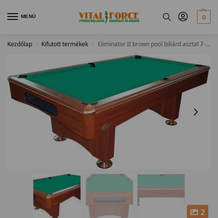
MENÜ
0
Kezdőlap
Kifutott termékek
Eliminator II brown pool biliárd asztal 7-es
/
/
2