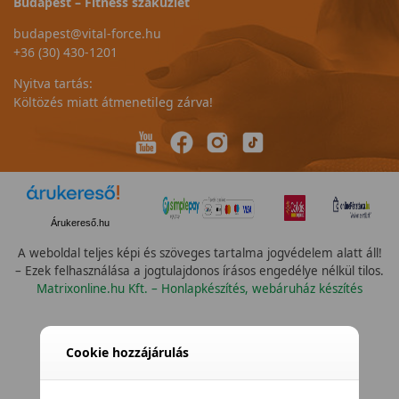
Budapest – Fitness szaküzlet
budapest@vital-force.hu
+36 (30) 430-1201
Nyitva tartás:
Költözés miatt átmenetileg zárva!
Árukereső.hu
A weboldal teljes képi és szöveges tartalma jogvédelem alatt áll!
– Ezek felhasználása a jogtulajdonos írásos engedélye nélkül tilos.
Matrixonline.hu Kft. – Honlapkészítés, webáruház készítés
Cookie hozzájárulás