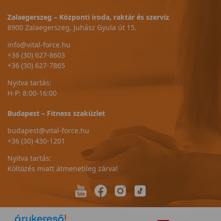
Zalaegerszeg – Központi iroda, raktár és szerviz
8900 Zalaegerszeg, Juhász Gyula út 15.
info@vital-force.hu
+36 (30) 627-8603
+36 (30) 627-7865
Nyitva tartás:
H-P: 8:00-16:00
Budapest – Fitness szaküzlet
budapest@vital-force.hu
+36 (30) 430-1201
Nyitva tartás:
Költözés miatt átmenetileg zárva!