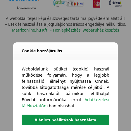
Árukereső.hu
A weboldal teljes képi és szöveges tartalma jogvédelem alatt áll!
– Ezek felhasználása a jogtulajdonos írásos engedélye nélkül tilos.
Matrixonline.hu Kft. – Honlapkészítés, webáruház készítés
Cookie hozzájárulás
Weboldalunk sütiket (cookie) használ
működése folyamán, hogy a legjobb
felhasználói élményt nyújthassa Önnek,
továbbá látogatottsága mérése céljából. A
sütik használatát bármikor letilthatja!
Bővebb információkat erről
Adatkezelési
tájékoztatónk
ban olvashat.
Ajánlott beállítások használata