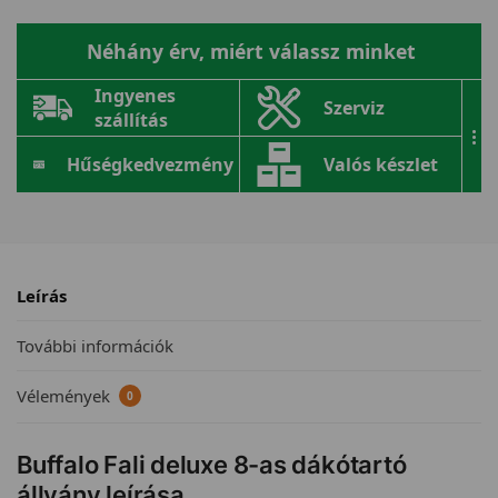
Néhány érv, miért válassz minket
Ingyenes
Szerviz
szállítás
...
Hűségkedvezmény
Valós készlet
Leírás
További információk
Vélemények
0
Buffalo Fali deluxe 8-as dákótartó
állvány leírása