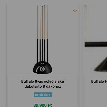
Buffalo 8-as golyó alakú
Buffalo 
dákótartó 8 dákóhoz
Rendelésre
89.900
Ft