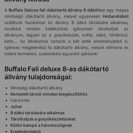
A
Buffalo Deluxe fali dákótartó állvány 8 dákóhoz
egy magas
minőségű dákótartó állvány, melyet egyenesen
Hollandiából
szállítunk hazánkba! Az állvány 8 dákó tárolására alkalmas,
továbbá minden kellékünket igényesen tárolhatjuk az
állványon, legyen az a golyókészlet, kréta, dákó, törölköző,
kefe…. Az állványhoz tartozik a két antik eredményjelző is.
Igényes megjelenésű fa dákótartó állvány, melyet otthonra és
biliárd termekbe, szalonokba egyaránt ajánlunk!
Buffalo Fali deluxe 8-as dákótartó
állvány tulajdonságai:
Minőségi dákótartó állvány
Komplett tároló minden kiegészítőhöz
Fali kivitel
Juhar
8 dákó tárolására alkalmas
Tárolhatjuk a golyókészletünket
Külön kampó a háromszögnek
Eredményjelző