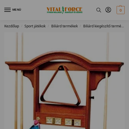
MENÜ
0
Kezdőlap
Sport játékok
Biliárd termékek
Biliárd kiegészítő termékek
/
/
/