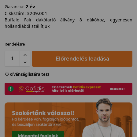
Garancia:
2 év
Cikkszám:
3209.001
Buffalo Fali dákótartó állvány 8 dákóhoz, egyenesen
hollandiából szállítjuk
Rendelésre
Előrendelés leadása
Kívánságlistára tesz