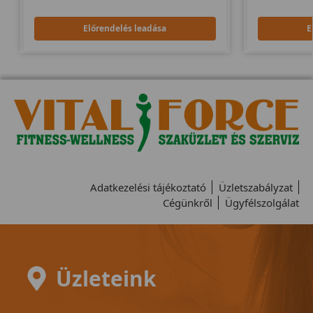
Előrendelés leadása
E
Adatkezelési tájékoztató
Üzletszabályzat
Cégünkről
Ügyfélszolgálat
Üzleteink