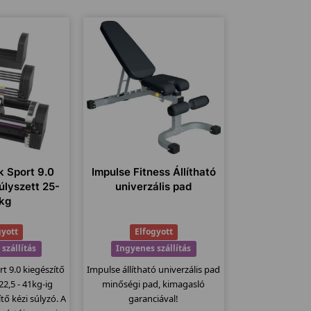
 Sport 9.0
Impulse Fitness Állítható
úlyszett 25-
univerzális pad
kg
gyott
Elfogyott
szállítás
Ingyenes szállítás
t 9.0 kiegészítő
Impulse állítható univerzális pad
22,5 - 41kg-ig
minőségi pad, kimagasló
ítő kézi súlyzó. A
garanciával!