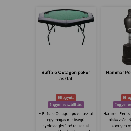
Buffalo Octagon póker
Hammer Pe
asztal
Elfogyott
Elfo
Ingyenes szállítás
Ingyenes
A Buffalo Octagon póker asztal
Hammer Perfect
egy magas minőségű
alakú zsák. N
nyolcszögletű póker asztal.
könnyen m