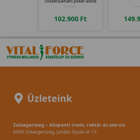
Összecsukható póker asztal
102.900
Ft
149.
Üzleteink
Zalaegerszeg – Központi iroda, raktár és szerviz
8900 Zalaegerszeg, Juhász Gyula út 15.