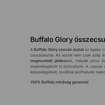
Buffalo Glory összecsu
A
Buffalo Glory csocsó asztal
az egész cs
csocsóasztal. Az asztal nem csak szép és
megmunkált játékos
ok, melyek piros é
eredményjelzőt is biztosítunk. A csocsó
képességünket, továbbá javíthatunk reakc
100% Buffalo minőség garancia!