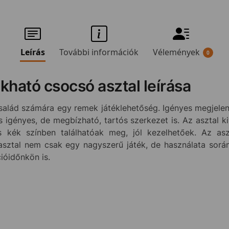
Leírás
További információk
Vélemények
0
kható csocsó asztal leírása
alád számára egy remek játéklehetőség. Igényes megjele
 igényes, de megbízható, tartós szerkezet is. Az asztal k
s kék színben találhatóak meg, jól kezelhetőek. Az a
 asztal nem csak egy nagyszerű játék, de használata során
ióidőnkön is.