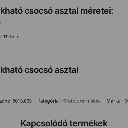
kható csocsó asztal méretei:
m
 x 1125cm
kható csocsó asztal
szám:
6015.005
Kategória:
Kifutott termékek
Márka:
B
Kapcsolódó termékek