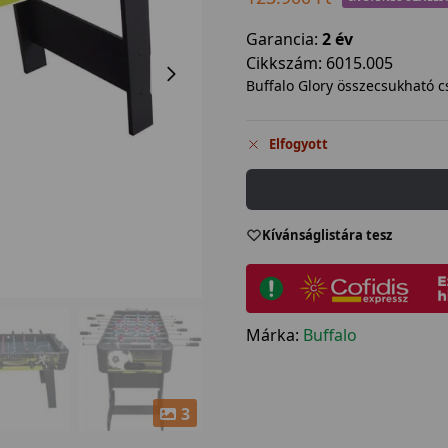
Garancia:
2 év
Cikkszám:
6015.005
Buffalo Glory összecsukható cs
Elfogyott
Kívánságlistára tesz
Márka:
Buffalo
3