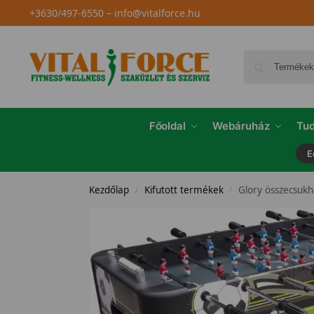
+3630/497-6550
–
info@vitalforce.hu
Főoldal
Webáruház
Tud
E
Kezdőlap
Kifutott termékek
Glory összecsukh
/
/