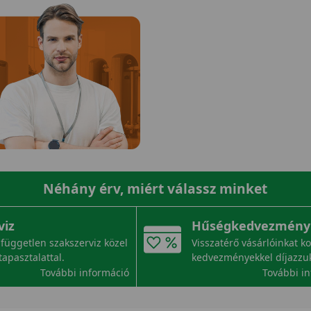
Néhány érv, miért válassz minket
viz
Hűségkedvezmény
független szakszerviz közel
Visszatérő vásárlóinkat k
tapasztalattal.
kedvezményekkel díjazzu
További információ
További i