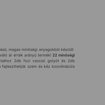
nésű, magas minőségi anyagokból készült
iváló ár érték arányú termék!
22 minőségi
sztalhoz 2db foci csocsó golyót és 2db
 fejleszthetjük szem és kéz koordinációs