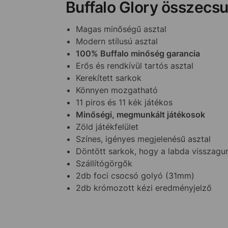
Buffalo Glory összecsu
Magas minőségű asztal
Modern stílusú asztal
100% Buffalo minőség garancia
Erős és rendkívül tartós asztal
Kerekített sarkok
Könnyen mozgatható
11 piros és 11 kék játékos
Minőségi, megmunkált játékosok
Zöld játékfelület
Színes, igényes megjelenésű asztal
Döntött sarkok, hogy a labda visszagur
Szállítógörgők
2db foci csocsó golyó (31mm)
2db krómozott kézi eredményjelző