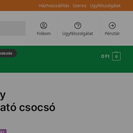
Házhozszállítás
Szerviz
Ügyfélszolgálat
Keresés
Fiókom
Ügyfélszolgálat
Pénztár
ndezés
0
Ft
0
ry
ató csocsó
TÁS