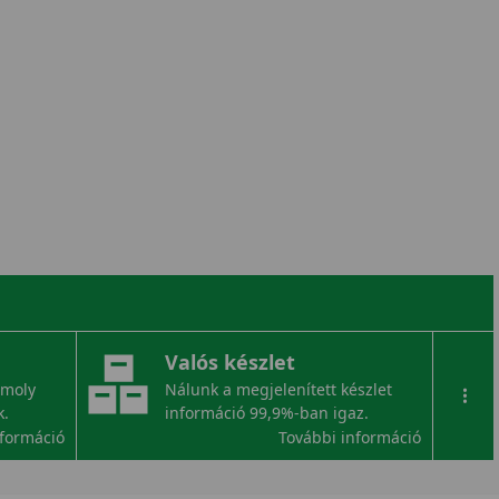
Valós készlet
omoly
Nálunk a megjelenített készlet
...
k.
információ 99,9%-ban igaz.
nformáció
További információ