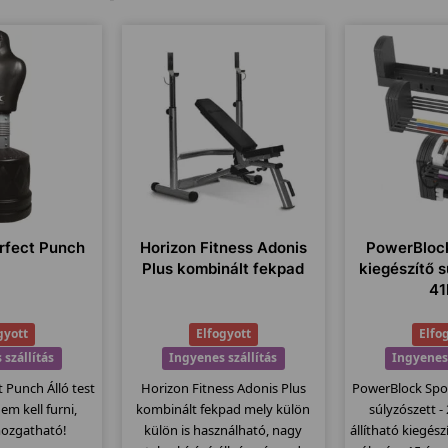
rfect Punch
Horizon Fitness Adonis
PowerBlock
Plus kombinált fekpad
kiegészítő s
41
gyott
Elfogyott
Elfo
 szállítás
Ingyenes szállítás
Ingyenes 
 Punch Álló test
Horizon Fitness Adonis Plus
PowerBlock Spor
em kell furni,
kombinált fekpad mely külön
súlyzószett - 
ozgatható!
külön is használható, nagy
állítható kiegész