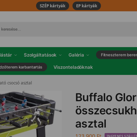
SZÉP kártyák
EP kártyák
ástár
Szolgáltatások
Galéria
Fitneszterem bere
Viszonteladóknak
dzőterem karbantartás
ató csocsó asztal
Buffalo Glo
összecsukh
asztal
123.900
Ft
INGYENES SZÁLLÍ