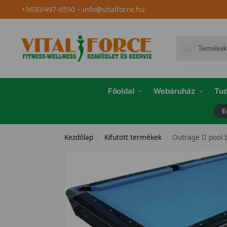
+3630/497-6550
–
info@vitalforce.hu
Főoldal
Webáruház
Tud
E
Kezdőlap
Kifutott termékek
Outrage II pool bi
/
/