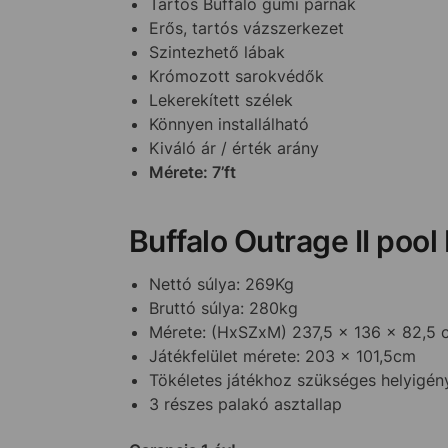
Tartós Buffalo gumi párnák
Erős, tartós vázszerkezet
Szintezhető lábak
Krómozott sarokvédők
Lekerekített szélek
Könnyen installálható
Kiváló ár / érték arány
Mérete: 7’ft
Buffalo Outrage II pool 
Nettó súlya: 269Kg
Bruttó súlya: 280kg
Mérete: (HxSZxM) 237,5 x 136 x 82,5 
Játékfelület mérete: 203 x 101,5cm
Tökéletes játékhoz szükséges helyigé
3 részes palakó asztallap