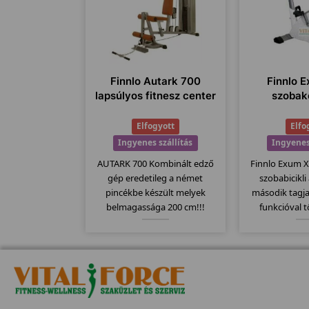
Finnlo Autark 700
Finnlo E
lapsúlyos fitnesz center
szobak
Elfogyott
Elfo
Ingyenes szállítás
Ingyenes
AUTARK 700 Kombinált edző
Finnlo Exum 
gép eredetileg a német
szobabicikli
pincékbe készült melyek
második tagj
belmagassága 200 cm!!!
funkcióval 
Azoknak ajánljuk akiknek a
alapmodell
belmagassága kicsi!
megtartották a
ezáltal szi
teherbírással 