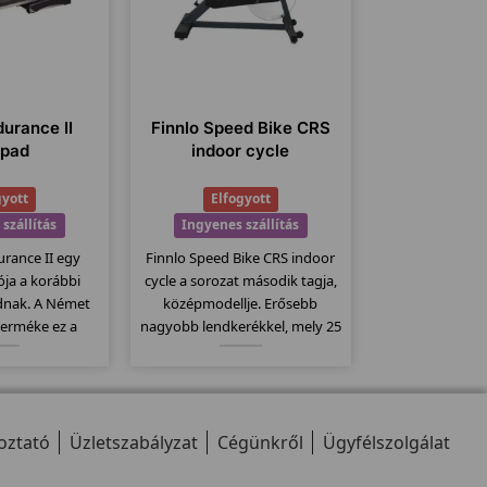
durance II
Finnlo Speed Bike CRS
ópad
indoor cycle
gyott
Elfogyott
szállítás
Ingyenes szállítás
urance II egy
Finnlo Speed Bike CRS indoor
iója a korábbi
cycle a sorozat második tagja,
dnak. A Német
középmodellje. Erősebb
terméke ez a
nagyobb lendkerékkel, mely 25
nőségi termék.
kg-os. Fékező rendszere filc
sszög, 148x51 -
alapú préseléses fékrendszer.
zállítógörgők, 26
Computere kompatibilis a
 jellemzi ezt a
mellkasi jeladó övekkel.
oztató
llt.
Üzletszabályzat
Cégünkről
Ügyfélszolgálat