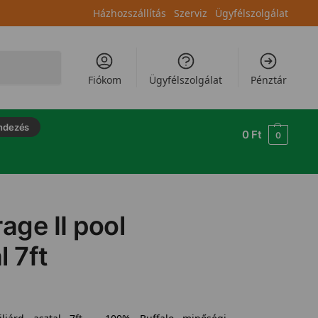
Házhozszállítás
Szerviz
Ügyfélszolgálat
Keresés
Fiókom
Ügyfélszolgálat
Pénztár
ndezés
0
Ft
0
age II pool
l 7ft