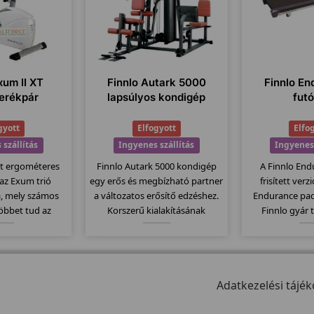
xum II XT
Finnlo Autark 5000
Finnlo En
erékpár
lapsúlyos kondigép
fut
gyott
Elfogyott
Elfo
 szállítás
Ingyenes szállítás
Ingyenes 
Xt ergométeres
Finnlo Autark 5000 kondigép
A Finnlo End
 az Exum trió
egy erős és megbízható partner
frisített verz
a, mely számos
a változatos erősítő edzéshez.
Endurance pa
többet tud az
Korszerű kialakításának
Finnlo gyár 
nél. Itt is
köszönhetően, minden a helyén
megbízható mi
z erős vázat és
van, nem kell keresgetni a
Elektromos dőlé
ntén 150kg-os
különböző "állomásokat" a
es futófelület, s
rendelkezik....
német precizitásnak
program... stb
köszönhetően.
Adatkezelési tájék
mode