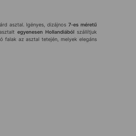
rd asztal. Igényes, dizájnos
7-es méretű
asztalt
egyenesen Hollandiából
szállítjuk
só falak az asztal tetején, melyek elegáns