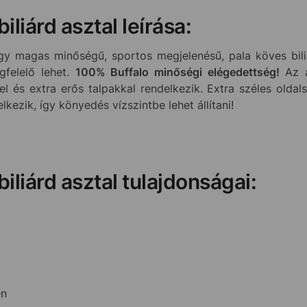
iliárd asztal leírása:
gy magas minőségű, sportos megjelenésű, pala köves biliá
gfelelő lehet.
100% Buffalo minőségi elégedettség!
Az 
l és extra erős talpakkal rendelkezik.
Extra széles oldal
lkezik, így könyedés vízszintbe lehet állítani!
biliárd asztal tulajdonságai:
én