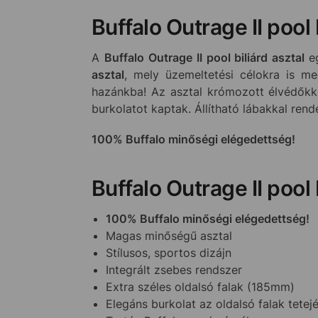
Buffalo Outrage II pool b
A
Buffalo Outrage II pool biliárd asztal
e
asztal
, mely üzemeltetési célokra is me
hazánkba! Az asztal krómozott élvédőkke
burkolatot kaptak. Állítható lábakkal rende
100% Buffalo minőségi elégedettség!
Buffalo Outrage II pool 
100% Buffalo minőségi elégedettség!
Magas minőségű asztal
Stílusos, sportos dizájn
Integrált zsebes rendszer
Extra széles oldalsó falak (185mm)
Elegáns burkolat az oldalsó falak tetej