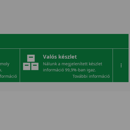
Valós készlet
omoly
Nálunk a megjelenített készlet
...
k.
információ 99,9%-ban igaz.
nformáció
További információ