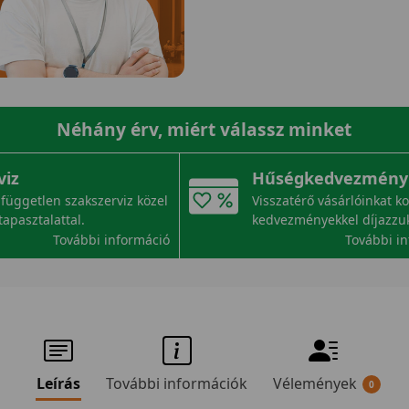
Néhány érv, miért válassz minket
viz
Hűségkedvezmény
független szakszerviz közel
Visszatérő vásárlóinkat k
tapasztalattal.
kedvezményekkel díjazzu
További információ
További i
Leírás
További információk
Vélemények
0