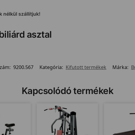
 nélkül szállítjuk!
biliárd asztal
szám:
9200.567
Kategória:
Kifutott termékek
Márka:
B
Kapcsolódó termékek