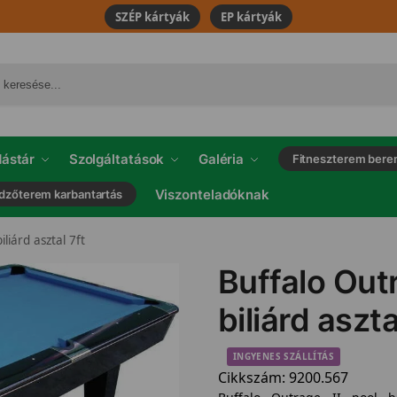
SZÉP kártyák
EP kártyák
ástár
Szolgáltatások
Galéria
Fitneszterem bere
Viszonteladóknak
dzőterem karbantartás
liárd asztal 7ft
Buffalo Outr
biliárd aszta
INGYENES SZÁLLÍTÁS
Cikkszám:
9200.567