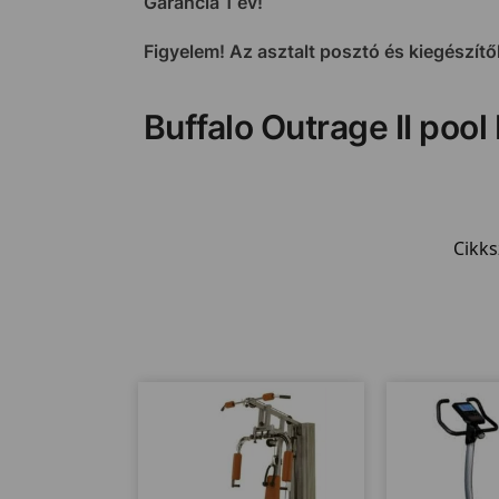
Garancia 1 év!
Figyelem! Az asztalt posztó és kiegészítők
Buffalo Outrage II pool 
Cikk