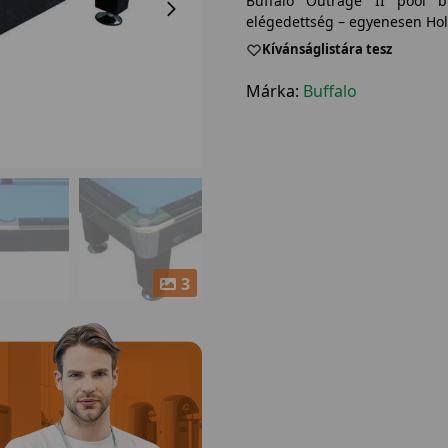
Buffalo Outrage II pool b
elégedettség – egyenesen Hol
Kívánságlistára tesz
Márka:
Buffalo
3