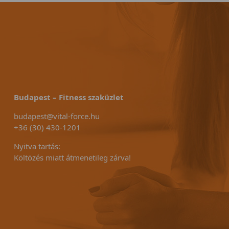
Budapest – Fitness szaküzlet
budapest@vital-force.hu
+36 (30) 430-1201
Nyitva tartás:
Költözés miatt átmenetileg zárva!