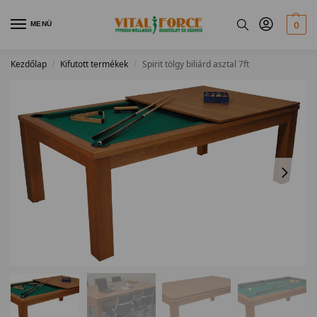
MENÜ
0
Kezdőlap
Kifutott termékek
Spirit tölgy biliárd asztal 7ft
/
/