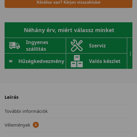
Kérdése van? Kérjen visszahívást
Néhány érv, miért válassz minket
Ingyenes
Szerviz
szállítás
...
Hűségkedvezmény
Valós készlet
Leírás
További információk
Vélemények
0