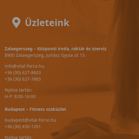
Üzleteink
Zalaegerszeg – Központi iroda, raktár és szerviz
8900 Zalaegerszeg, Juhász Gyula út 15.
info@vital-force.hu
+36 (30) 627-8603
+36 (30) 627-7865
Nyitva tartás:
H-P: 8:00-16:00
Budapest – Fitness szaküzlet
budapest@vital-force.hu
+36 (30) 430-1201
Nyitva tartás: