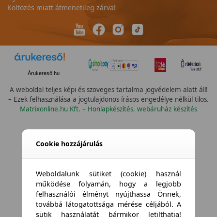
Költözés miatt átmenetileg zárva!
Árukereső.hu
A weboldal teljes képi és szöveges tartalma jogvédelem alatt áll!
– Ezek felhasználása a jogtulajdonos írásos engedélye nélkül tilos.
Matrixonline.hu Kft. – Honlapkészítés, webáruház készítés
Cookie hozzájárulás
Weboldalunk sütiket (cookie) használ
működése folyamán, hogy a legjobb
felhasználói élményt nyújthassa Önnek,
továbbá látogatottsága mérése céljából. A
sütik használatát bármikor letilthatja!