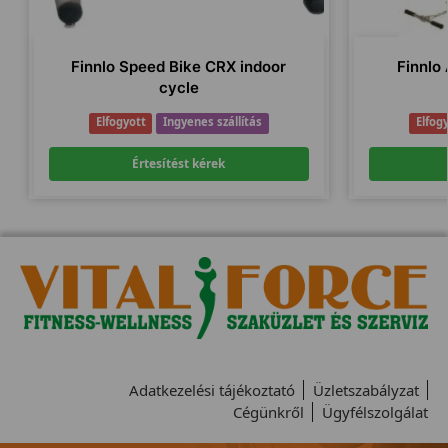
Finnlo Speed Bike CRX indoor
Finnlo
cycle
Elfogyott
Ingyenes szállítás
Elfog
Értesítést kérek
Adatkezelési tájékoztató
Üzletszabályzat
Cégünkről
Ügyfélszolgálat