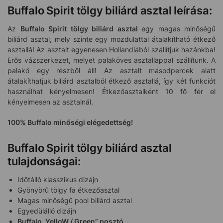
Buffalo Spirit tölgy biliárd asztal leírása:
Az
Buffalo Spirit tölgy biliárd asztal
egy magas minőségű
biliárd asztal, mely szinte egy mozdulattal átalakítható étkező
asztallá! Az asztalt egyenesen Hollandiából szállítjuk hazánkba!
Erős vázszerkezet, melyet palaköves asztallappal szállítunk. A
palakő egy részből áll! Az asztalt másodpercek alatt
átalakíthatjuk biliárd asztalból étkező asztallá, így két funkciót
használhat kényelmesen! Étkezőasztalként 10 fő fér el
kényelmesen az asztalnál.
100% Buffalo minőségi elégedettség!
Buffalo Spirit tölgy biliárd asztal
tulajdonságai:
Időtálló klasszikus dizájn
Gyönyörű tölgy fa étkezőasztal
Magas minőségű pool biliárd asztal
Egyedülálló dizájn
Buffalo „YelloW / Green” posztó