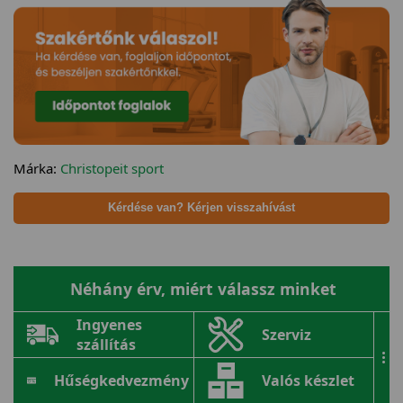
Márka:
Christopeit sport
Kérdése van? Kérjen visszahívást
Néhány érv, miért válassz minket
Ingyenes
Szerviz
szállítás
...
Hűségkedvezmény
Valós készlet