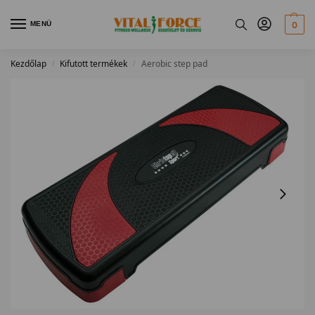
MENÜ
0
Kezdőlap
Kifutott termékek
Aerobic step pad
/
/