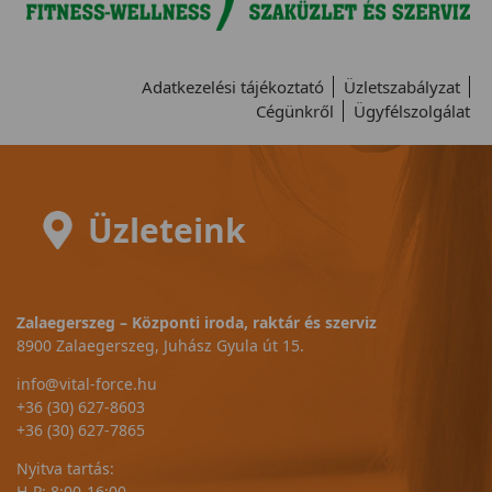
Adatkezelési tájékoztató
Üzletszabályzat
Cégünkről
Ügyfélszolgálat
Üzleteink
Zalaegerszeg – Központi iroda, raktár és szerviz
8900 Zalaegerszeg, Juhász Gyula út 15.
info@vital-force.hu
+36 (30) 627-8603
+36 (30) 627-7865
Nyitva tartás:
H-P: 8:00-16:00