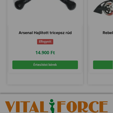
Arsenal Hajlított tricepsz rúd
Rebel
Elfogyott
14.900
Ft
Értesítést kérek