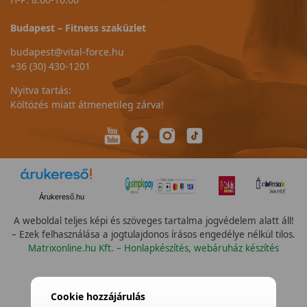
Budapest – Fitness szaküzlet
budapest@vital-force.hu
+36 (30) 430-1201
Nyitva tartás:
Költözés miatt átmenetileg zárva!
Árukereső.hu
A weboldal teljes képi és szöveges tartalma jogvédelem alatt áll!
– Ezek felhasználása a jogtulajdonos írásos engedélye nélkül tilos.
Matrixonline.hu Kft. – Honlapkészítés, webáruház készítés
Cookie hozzájárulás