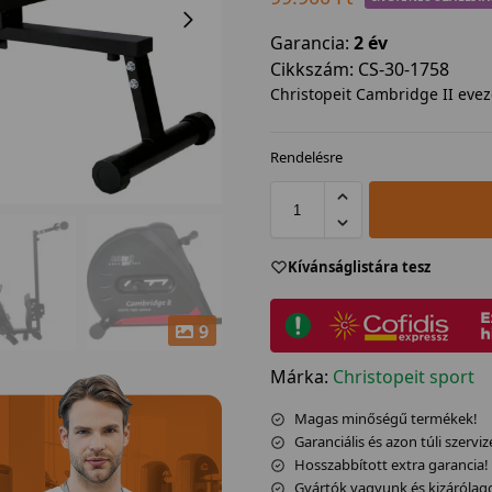
Garancia:
2 év
Cikkszám:
CS-30-1758
Christopeit Cambridge II eve
Rendelésre
Kívánságlistára tesz
9
Márka:
Christopeit sport
Magas minőségű termékek!
Garanciális és azon túli szerviz
Hosszabbított extra garancia!
Gyártók vagyunk és kizárólag