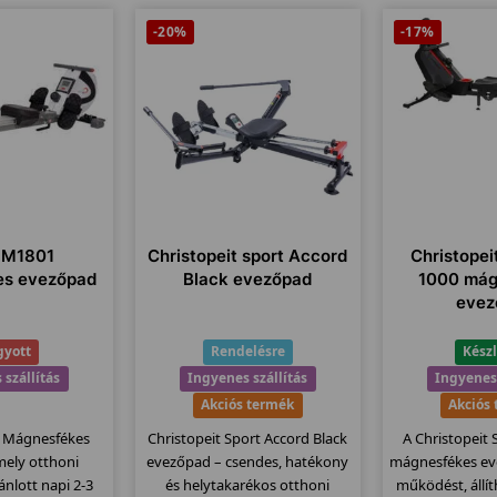
-20%
-17%
ZM1801
Christopeit sport Accord
Christopei
es evezőpad
Black evezőpad
1000 mág
evez
gyott
Rendelésre
Kész
 szállítás
Ingyenes szállítás
Ingyenes 
Akciós termék
Akciós
 Mágnesfékes
Christopeit Sport Accord Black
A Christopeit
mely otthoni
evezőpad – csendes, hatékony
mágnesfékes ev
ánlott napi 2-3
és helytakarékos otthoni
működést, állít