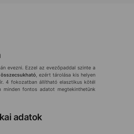
a
án evezni. Ezzel az evezőpaddal szinte a
összecsukható
, ezért tárolása kis helyen
ír. 4 fokozatban állítható elasztikus kötél
jén minden fontos adatot megtekinthetünk
kai adatok