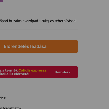
zőpad huzalos evezőpad 120kg-os teherbírással!
Előrendelés leadása
elés!
os forgalmazók!