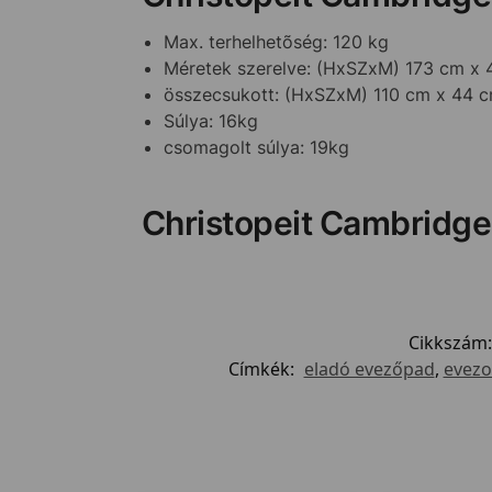
Max. terhelhetõség: 120 kg
Méretek szerelve: (HxSZxM) 173 cm x 
összecsukott: (HxSZxM) 110 cm x 44 
Súlya: 16kg
csomagolt súlya: 19kg
Christopeit Cambridge 
Cikkszám
Címkék:
eladó evezőpad
,
evezo