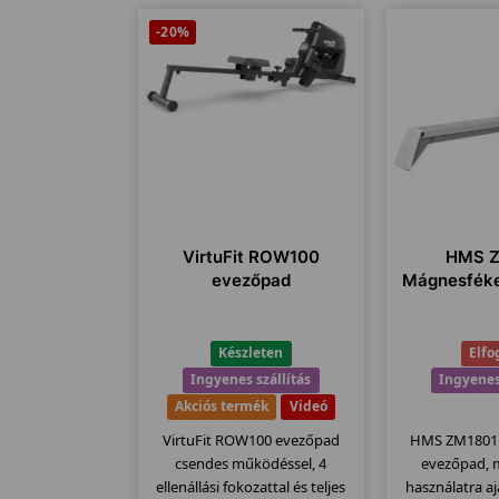
-20%
VirtuFit ROW100
HMS 
evezőpad
Mágnesfék
Készleten
Elfo
Ingyenes szállítás
Ingyenes
Akciós termék
Videó
VirtuFit ROW100 evezőpad
HMS ZM1801
csendes működéssel, 4
evezőpad, 
ellenállási fokozattal és teljes
használatra aj