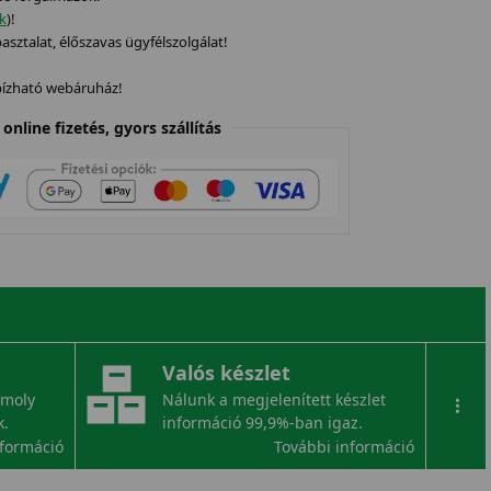
ek
)!
sztalat, élőszavas ügyfélszolgálat!
gbízható webáruház!
online fizetés, gyors szállítás
Valós készlet
omoly
Nálunk a megjelenített készlet
...
k.
információ 99,9%-ban igaz.
nformáció
További információ