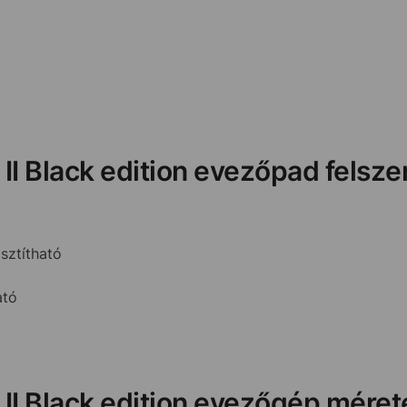
II Black edition evezőpad felsze
sztítható
ató
II Black edition evezőgép méret