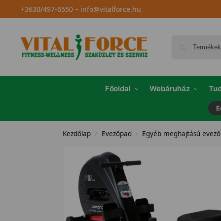
+3630/497-6550
–
info@vitalforce.hu
Főoldal
Webáruház
Tud
E
Kezdőlap
Evezőpad
Egyéb meghajtású evez
/
/