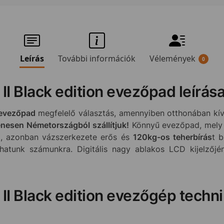
Leírás
További információk
Vélemények
0
II Black edition evezőpad leírás
n evezőpad
megfelelő választás, amennyiben otthonában kív
nesen Németországból szállítjuk!
Könnyű evezőpad, mely
g, azonban vázszerkezete erős és
120kg-os teherbírás
t b
síthatunk számunkra. Digitális nagy ablakos LCD kijelző
II Black edition evezőgép techni