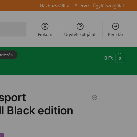
Házhozszállítás
Szerviz
Ügyfélszolgálat
Keresés
Fiókom
Ügyfélszolgálat
Pénztár
ndezés
0
Ft
0
 sport
I Black edition
S