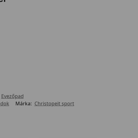
,
Evezőpad
adok
Márka:
Christopeit sport