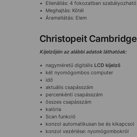
Ellenállás: 4 fokozatban szabályozható
Meghajtás: Kötél
Áramellátás: Elem
Christopeit Cambridge 
Kijelzőjén az alábbi adatok láthatóak:
nagyméretű digitális
LCD kijelző
két nyomógombos computer
idő
aktuális csapásszám
percenkénti csapásszám
összes csapásszám
kalória
Scan funkció
konzol automatikusan be és kikapcsol
konzol vezérlése: nyomógombokról