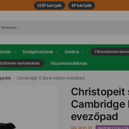
SZÉP kártyák
EP kártyák
ástár
Szolgáltatások
Galéria
Fitneszterem bere
Viszonteladóknak
dzőterem karbantartás
őpadok
Cambridge II Black edition evezőpad
/
Christopeit
Cambridge I
evezőpad
99.900
Ft
INGYENES SZÁLLÍTÁ