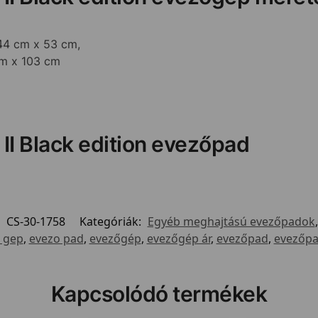
44 cm x 53 cm,
cm x 103 cm
II Black edition evezőpad
:
CS-30-1758
Kategóriák:
Egyéb meghajtású evezőpadok
 gep
,
evezo pad
,
evezőgép
,
evezőgép ár
,
evezőpad
,
evezőp
Kapcsolódó termékek