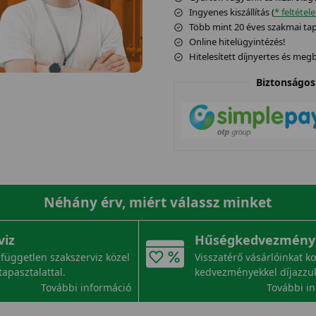
Ingyenes kiszállítás (
* feltétel
Több mint 20 éves szakmai tapa
Online hitelügyintézés!
Hitelesített díjnyertes és me
Biztonságos 
Néhány érv, miért válassz minket
viz
Hűségkedvezmény
független szakszerviz közel
Visszatérő vásárlóinkat k
tapasztalattal.
kedvezményekkel díjazzu
További információ
További i