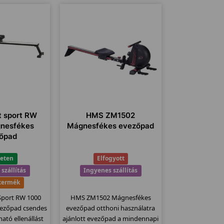
t sport RW
HMS ZM1502
nesfékes
Mágnesfékes evezőpad
őpad
leten
Elfogyott
szállítás
Ingyenes szállítás
 termék
 Sport RW 1000
HMS ZM1502 Mágnesfékes
ezőpad csendes
evezőpad otthoni használatra
ható ellenállást
ajánlott evezőpad a mindennapi