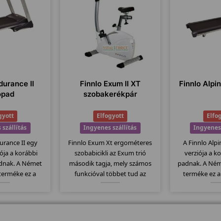
durance II
Finnlo Exum II XT
Finnlo Alpin
ópad
szobakerékpár
gyott
Elfogyott
Elfo
 szállítás
Ingyenes szállítás
Ingyenes 
urance II egy
Finnlo Exum Xt ergométeres
A Finnlo Alpin
ziója a korábbi
szobabicikli az Exum trió
verziója a k
dnak. A Német
második tagja, mely számos
padnak. A Ném
 terméke ez a
funkcióval többet tud az
terméke ez 
nőségi termék.
alapmodellnél. Itt is
minőségi term
ésszög, 148x51 -
megtartották az erős vázat és
dőlésszög,
szállítógörgők, 26
ezáltal szintén 150kg-os
futófelület, sz
 jellemzi ezt a
teherbírással rendelkezik....
program... stb