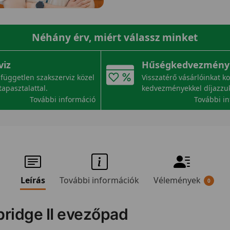
Néhány érv, miért válassz minket
viz
Hűségkedvezmény
független szakszerviz közel
Visszatérő vásárlóinkat k
tapasztalattal.
kedvezményekkel díjazzu
További információ
További i
Leírás
További információk
Vélemények
0
bridge II evezőpad