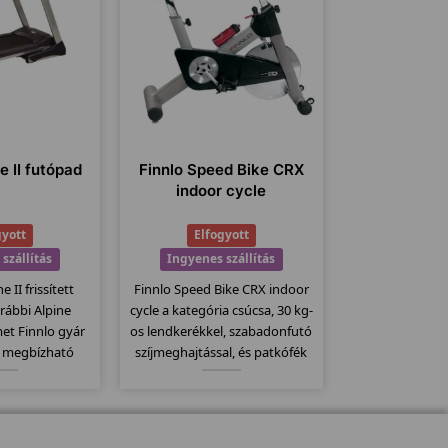
e II futópad
Finnlo Speed Bike CRX
indoor cycle
gyott
Elfogyott
szállítás
Ingyenes szállítás
e II frissített
Finnlo Speed Bike CRX indoor
orábbi Alpine
cycle a kategória csúcsa, 30 kg-
et Finnlo gyár
os lendkerékkel, szabadonfutó
a megbízható
szíjmeghajtással, és patkófék
ék. Elektromos
szerű filc alapú fékező
 140x48 -es
rendszerrel szerelve. Csak
állítógörgők, 23
kitartóknak, ekkora
 jellemzi ezt a
lendkerékkel csúcsokat