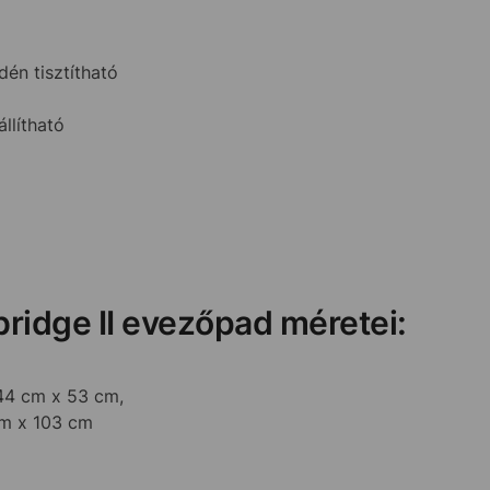
én tisztítható
llítható
ridge II evezőpad méretei:
44 cm x 53 cm,
cm x 103 cm