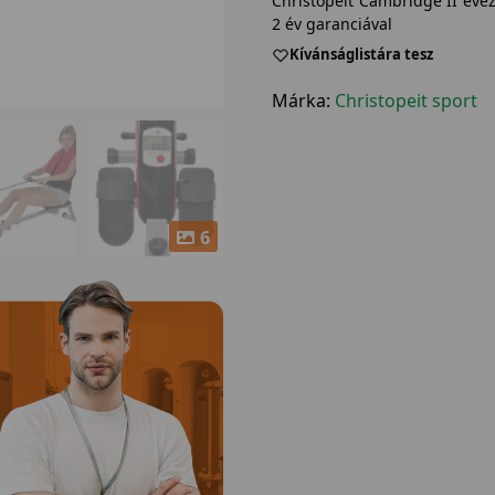
Christopeit Cambridge II eve
2 év garanciával
Kívánságlistára tesz
Márka:
Christopeit sport
6