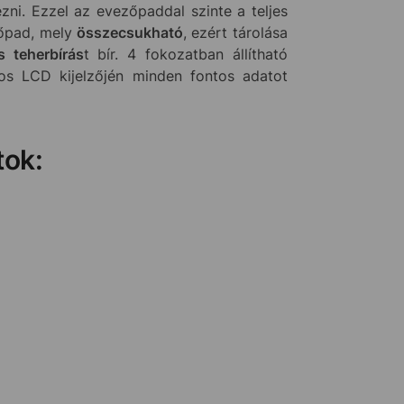
ni. Ezzel az evezőpaddal szinte a teljes
pad, mely
összecsukható
, ezért tárolása
 teherbírás
t bír. 4 fokozatban állítható
akos LCD kijelzőjén minden fontos adatot
tok: