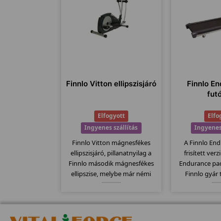
Finnlo Vitton ellipszisjáró
Finnlo En
fut
Elfogyott
Elfo
Ingyenes szállítás
Ingyenes
Finnlo Vitton mágnesfékes
A Finnlo End
ellipszisjáró, pillanatnyilag a
frisített ver
Finnlo második mágnesfékes
Endurance pa
ellipszise, melybe már némi
Finnlo gyár
funkcióval többet tápláltak a
megbízható mi
mérnökök mint elődjébe a
Elektromos dől
Finum-ba. 18 kg-os lendkerékkel
es futófelület, 
és 10 erősségi fokozattal
program... stb