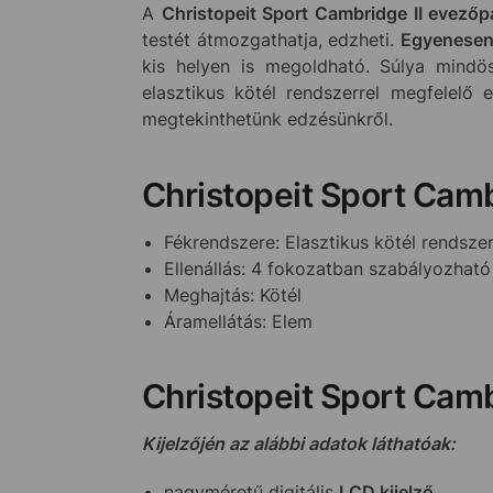
A
Christopeit Sport Cambridge II evező
testét átmozgathatja, edzheti.
Egyenesen 
kis helyen is megoldható. Súlya mind
elasztikus kötél rendszerrel megfelelő 
megtekinthetünk edzésünkről.
Christopeit Sport Camb
Fékrendszere: Elasztikus kötél rendsze
Ellenállás: 4 fokozatban szabályozható
Meghajtás: Kötél
Áramellátás: Elem
Christopeit Sport Cam
Kijelzőjén az alábbi adatok láthatóak:
nagyméretű digitális
LCD kijelző