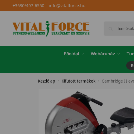
+3630/497-6550
–
info@vitalforce.hu
Főoldal
Webáruház
Tud
E
Kezdőlap
Kifutott termékek
Cambridge II ev
/
/