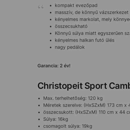
kompakt evezőpad
masszív, de könnyű vázszerkezet
kényelmes markolat, mely könnyed
összecsukható
Könnyű súlya miatt egyszerűen szá
kényelmes halkan futó ülés
nagy pedálok
Garancia: 2 év!
Christopeit Sport Camb
Max. terhelhetõség: 120 kg
Méretek szerelve: (HxSZxM) 173 cm x 
összecsukott: (HxSZxM) 110 cm x 44 
Súlya: 16kg
csomagolt súlya: 19kg