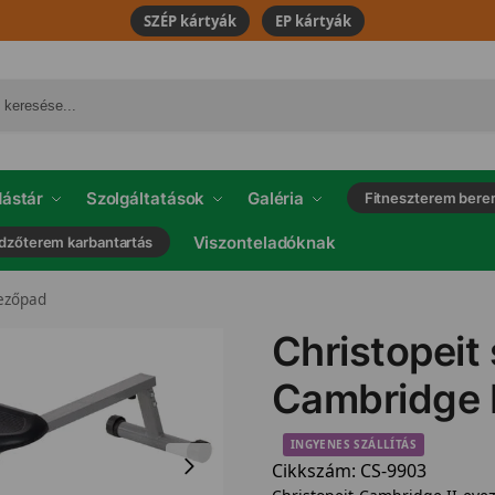
SZÉP kártyák
EP kártyák
ástár
Szolgáltatások
Galéria
Fitneszterem bere
Viszonteladóknak
dzőterem karbantartás
ezőpad
Christopeit
Cambridge 
INGYENES SZÁLLÍTÁS
Cikkszám:
CS-9903