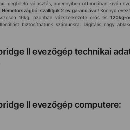
pad
megfelelő választás, amennyiben otthonában kíván evez
Németországból szállítjuk 2 év garanciával!
Könnyű evező
összesen 16kg, azonban vázszerkezete erős és
120kg-os
ellenállást biztosíthatunk számunkra. Digitális nagy abl
ridge II evezőgép technikai ada
r
bridge II evezőgép computere: