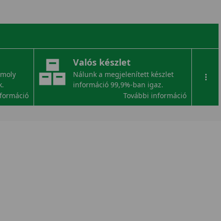
Valós készlet
omoly
Nálunk a megjelenített készlet
...
k.
információ 99,9%-ban igaz.
nformáció
További információ