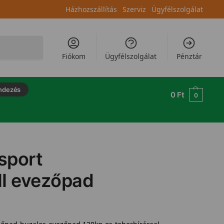
Házhozszállítás
Szerviz
Ügyfélszolgálat
Keresés
Fiókom
Ügyfélszolgálat
Pénztár
ndezés
0
Ft
0
 sport
II evezőpad