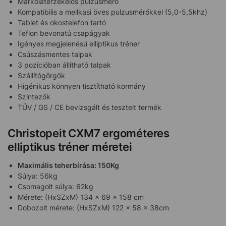
Markolatérzékelős pulzusmérő
Kompatibilis a mellkasi öves pulzusmérőkkel (5,0-5,5khz)
Tablet és okostelefon tartó
Teflon bevonatú csapágyak
Igényes megjelenésű elliptikus tréner
Csúszásmentes talpak
3 pozícióban állítható talpak
Szállítógörgők
Higénikus könnyen tisztítható kormány
Szintezők
TÜV / GS / CE bevizsgált és tesztelt termék
Christopeit CXM7 ergométeres
elliptikus tréner méretei
Maximális teherbírása: 150Kg
Súlya: 56kg
Csomagolt súlya: 62kg
Mérete: (HxSZxM) 134 x 69 x 158 cm
Dobozolt mérete: (HxSZxM) 122 x 58 x 38cm