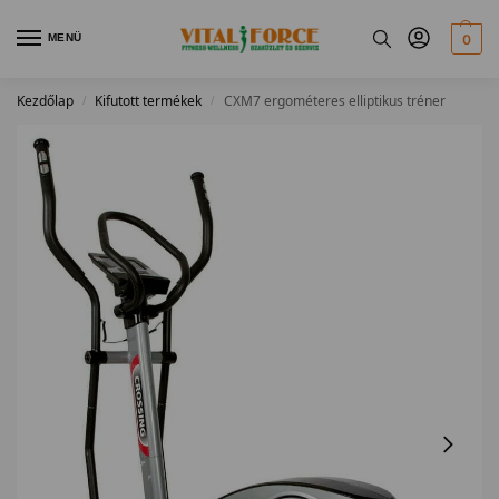
MENÜ
0
Kezdőlap
Kifutott termékek
CXM7 ergométeres elliptikus tréner
/
/