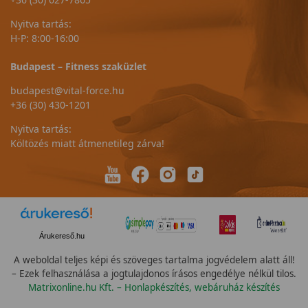
Nyitva tartás:
H-P: 8:00-16:00
Budapest – Fitness szaküzlet
budapest@vital-force.hu
+36 (30) 430-1201
Nyitva tartás:
Költözés miatt átmenetileg zárva!
Árukereső.hu
A weboldal teljes képi és szöveges tartalma jogvédelem alatt áll!
– Ezek felhasználása a jogtulajdonos írásos engedélye nélkül tilos.
Matrixonline.hu Kft. – Honlapkészítés, webáruház készítés