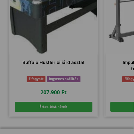
Buffalo Hustler biliárd asztal
Impu
f
Elfogyott
Ingyenes szállítás
Elfog
207.900
Ft
Értesítést kérek