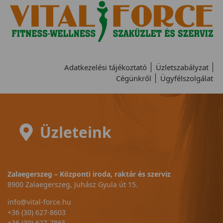
Adatkezelési tájékoztató
Üzletszabályzat
Cégünkről
Ügyfélszolgálat
Üzleteink
Zalaegerszeg – Központi iroda, raktár és szerviz
8900 Zalaegerszeg, Juhász Gyula út 15.
info@vital-force.hu
+36 (30) 627-8603
+36 (30) 627-7865