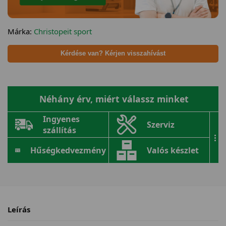
Márka:
Christopeit sport
Kérdése van? Kérjen visszahívást
Néhány érv, miért válassz minket
Ingyenes
Szerviz
szállítás
...
Hűségkedvezmény
Valós készlet
Leírás