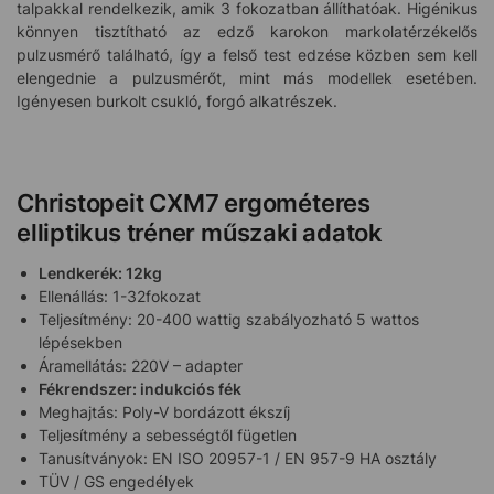
talpakkal rendelkezik, amik 3 fokozatban állíthatóak. Higénikus
könnyen tisztítható az edző karokon markolatérzékelős
pulzusmérő található, így a felső test edzése közben sem kell
elengednie a pulzusmérőt, mint más modellek esetében.
Igényesen burkolt csukló, forgó alkatrészek.
Christopeit CXM7 ergométeres
elliptikus tréner műszaki adatok
Lendkerék: 12kg
Ellenállás: 1-32fokozat
Teljesítmény: 20-400 wattig szabályozható 5 wattos
lépésekben
Áramellátás: 220V – adapter
Fékrendszer: indukciós fék
Meghajtás: Poly-V bordázott ékszíj
Teljesítmény a sebességtől fügetlen
Tanusítványok: EN ISO 20957-1 / EN 957-9 HA osztály
TÜV / GS engedélyek