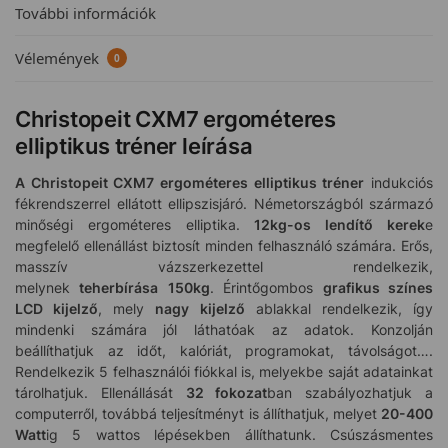
További információk
Vélemények
0
Christopeit CXM7 ergométeres
elliptikus tréner leírása
A Christopeit CXM7 ergométeres elliptikus tréner
indukciós
fékrendszerrel ellátott ellipszisjáró. Németországból származó
minőségi ergométeres elliptika.
12kg-os lendítő kerek
e
megfelelő ellenállást biztosít minden felhasználó számára. Erős,
masszív vázszerkezettel rendelkezik,
melynek
teherbírása
150kg
. Érintőgombos
grafikus színes
LCD kijelző
, mely
nagy kijelző
ablakkal rendelkezik, így
mindenki számára jól láthatóak az adatok. Konzolján
beállíthatjuk az időt, kalóriát, programokat, távolságot….
Rendelkezik 5 felhasználói fiókkal is, melyekbe saját adatainkat
tárolhatjuk. Ellenállását
32 fokozat
ban szabályozhatjuk a
computerről, továbbá teljesítményt is állíthatjuk, melyet
20-400
Watt
ig 5 wattos lépésekben állíthatunk. Csúszásmentes