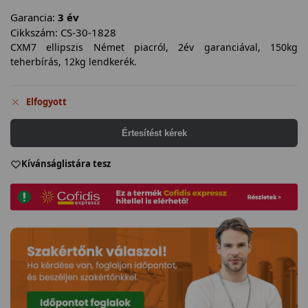
Garancia:
3 év
Cikkszám:
CS-30-1828
CXM7 ellipszis Német piacról, 2év garanciával, 150kg
teherbírás, 12kg lendkerék.
Elfogyott
Értesítést kérek
Kívánságlistára tesz