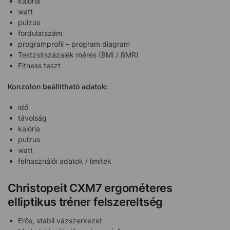
kalória
watt
pulzus
fordulatszám
programprofil – program diagram
Testzsírszázalék mérés (BMI / BMR)
Fitness teszt
Konzolon beállítható adatok:
idő
távolság
kalória
pulzus
watt
felhasználói adatok / limitek
Christopeit CXM7 ergométeres
elliptikus tréner felszereltség
Erős, stabil vázszerkezet