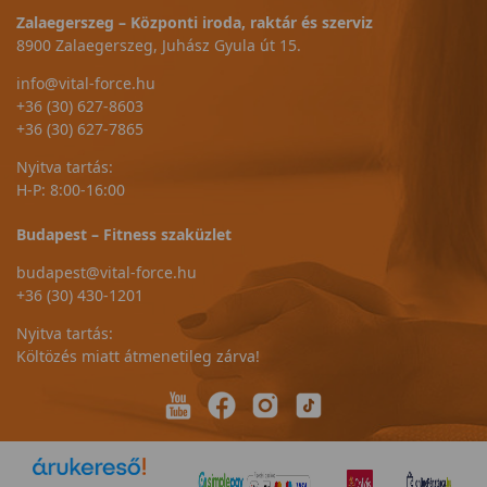
Zalaegerszeg – Központi iroda, raktár és szerviz
8900 Zalaegerszeg, Juhász Gyula út 15.
info@vital-force.hu
+36 (30) 627-8603
+36 (30) 627-7865
Nyitva tartás:
H-P: 8:00-16:00
Budapest – Fitness szaküzlet
budapest@vital-force.hu
+36 (30) 430-1201
Nyitva tartás:
Költözés miatt átmenetileg zárva!