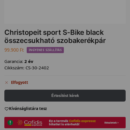
Christopeit sport S-Bike black
összecsukható szobakerékpár
99.900
Ft
INGYENES SZÁLLÍTÁS
Garancia:
2 év
Cikkszám:
CS-30-2402
Elfogyott
Értesítést kérek
Kívánságlistára tesz