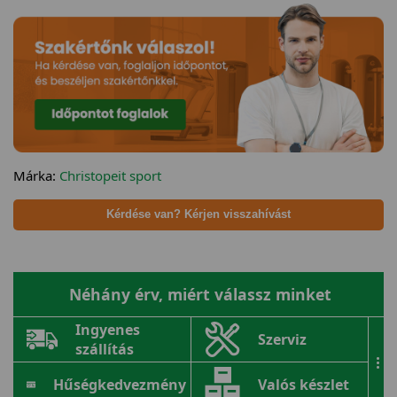
Márka:
Christopeit sport
Kérdése van? Kérjen visszahívást
Néhány érv, miért válassz minket
Ingyenes
Szerviz
szállítás
...
Hűségkedvezmény
Valós készlet