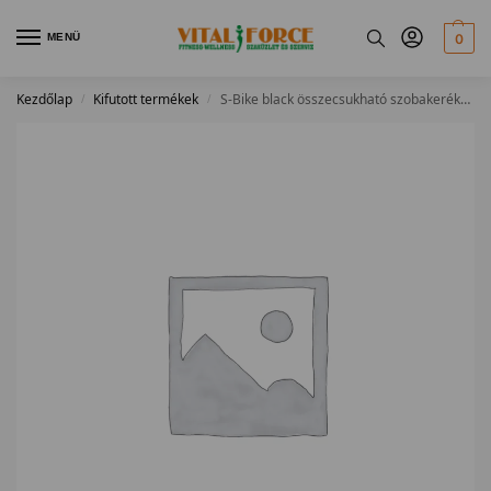
MENÜ
0
Kezdőlap
Kifutott termékek
S-Bike black összecsukható szobakerékpár
/
/