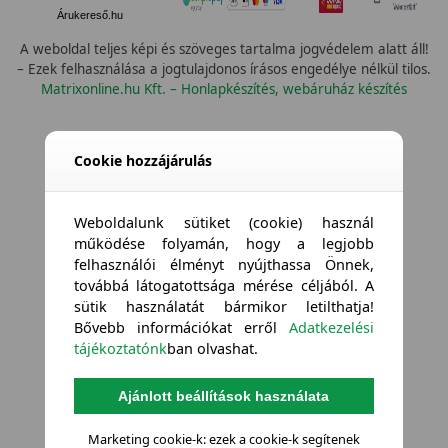
Árukereső.hu
A weboldal teljes képi és szöveges tartalma jogvédelem alatt áll!
– Ezek felhasználása a jogtulajdonos írásos engedélye nélkül tilos.
Matrixonline.hu Kft. – Honlapkészítés, webáruház készítés
Cookie hozzájárulás
Weboldalunk sütiket (cookie) használ
működése folyamán, hogy a legjobb
felhasználói élményt nyújthassa Önnek,
továbbá látogatottsága mérése céljából. A
sütik használatát bármikor letilthatja!
Bővebb információkat erről
Adatkezelési
tájékoztatónk
ban olvashat.
Ajánlott beállítások használata
Marketing cookie-k: ezek a cookie-k segítenek