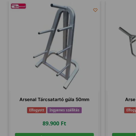
Arsenal Tárcsatartó gúla 50mm
Arse
Elfogyott
Ingyenes szállítás
Elfog
89.900
Ft