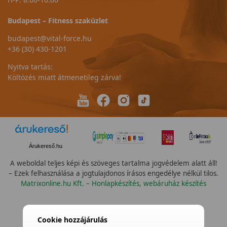
Budapest – Fitness szaküzlet
budapest@vital-force.hu
+36 (30) 430-1201
Nyitva tartás:
Költözés miatt átmenetileg zárva!
Árukereső.hu
A weboldal teljes képi és szöveges tartalma jogvédelem alatt áll!
– Ezek felhasználása a jogtulajdonos írásos engedélye nélkül tilos.
Matrixonline.hu Kft. – Honlapkészítés, webáruház készítés
Cookie hozzájárulás