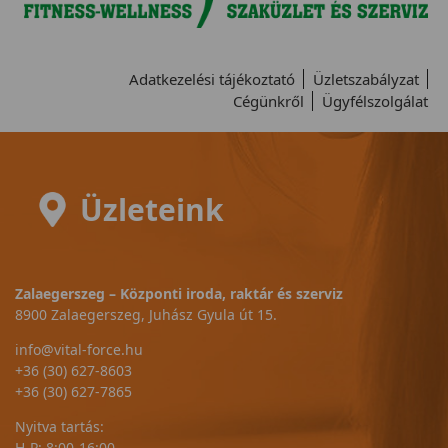
Adatkezelési tájékoztató
Üzletszabályzat
Cégünkről
Ügyfélszolgálat
Üzleteink
Zalaegerszeg – Központi iroda, raktár és szerviz
8900 Zalaegerszeg, Juhász Gyula út 15.
info@vital-force.hu
+36 (30) 627-8603
+36 (30) 627-7865
Nyitva tartás:
H-P: 8:00-16:00