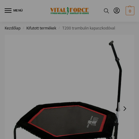
MENÜ
0
Kezdőlap
Kifutott termékek
T200 trambulin kapaszkodóval
/
/