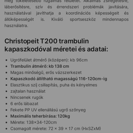
még tökéletesebb rugalmas felületet. Alkalmas zsírégetésre,
láberősítésre, szív és érrendszeri problémák javítására,
használatával javíthatja a koordinációs képességeit és
állóképességét is. Kiváló sportseszköz mindennapos
használatra.
Christopeit T200 trambulin
kapaszkodóval méretei és adatai:
Ugrófelület átmérő (középen): kb 96cm
Trambulin átmérő: kb 138 cm
Magas minőségű, erős vázszerkezet
Kapaszkodó állítható magasságú 116-120cm-ig
Elasztikus szíj csillapítás, puha és kényelmes
zajtalan használat
Nincsenek rugók
6 erős lábazat
Fekete PP UV ellenállású ugrő szőnyeg
Maximális teherbírása: 120kg
Mérete: 138×34-120cm
Csomagolt mérete: 72 x 39 x 17 cm (HxSZxM)