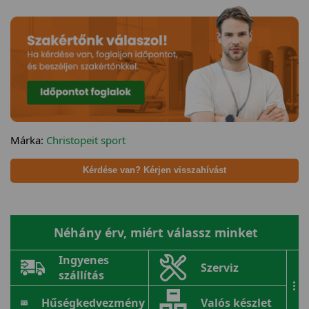
Márka:
Christopeit sport
Kérdése van? Kérjen visszahívást
Néhány érv, miért válassz minket
Ingyenes
Szerviz
szállítás
...
Hűségkedvezmény
Valós készlet