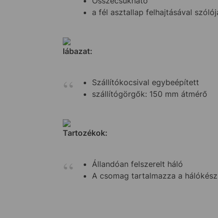
Összecsukható
a fél asztallap felhajtásával szóló
lábazat:
Szállítókocsival egybeépített
szállítógörgők: 150 mm átmérő
Tartozékok:
Állandóan felszerelt háló
A csomag tartalmazza a hálókész