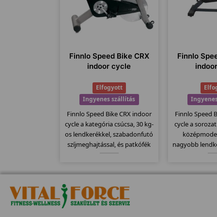
Finnlo Speed Bike CRX
Finnlo Spe
indoor cycle
indoo
Elfogyott
Elfo
Ingyenes szállítás
Ingyenes
Finnlo Speed Bike CRX indoor
Finnlo Speed 
cycle a kategória csúcsa, 30 kg-
cycle a soroza
os lendkerékkel, szabadonfutó
középmodel
szíjmeghajtással, és patkófék
nagyobb lendke
szerű filc alapú fékező
kg-os. Fékező
rendszerrel szerelve. Csak
alapú préselés
kitartóknak, ekkora
Computere k
lendkerékkel csúcsokat
mellkasi je
dönthetünk meg!