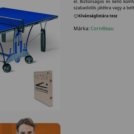
el. Biztonságos és kellő komf
szabadidős játékra vagy a belté
Kívánságlistára tesz
Márka:
Cornilleau