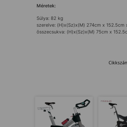
Méretek:
Súlya: 82 kg
szerelve: (H)x(Sz)x(M) 274cm x 152.5cm
összecsukva: (H)x(Sz)x(M) 75cm x 152.
Cikkszá