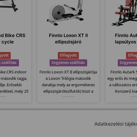
ed Bike CRS
Finnlo Loxon XT II
Finnlo Au
r cycle
ellipszisjáró
lapsúlyos
gyott
Elfogyott
Elfo
 szállítás
Ingyenes szállítás
Ingyenes 
Bike CRS indoor
Finnlo Loxon XT II ellipszisjárója
Finnlo Autark
t második tagja,
a Loxon Trilógia második
egy erős és meg
lje. Erősebb
darabja mely az ergométeres
a változatos er
rékkel, mely 25
ellipszisjárók(sífutók) közt a
Korszerű ki
 rendszere filc
közép modell. 20Kg-os
köszönhetően, 
es fékrendszer.
lendkerékkel 32 erősségi
van, nem kell
ompatibilis a
fokozattal és 25-400 wattig való
különböző "á
ladó övekkel.
állíthatósággal látták el...
német pre
Adatkezelési tájék
köszön