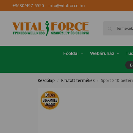
+3630/497-6550
–
info@vitalforce.hu
Főoldal
Webáruház
Tud
E
Kezdőlap
Kifutott termékek
Sport 240 beltéri
/
/