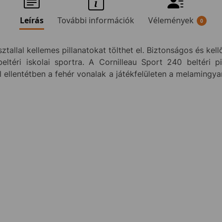
Leírás
További információk
Vélemények
0
tallal kellemes pillanatokat tölthet el. Biztonságos és kel
eltéri iskolai sportra. A Cornilleau Sport 240 beltéri
 ellentétben a fehér vonalak a játékfelületen a melamingya