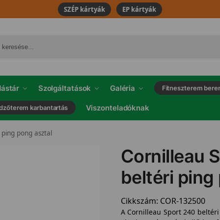
SZÉP kártyák
EP kártyák
ástár
Szolgáltatások
Galéria
Fitneszterem bere
Viszonteladóknak
dzőterem karbantartás
 ping pong asztal
Cornilleau 
beltéri ping
Cikkszám:
COR-132500
A Cornilleau Sport 240 beltéri