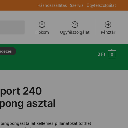
Házhozszállítás
Szerviz
Ügyfélszolgálat
Keresés
Fiókom
Ügyfélszolgálat
Pénztár
ndezés
0
Ft
0
Sport 240
 pong asztal
 pingpongasztallal kellemes pillanatokat tölthet