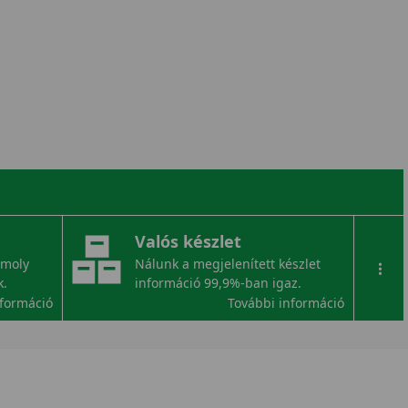
Valós készlet
omoly
Nálunk a megjelenített készlet
...
k.
információ 99,9%-ban igaz.
nformáció
További információ