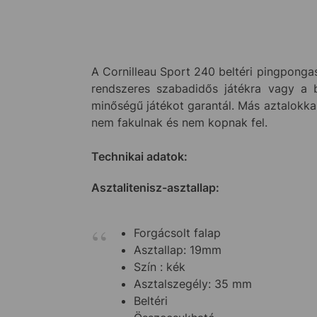
A Cornilleau Sport 240 beltéri pingpongasz
rendszeres szabadidős játékra vagy a b
minőségű játékot garantál. Más aztalokkal
nem fakulnak és nem kopnak fel.
Technikai adatok:
Asztalitenisz-asztallap:
Forgácsolt falap
Asztallap: 19mm
Szín : kék
Asztalszegély: 35 mm
Beltéri