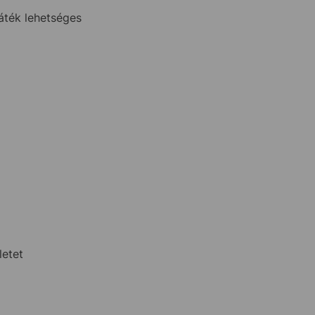
játék lehetséges
letet