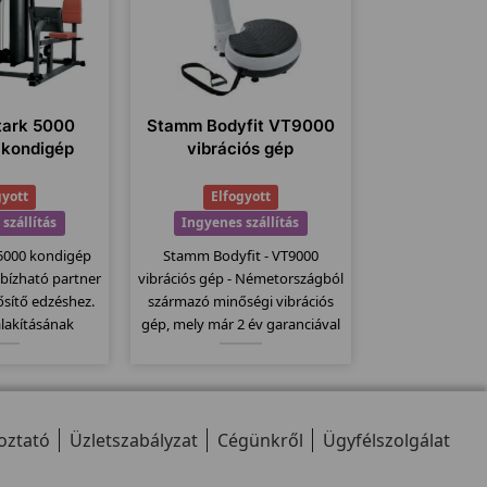
tark 5000
Stamm Bodyfit VT9000
 kondigép
vibrációs gép
gyott
Elfogyott
szállítás
Ingyenes szállítás
 5000 kondigép
Stamm Bodyfit - VT9000
bízható partner
vibrációs gép - Németországból
ősítő edzéshez.
származó minőségi vibrációs
alakításának
gép, mely már 2 év garanciával
minden a helyén
kapható. Csúszásmentes
 keresgetni a
felülettel rendelkezik, melyet
llomásokat" a
egy nagy motor dolgoztat meg,
cizitásnak
150kg-os teherbírással bír.
oztató
hetően.
Üzletszabályzat
Cégünkről
Ügyfélszolgálat