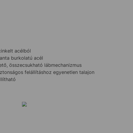
inkelt acélból
nta burkolatú acél
ető, összecsukható lábmechanizmus
ztonságos felállításhoz egyenetlen talajon
lítható