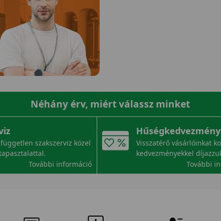
Néhány érv, miért válassz minket
viz
Hűségkedvezmény
független szakszerviz közel
Visszatérő vásárlóinkat k
tapasztalattal.
kedvezményekkel díjazzu
További információ
További i