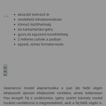
abszolút kedvező ár
rendelhető klímaberendezés
könnyű tisztíthatóság
kis karbantartási igény
gyors és egyszerű kezelhetőség
2 méteres csővek a padban
egyedi, színes formatervezés
Valamennyi modell alaptartozéka a pad láb felőli végén
elhelyezett újonnan kifejlesztett ventilátor, amely kellemesen
friss levegőt fúj a szoláriumba. Igény szerint bármely modell
további ventilátorral is megrendelhető, akár a fej felőli végén is.