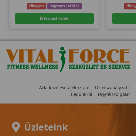
Elfogyott
Ingyenes szállítás
Elfog
Értesítést kérek
Adatkezelési tájékoztató
Üzletszabályzat
Cégünkről
Ügyfélszolgálat
Üzleteink