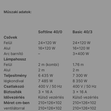
Műszaki adatok:
Softline 40/0
Basic 40/3
Csővek
Felül
24×120 W
24×120 W
Alul
16×120 W
16×120 W
Arc barnító
–
3×400 W
Lámpahossz
Felül
2 m (kombi)
1.76 m
Alul
2 m
2 m
Teljesítmény
6 435 W
7 300 W
légkondival
7 485 W
8 350 W
Csatlakozó
400 V / 50 Hz
400 V / 50 Hz
Biztosíték
3 × 16 A
3 × 16 A
Idővezérlés
Külső vezérlés
Külső vezérlés
Méret cm-ben
210×126×102
210×126×102
ventilátorral
210×126×102
210×126×102