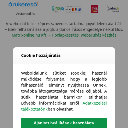
Árukereső.hu
A weboldal teljes képi és szöveges tartalma jogvédelem alatt áll!
– Ezek felhasználása a jogtulajdonos írásos engedélye nélkül tilos.
Matrixonline.hu Kft. – Honlapkészítés, webáruház készítés
Cookie hozzájárulás
Weboldalunk sütiket (cookie) használ
működése folyamán, hogy a legjobb
felhasználói élményt nyújthassa Önnek,
továbbá látogatottsága mérése céljából. A
sütik használatát bármikor letilthatja!
Bővebb információkat erről
Adatkezelési
tájékoztatónk
ban olvashat.
Ajánlott beállítások használata