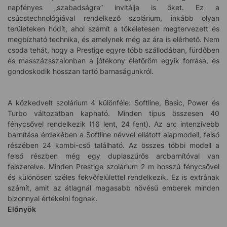
napfényes „szabadságra” invitálja is őket. Ez a
csúcstechnológiával rendelkező szolárium, inkább olyan
területeken hódít, ahol számít a tökéletesen megtervezett és
megbízható technika, és amelynek még az ára is elérhető. Nem
csoda tehát, hogy a Prestige egyre több szállodában, fürdőben
és masszázsszalonban a jótékony életöröm egyik forrása, és
gondoskodik hosszan tartó barnaságunkról.
A közkedvelt szolárium 4 különféle: Softline, Basic, Power és
Turbo változatban kapható. Minden típus összesen 40
fénycsővel rendelkezik (16 lent, 24 fent). Az arc intenzívebb
barnítása érdekében a Softline névvel ellátott alapmodell, felső
részében 24 kombi-cső található. Az összes többi modell a
felső részben még egy duplaszűrős arcbarnítóval van
felszerelve. Minden Prestige szolárium 2 m hosszú fénycsővel
és különösen széles fekvőfelülettel rendelkezik. Ez is extrának
számít, amit az átlagnál magasabb növésű emberek minden
bizonnyal értékelni fognak.
Előnyök