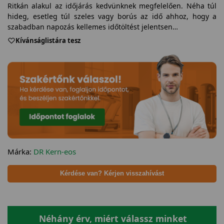
Ritkán alakul az időjárás kedvünknek megfelelően. Néha túl
hideg, esetleg túl szeles vagy borús az idő ahhoz, hogy a
szabadban napozás kellemes időtöltést jelentsen…
Kívánságlistára tesz
Márka:
DR Kern-eos
Kérdése van? Kérjen visszahívást
Néhány érv, miért válassz minket