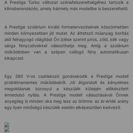
A Prestige Turbo változat szériafelszereltségéhez tartozik a
klímaberendezés, amely bármely más modellbe is beszerelhető.
A Prestige szolárium kiváló formatervezésének köszönhetően
minden környezetben jól mutat. Az áttetsző műanyag borítás
alól felragyogó világítást Ön ízlése szerint piros, zöld, kék vagy
sárga fénycsövekkel választhatja meg. Amíg a szolárium
működésben van a szépen csillogó fény automatikusan
kikapcsol.
Egy 380 V-os csatlakozó gondoskodik a Prestige modell
problémamentes működéséről. Jól átgondolt és kényelmes
megoldásnak bizonyul a készülék külsején előkészített
érmedobó nyílás. A Prestige modell választásával Önnek
anyagilag is minden oka meg lesz az örömre: az ár-érték arány
egy ilyen minőségű készülék esetén elképesztően kedvező.