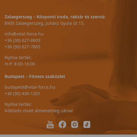
Zalaegerszeg – Központi iroda, raktár és szerviz
8900 Zalaegerszeg, Juhász Gyula út 15.
info@vital-force.hu
+36 (30) 627-8603
+36 (30) 627-7865
Nyitva tartás:
H-P: 8:00-16:00
Budapest – Fitness szaküzlet
budapest@vital-force.hu
+36 (30) 430-1201
Nyitva tartás:
Költözés miatt átmenetileg zárva!