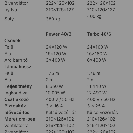
2 ventilátor
222×126×102
222×126×102
nyitva
210×126×127
210×126×127
400 kg
Súly
380 kg
Power 40/3
Turbo 40/6
Csővek
Felül
24×120 W
24×160 W
Alul
16×120 W
16×180 W
Arc barnító
3×400 W
6×400 W
Lámpahossz
Felül
1.76 m
1.76 m
Alul
2 m
2 m
Teljesítmény
8 550 W
11 440 W
légkondival
10 005 W
12 490 W
Csatlakozó
400 V / 50 Hz
400 V / 50 Hz
Biztosíték
3 × 16 A
3 × 25 A
Idővezérlés
Külső vezérlés
Külső vezérlés
Méret cm-ben
210×126×102
210×126×102
ventilátorral
216×126×102
216×126×102
2 ventilátor
222×126×102
222×126×102