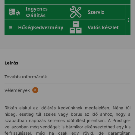
Ingyenes
Szerviz
szállítás
...
Hűségkedvezmény
Valós készlet
Leírás
További információk
Vélemények
0
Ritkán alakul az időjárás kedvünknek megfelelően. Néha túl
hideg, esetleg túl szeles vagy borús az idő ahhoz, hogy a
szabadban napozás kellemes időtöltést jelentsen. A Prestige-
vel azonban még vendégeit is bármikor elkényeztetheti egy kis
felfrissüléssel, még ha csak egy rövid, de garantáltan