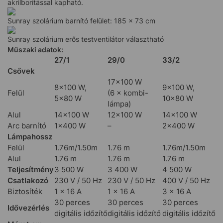
akrilborítással kapható.
Sunray szolárium barnító felület: 185 × 73 cm
Sunray szolárium erős testventilátor választható
Műszaki adatok:
27/1
29/0
33/2
Csővek
17×100 W
8×100 W,
9×100 W,
Felül
(6 × kombi-
5×80 W
10×80 W
lámpa)
Alul
14×100 W
12×100 W
14×100 W
Arc barnító
1×400 W
–
2×400 W
Lámpahossz
Felül
1.76m/1.50m
1.76 m
1.76m/1.50m
Alul
1.76 m
1.76 m
1.76 m
Teljesítmény
3 500 W
3 400 W
4 500 W
Csatlakozó
230 V / 50 Hz
230 V / 50 Hz
400 V / 50 Hz
Biztosíték
1 × 16 A
1 × 16 A
3 × 16 A
30 perces
30 perces
30 perces
Idővezérlés
digitális időzítő
digitális időzítő
digitális időzítő