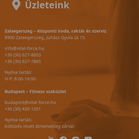
Üzleteink
Zalaegerszeg – Központi iroda, raktár és szerviz
8900 Zalaegerszeg, Juhász Gyula út 15.
info@vital-force.hu
+36 (30) 627-8603
+36 (30) 627-7865
Nyitva tartás:
H-P: 8:00-16:00
Budapest – Fitness szaküzlet
budapest@vital-force.hu
+36 (30) 430-1201
Nyitva tartás:
Költözés miatt átmenetileg zárva!