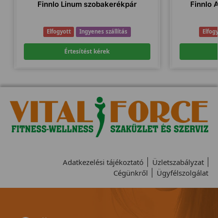
Finnlo Linum szobakerékpár
Finnlo 
Elfogyott
Ingyenes szállítás
Elfog
Értesítést kérek
Adatkezelési tájékoztató
Üzletszabályzat
Cégünkről
Ügyfélszolgálat