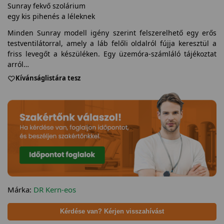
Sunray fekvő szolárium
egy kis pihenés a léleknek
Minden Sunray modell igény szerint felszerelhető egy erős
testventilátorral, amely a láb felőli oldalról fújja keresztül a
friss levegőt a készüléken. Egy üzemóra-számláló tájékoztat
arról…
Kívánságlistára tesz
Márka:
DR Kern-eos
Kérdése van? Kérjen visszahívást