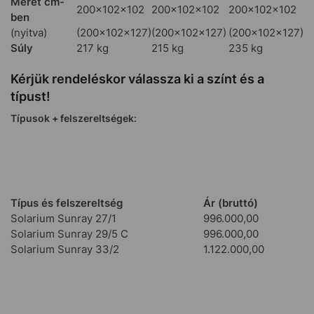
Méret cm-
200×102×102
200×102×102
200×102×102
ben
(nyitva)
(200×102×127)
(200×102×127)
(200×102×127)
Súly
217 kg
215 kg
235 kg
Kérjük rendeléskor válassza ki a színt és a
típust!
Típusok + felszereltségek:
Típus és felszereltség
Ár (bruttó)
Solarium Sunray 27/1
996.000,00
Solarium Sunray 29/5 C
996.000,00
Solarium Sunray 33/2
1.122.000,00