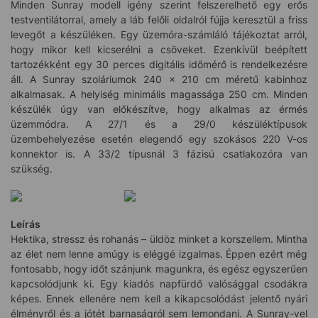
Minden Sunray modell igény szerint felszerelhető egy erős
testventilátorral, amely a láb felőli oldalról fújja keresztül a friss
levegőt a készüléken. Egy üzemóra-számláló tájékoztat arról,
hogy mikor kell kicserélni a csöveket. Ezenkívül beépített
tartozékként egy 30 perces digitális időmérő is rendelkezésre
áll. A Sunray szoláriumok 240 x 210 cm méretű kabinhoz
alkalmasak. A helyiség minimális magassága 250 cm. Minden
készülék úgy van előkészítve, hogy alkalmas az érmés
üzemmódra. A 27/1 és a 29/0 készüléktípusok
üzembehelyezése esetén elegendő egy szokásos 220 V-os
konnektor is. A 33/2 típusnál 3 fázisú csatlakozóra van
szükség.
Leírás
Hektika, stressz és rohanás – üldöz minket a korszellem. Mintha
az élet nem lenne amúgy is eléggé izgalmas. Éppen ezért még
fontosabb, hogy időt szánjunk magunkra, és egész egyszerűen
kapcsolódjunk ki. Egy kiadós napfürdő valósággal csodákra
képes. Ennek ellenére nem kell a kikapcsolódást jelentő nyári
élményről és a jótét barnaságról sem lemondani. A Sunray-vel