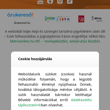
Árukereső.hu
A weboldal teljes képi és szöveges tartalma jogvédelem alatt áll!
– Ezek felhasználása a jogtulajdonos írásos engedélye nélkül tilos.
Matrixonline.hu Kft. – Honlapkészítés, webáruház készítés
Cookie hozzájárulás
Weboldalunk sütiket (cookie) használ
működése folyamán, hogy a legjobb
felhasználói élményt nyújthassa Önnek,
továbbá látogatottsága mérése céljából. A
sütik használatát bármikor letilthatja!
Bővebb információkat erről
Adatkezelési
tájékoztatónk
ban olvashat.