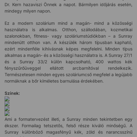
Dr. Kern hazaviszi Önnek a napot. Bármilyen időjárás esetén,
mindegy milyen napon.
Ez a modern szolárium mind a magán- mind a közösségi
használatra is alkalmas. Otthon, szállodában, kozmetikai
szalonokban, fitness- vagy szoláriumstúdiókban – a Sunray
mindenütt otthon van. A készülék három típusban kapható,
ezért mindenféle kihívásnak képes megfelelni. Minden típus
alkalmas a magán- és a közösségi használatra is. A Sunray 27/1
és a Sunray 33/2 külön kapcsolható, 400 wattos kék
fényszűrőüveggel ellátott arcbarnítóval rendelkezik.
Természetesen minden egyes szoláriumcső megfelel a legújabb
normáknak a bőr kíméletes barnulása érdekében.
Színek:
Ami a formatervezést illeti, a Sunray minden tekintetben egy
ékszer. Formailag tetszetős, felső része kiváló minőségű. A
Sunray különböző magasfényű kék, zöld és narancsszínű