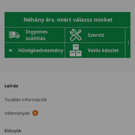
Néhány érv, miért válassz minket
Ingyenes
Szerviz
szállítás
...
Hűségkedvezmény
Valós készlet
Leírás
További információk
Vélemények
0
Előnyök