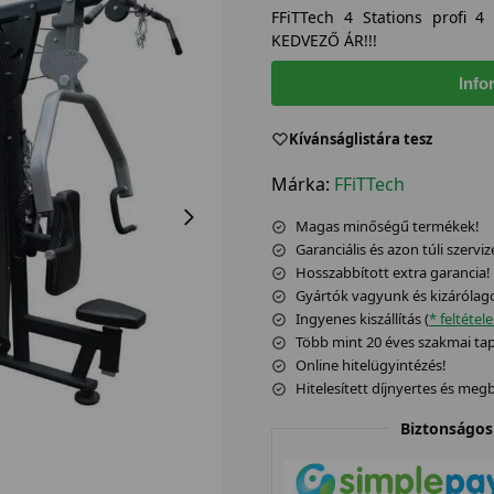
FFiTTech 4 Stations profi 
KEDVEZŐ ÁR!!!
Info
Kívánságlistára tesz
Márka:
FFiTTech
Magas minőségű termékek!
Garanciális és azon túli szerviz
Hosszabbított extra garancia!
Gyártók vagyunk és kizárólag
Ingyenes kiszállítás (
* feltétel
Több mint 20 éves szakmai tapa
Online hitelügyintézés!
Hitelesített díjnyertes és me
Biztonságos 