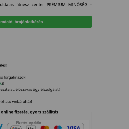
4 oldalas fitnesz center PRÉMIUM MINŐSÉG –
rmáció, árajánlatkérés
elés!
os forgalmazók!
ek
)!
sztalat, élőszavas ügyfélszolgálat!
gbízható webáruház!
online fizetés, gyors szállítás