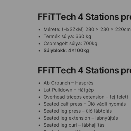
FFiTTech 4 Stations pro
Mérete: (HxSZxM) 280 x 230 x 220cm
Termék súlya: 660 kg
Csomagolt súlya: 700kg
Súlyblokk: 4x100kg
FFiTTech 4 Stations pro
Ab Crounch – Hasprés
Lat Pulldown – Hátgép
Overhead triceps extension – fej feletti
Seated calf press – Ülő vádli nyomás
Seated leg press – ülő lábtolás
Seated leg extension – lábnyújtás
Seated leg curl – lábhajlítás