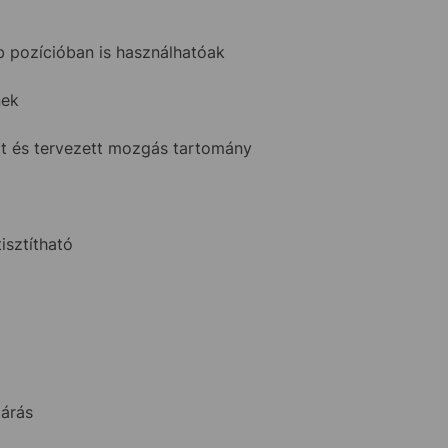
 pozícióban is használhatóak
nek
tt és tervezett mozgás tartomány
isztítható
járás