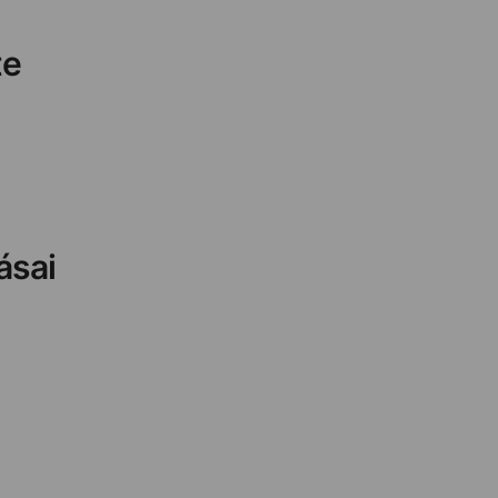
te
ásai