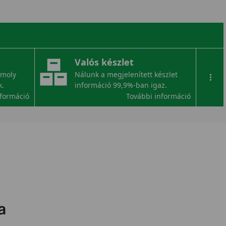
Valós készlet
omoly
Nálunk a megjelenített készlet
...
k.
információ 99,9%-ban igaz.
nformáció
További információ
a