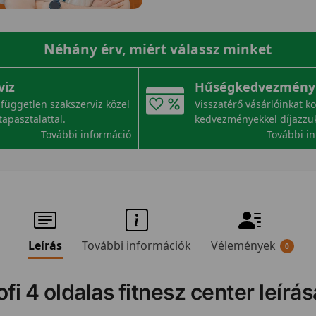
Néhány érv, miért válassz minket
viz
Hűségkedvezmény
független szakszerviz közel
Visszatérő vásárlóinkat k
tapasztalattal.
kedvezményekkel díjazzu
További információ
További i
Leírás
További információk
Vélemények
0
fi 4 oldalas fitnesz center leírás