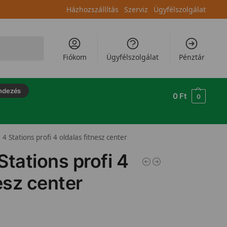
Házhozszállítás
Szerviz
Ügyfélszolgálat
Keresés
Fiókom
Ügyfélszolgálat
Pénztár
ndezés
0
Ft
0
4 Stations profi 4 oldalas fitnesz center
Stations profi 4
esz center