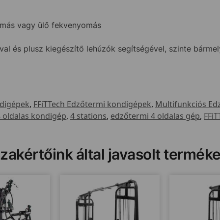
nyomás vagy ülő fekvenyomás
al és plusz kiegészítő lehúzók segítségével, szinte bármel
digépek
,
FFiTTech Edzőtermi kondigépek
,
Multifunkciós Ed
 oldalas kondigép
,
4 stations
,
edzőtermi 4 oldalas gép
,
FFiT
zakértőink által javasolt termék