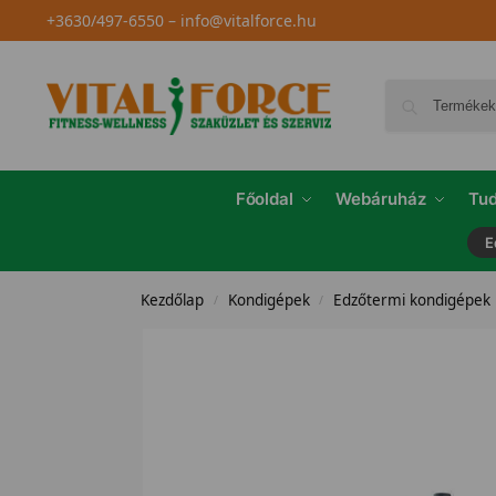
+3630/497-6550
–
info@vitalforce.hu
Főoldal
Webáruház
Tud
E
Kezdőlap
Kondigépek
Edzőtermi kondigépek
/
/