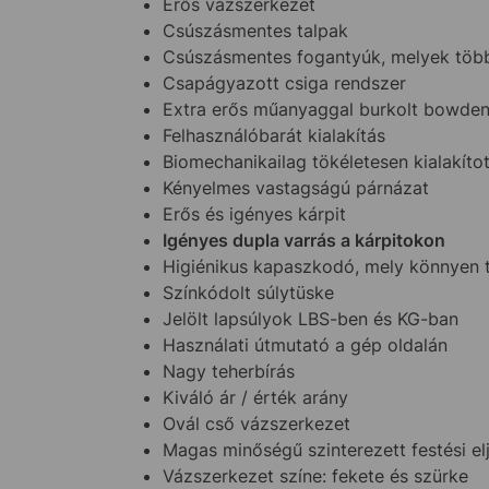
Erős vázszerkezet
Csúszásmentes talpak
Csúszásmentes fogantyúk, melyek több
Csapágyazott csiga rendszer
Extra erős műanyaggal burkolt bowde
Felhasználóbarát kialakítás
Biomechanikailag tökéletesen kialakíto
Kényelmes vastagságú párnázat
Erős és igényes kárpit
Igényes dupla varrás a kárpitokon
Higiénikus kapaszkodó, mely könnyen t
Színkódolt súlytüske
Jelölt lapsúlyok LBS-ben és KG-ban
Használati útmutató a gép oldalán
Nagy teherbírás
Kiváló ár / érték arány
Ovál cső vázszerkezet
Magas minőségű szinterezett festési el
Vázszerkezet színe: fekete és szürke