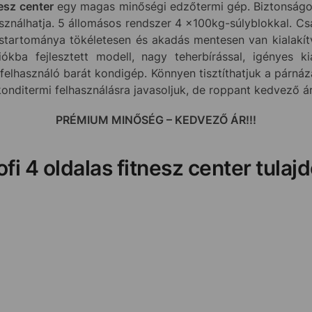
esz center
egy magas minőségi edzőtermi gép. Biztonságos
asználhatja. 5 állomásos rendszer 4 x100kg-súlyblokkal. Cs
tartománya tökéletesen és akadás mentesen van kialakítva
ókba fejlesztett modell, nagy teherbírással, igényes kia
lhasználó barát kondigép. Könnyen tisztíthatjuk a párnáza
onditermi felhasználásra javasoljuk, de roppant kedvező ára
PRÉMIUM MINŐSÉG – KEDVEZŐ ÁR!!!
fi 4 oldalas fitnesz center tulaj