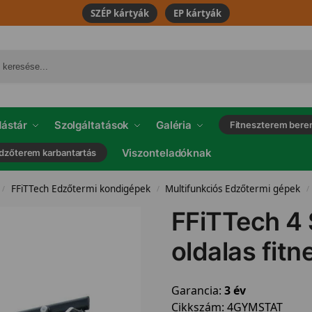
SZÉP kártyák
EP kártyák
ástár
Szolgáltatások
Galéria
Fitneszterem bere
Viszonteladóknak
dzőterem karbantartás
FFiTTech Edzőtermi kondigépek
Multifunkciós Edzőtermi gépek
/
/
/
FFiTTech 4 
oldalas fitn
Garancia:
3 év
Cikkszám:
4GYMSTAT