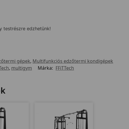
y testrészre edzhetünk!
zőtermi gépek
,
Multifunkciós edzőtermi kondigépek
Tech
,
multigym
Márka:
FFiTTech
ek