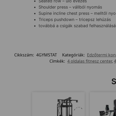
Seated row – ülő evezés
Shoulder press – vállból nyomás
Supine incline chest press – melltől 
Triceps pushdown – tricepsz lehúzás
továbbá a csigák szabad felhasználásáv
Cikkszám:
4GYMSTAT
Kategóriák:
Edzőtermi kon
Címkék:
4 oldalas fitnesz center
,
4
S