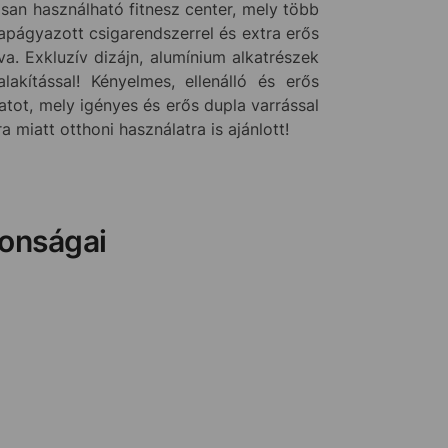
an használható fitnesz center, mely több
apágyazott csigarendszerrel és extra erős
. Exkluzív dizájn, alumínium alkatrészek
lakítással! Kényelmes, ellenálló és erős
tot, mely igényes és erős dupla varrással
 miatt otthoni használatra is ajánlott!
donságai