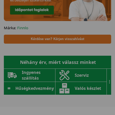
Márka:
Finnlo
Kérdése van? Kérjen visszahívást
Néhány érv, miért válassz minket
Ingyenes
Szerviz
szállítás
...
Hűségkedvezmény
Valós készlet