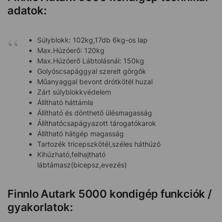
adatok:
Súlyblokk: 102kg,17db 6kg-os lap
Max.Húzóerő: 120kg
Max.Húzóerő Lábtolásnál: 150kg
Golyóscsapággyal szerelt görgők
Műanyaggal bevont drótkötél huzal
Zárt súlyblokkvédelem
Állítható háttámla
Állítható és dönthető ülésmagasság
Állíthatócsapágyazott tárogatókarok
Állítható hátgép magasság
Tartozék tricepszkötél,széles háthúzó
Kihúzható,felhajtható
lábtámasz(bicepsz,evezés)
Finnlo Autark 5000 kondigép funkciók /
gyakorlatok: