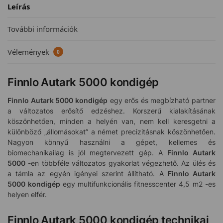
Leírás
További információk
Vélemények
0
Finnlo Autark 5000 kondigép
Finnlo Autark 5000
kondigép
egy erős és megbízható partner
a változatos erősítő edzéshez. Korszerű kialakításának
köszönhetően, minden a helyén van, nem kell keresgetni a
különböző „állomásokat” a német precizitásnak köszönhetően.
Nagyon könnyű használni a gépet, kellemes és
biomechanikailag is jól megtervezett gép. A
Finnlo Autark
5000
-en többféle változatos gyakorlat végezhető. Az ülés és
a támla az egyén igényei szerint állítható. A
Finnlo Autark
5000
kondigép
egy multifunkcionális fitnesscenter 4,5 m2 -es
helyen elfér.
Finnlo Autark 5000 kondigép technikai