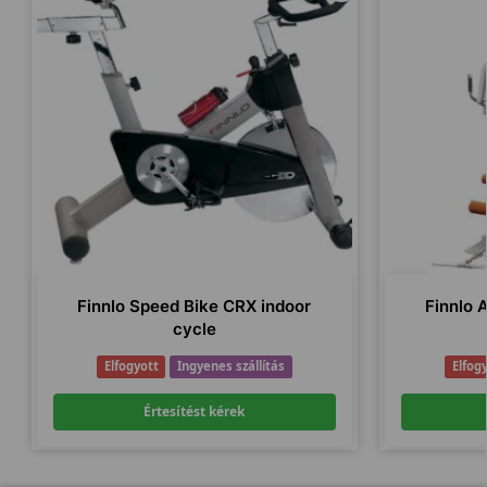
Finnlo Speed Bike CRX indoor
Finnlo 
cycle
Elfogyott
Ingyenes szállítás
Elfog
Értesítést kérek