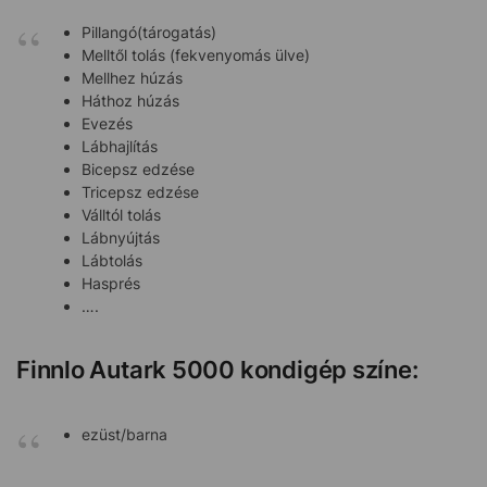
Pillangó(tárogatás)
Melltől tolás (fekvenyomás ülve)
Mellhez húzás
Háthoz húzás
Evezés
Lábhajlítás
Bicepsz edzése
Tricepsz edzése
Válltól tolás
Lábnyújtás
Lábtolás
Hasprés
….
Finnlo Autark 5000 kondigép színe:
ezüst/barna