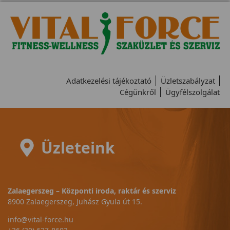
Adatkezelési tájékoztató
Üzletszabályzat
Cégünkről
Ügyfélszolgálat
Üzleteink
Zalaegerszeg – Központi iroda, raktár és szerviz
8900 Zalaegerszeg, Juhász Gyula út 15.
info@vital-force.hu