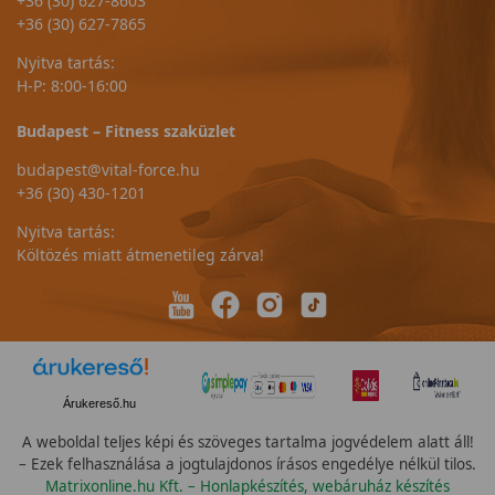
+36 (30) 627-8603
+36 (30) 627-7865
Nyitva tartás:
H-P: 8:00-16:00
Budapest – Fitness szaküzlet
budapest@vital-force.hu
+36 (30) 430-1201
Nyitva tartás:
Költözés miatt átmenetileg zárva!
Árukereső.hu
A weboldal teljes képi és szöveges tartalma jogvédelem alatt áll!
– Ezek felhasználása a jogtulajdonos írásos engedélye nélkül tilos.
Matrixonline.hu Kft. – Honlapkészítés, webáruház készítés