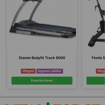
Stamm Bodyfit Track 9000
Finnlo 
Elfogyott
Ingyenes szállítás
Elfog
Értesítést kérek