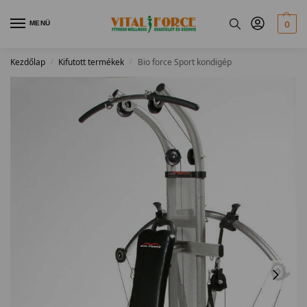
MENÜ
0
Kezdőlap
Kifutott termékek
Bio force Sport kondigép
/
/