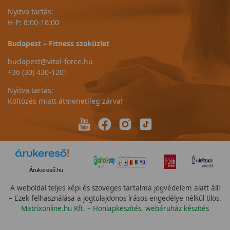
Nyitva tartás:
H-P: 8:00-16:00
Budapest – Fitness szaküzlet
budapest@vital-force.hu
+36 (30) 430-1201
Nyitva tartás:
Költözés miatt átmenetileg zárva!
Árukereső.hu
A weboldal teljes képi és szöveges tartalma jogvédelem alatt áll!
– Ezek felhasználása a jogtulajdonos írásos engedélye nélkül tilos.
Matrixonline.hu Kft. – Honlapkészítés, webáruház készítés