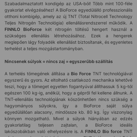
Szabadalmaztatott kondigép az USA-ból! Több mint 100-féle
gyakorlat elvégzéséhez! A BioForce egyedülálló professzionális
otthoni kombigép, amely az új TNT (Total Nitrocell Technology
Teljes Nitrogén Technológia) ellenállásrendszerrel működik. A
FINNLO BioForce
két nitrogén töltésű hengert használ a
szükséges ellenállás létrehozásához. Ezek a hengerek
meglepően lágy folyadék ellenállást biztosítanak, és egyenletes
terhelést a teljes mozgástartományban.
Nincsenek súlyok = nincs zaj = egyszerűbb szállítás
A terhelés tömegének állítása a
Bio Force
TNT technológiával
egyszerű és gyors. Az eltolható csatlakozó mechanika lehetővé
teszi, hogy a tömeget egyetlen fogantyúval állíthassuk 5 kg-tól
egészen 100 kg-ig, anélkül, hogy a gépről fel kellene állnunk. A
TNT-ellenállás technológiának köszönhetően nincs szükség a
hagyományos súlyokra, így a BioForce saját súlya
egyedülállóan alacsony, mindössze kb. 80 kg. Így viszonylag
könnyen mozgatható. Mivel a súlyok hiányában az edzés
gyakorlatilag teljesen zajtalan, a BioForce ideális
lakószobákban való elhelyezésre is. A
FINNLO Bio force
TNT