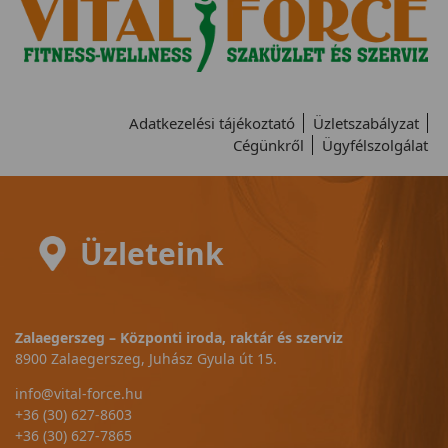
Adatkezelési tájékoztató
Üzletszabályzat
Cégünkről
Ügyfélszolgálat
Üzleteink
Zalaegerszeg – Központi iroda, raktár és szerviz
8900 Zalaegerszeg, Juhász Gyula út 15.
info@vital-force.hu
+36 (30) 627-8603
+36 (30) 627-7865