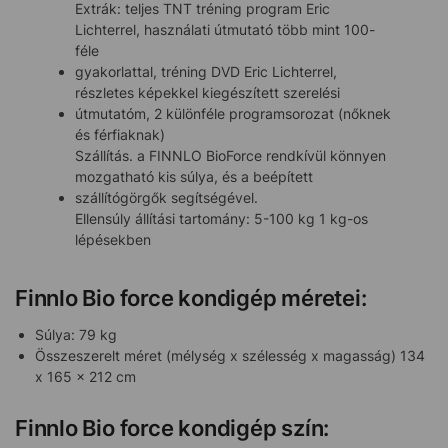
Extrák: teljes TNT tréning program Eric
Lichterrel, használati útmutató több mint 100-
féle
gyakorlattal, tréning DVD Eric Lichterrel,
részletes képekkel kiegészített szerelési
útmutatóm, 2 különféle programsorozat (nőknek
és férfiaknak)
Szállítás. a FINNLO BioForce rendkívül könnyen
mozgatható kis súlya, és a beépített
szállítógörgők segítségével.
Ellensúly állítási tartomány: 5-100 kg 1 kg-os
lépésekben
Finnlo Bio force kondigép méretei:
Súlya: 79 kg
Összeszerelt méret (mélység x szélesség x magasság) 134
x 165 x 212 cm
Finnlo Bio force kondigép szín: