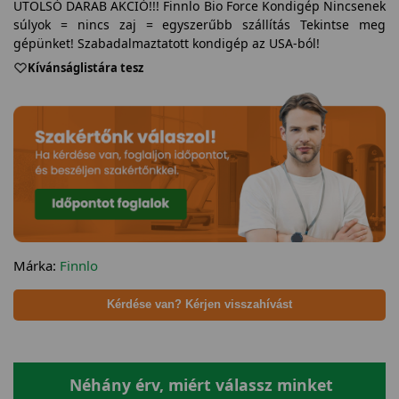
UTOLSÓ DARAB AKCIÓ!!! Finnlo Bio Force Kondigép Nincsenek
súlyok = nincs zaj = egyszerűbb szállítás Tekintse meg
gépünket! Szabadalmaztatott kondigép az USA-ból!
Kívánságlistára tesz
Márka:
Finnlo
Kérdése van? Kérjen visszahívást
Néhány érv, miért válassz minket