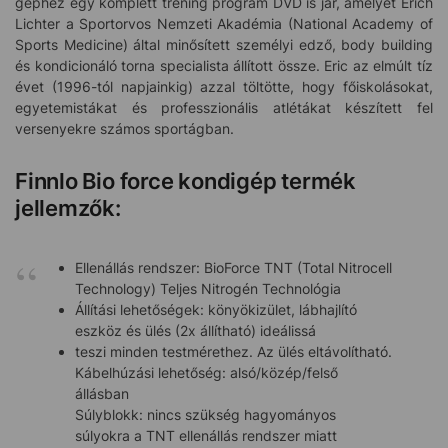
géphez egy komplett tréning program DVD is jár, amelyet Erich
Lichter a Sportorvos Nemzeti Akadémia (National Academy of
Sports Medicine) által minősített személyi edző, body building
és kondicionáló torna specialista állított össze. Eric az elmúlt tíz
évet (1996-tól napjainkig) azzal töltötte, hogy főiskolásokat,
egyetemistákat és professzionális atlétákat készített fel
versenyekre számos sportágban.
Finnlo Bio force kondigép termék
jellemzők:
Ellenállás rendszer: BioForce TNT (Total Nitrocell
Technology) Teljes Nitrogén Technológia
Állítási lehetőségek: könyökizület, lábhajlító
eszköz és ülés (2x állítható) ideálissá
teszi minden testmérethez. Az ülés eltávolítható.
Kábelhúzási lehetőség: alsó/közép/felső
állásban
Súlyblokk: nincs szükség hagyományos
súlyokra a TNT ellenállás rendszer miatt