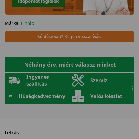
Márka:
Finnlo
Kérdése van? Kérjen visszahívást
Néhány érv, miért válassz minket
Ingyenes
Szerviz
szállítás
...
Hűségkedvezmény
Valós készlet
Leírás