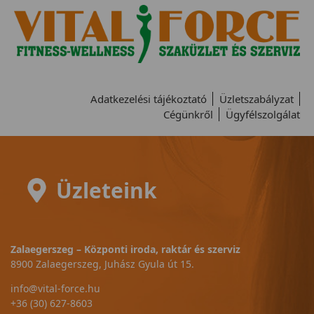
Adatkezelési tájékoztató
Üzletszabályzat
Cégünkről
Ügyfélszolgálat
Üzleteink
Zalaegerszeg – Központi iroda, raktár és szerviz
8900 Zalaegerszeg, Juhász Gyula út 15.
info@vital-force.hu
+36 (30) 627-8603