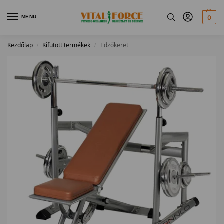
MENÜ
0
Kezdőlap
Kifutott termékek
Edzőkeret
/
/