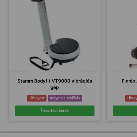
Stamm Bodyfit VT9000 vibrációs
Finnlo
gép
Elfogyott
Ingyenes szállítás
Elfog
Értesítést kérek