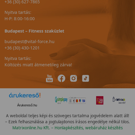
+36 (30) 627-7865
Nyitva tartás:
H-P: 8:00-16:00
Budapest – Fitness szaküzlet
budapest@vital-force.hu
+36 (30) 430-1201
Nyitva tartás:
Költözés miatt átmenetileg zárva!
Árukereső.hu
A weboldal teljes képi és szöveges tartalma jogvédelem alatt áll!
– Ezek felhasználása a jogtulajdonos írásos engedélye nélkül tilos.
Matrixonline.hu Kft. – Honlapkészítés, webáruház készítés