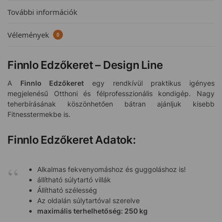
További információk
Vélemények
0
Finnlo Edzőkeret – Design Line
A
Finnlo Edzőkeret
egy rendkívül praktikus igényes
megjelenésű Otthoni és félprofesszionális kondigép. Nagy
teherbírásának köszönhetően bátran ajánljuk kisebb
Fitnesstermekbe is.
Finnlo Edzőkeret
Adatok:
Alkalmas fekvenyomáshoz és guggoláshoz is!
állítható súlytartó villák
Állítható szélesség
Az oldalán súlytartóval szerelve
maximális terhelhetőség: 250 kg