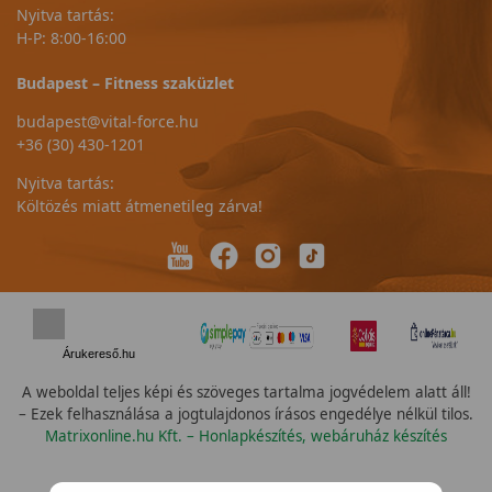
Nyitva tartás:
H-P: 8:00-16:00
Budapest – Fitness szaküzlet
budapest@vital-force.hu
+36 (30) 430-1201
Nyitva tartás:
Költözés miatt átmenetileg zárva!
Árukereső.hu
A weboldal teljes képi és szöveges tartalma jogvédelem alatt áll!
– Ezek felhasználása a jogtulajdonos írásos engedélye nélkül tilos.
Matrixonline.hu Kft. – Honlapkészítés, webáruház készítés