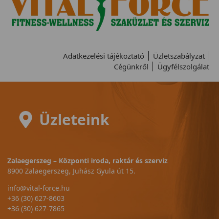
Adatkezelési tájékoztató
Üzletszabályzat
Cégünkről
Ügyfélszolgálat
Üzleteink
Zalaegerszeg – Központi iroda, raktár és szerviz
8900 Zalaegerszeg, Juhász Gyula út 15.
info@vital-force.hu
+36 (30) 627-8603
+36 (30) 627-7865