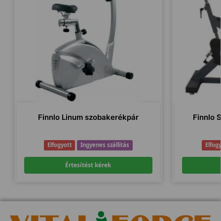
Finnlo Linum szobakerékpár
Finnlo 
Elfogyott
Ingyenes szállítás
Elfog
Értesítést kérek