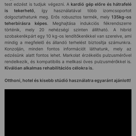
test edzést is tudjuk végezni. A
kardió gép előre és hátrafelé
is tekerhető
, így használatával több izomcsoportot
dolgoztathatunk meg. Erős robusztos termék, mely
135kg-os
teherbírásra képes
.
Meghajtása indukciós fékrendszerre
történik, mely 20 nehézségi szinten állítható. A hibrid
szobakerékpárt egy 10 kg-os lendítőkerékkel van szerelve, ami
mindig a megfelelő és állandó terhelést biztosítja számunkra.
Konzolján, minden fontos információt láthatunk, mely az
edzésünk alatt fontos lehet. Markolat érzékelős pulzusmérővel
rendelkezik, és kompatibilis a mellkasi öves pulzusmérőkkel is.
Kiválóan alkalmas rehabilitációs célokra is.
Otthoni, hotel és kisebb stúdió használatra egyaránt ajánlott!