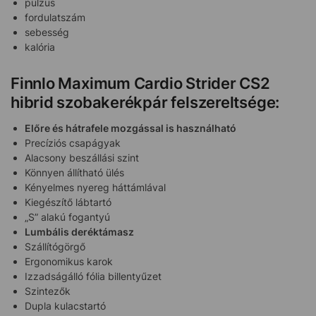
pulzus
fordulatszám
sebesség
kalória
Finnlo Maximum Cardio Strider CS2
hibrid szobakerékpár felszereltsége:
Előre és hátrafele mozgással is használható
Precíziós csapágyak
Alacsony beszállási szint
Könnyen állítható ülés
Kényelmes nyereg háttámlával
Kiegészítő lábtartó
„S” alakú fogantyú
Lumbális deréktámasz
Szállítógörgő
Ergonomikus karok
Izzadságálló fólia billentyűzet
Szintezők
Dupla kulacstartó