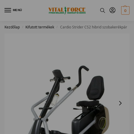
MENÜ
0
Kezdőlap
Kifutott termékek
Cardio Strider CS2 hibrid szobakerékpár
/
/