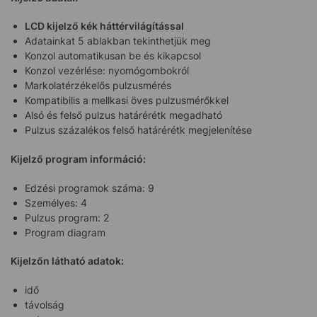
LCD kijelző kék háttérvilágítással
Adatainkat 5 ablakban tekinthetjük meg
Konzol automatikusan be és kikapcsol
Konzol vezérlése: nyomógombokról
Markolatérzékelős pulzusmérés
Kompatibilis a mellkasi öves pulzusmérőkkel
Alsó és felső pulzus határérétk megadható
Pulzus százalékos felső határérétk megjelenítése
Kijelző program információ:
Edzési programok száma: 9
Személyes: 4
Pulzus program: 2
Program diagram
Kijelzőn látható adatok:
idő
távolság