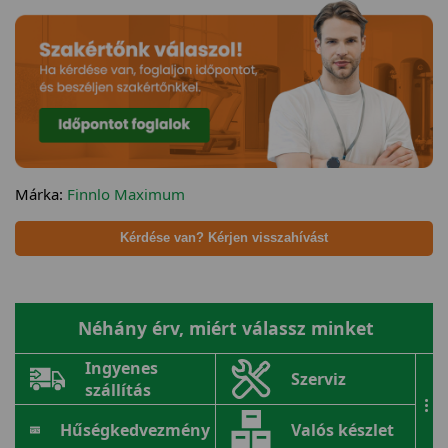
Márka:
Finnlo Maximum
Kérdése van? Kérjen visszahívást
Néhány érv, miért válassz minket
Ingyenes
Szerviz
szállítás
...
Hűségkedvezmény
Valós készlet