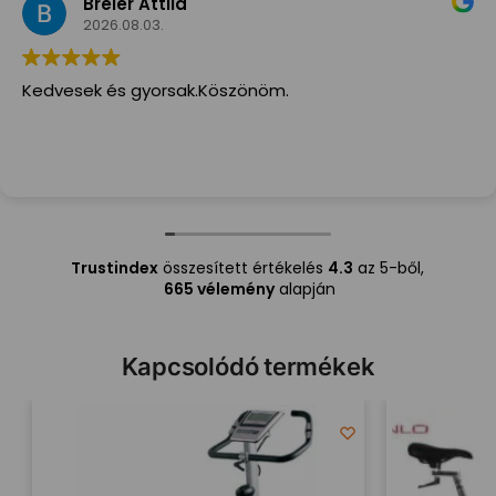
Éva Hordósné
2026.08.02.
Nagyon Szuper! Amit rendeltem,2 nap és 
volt! Nagyon Köszönöm!( Ilyen hamar 
kaptam megsemmit sem!) Szivből aján
mindenkinek,a Futár is irtó kedves és Seg
Trustindex
összesített értékelés
4.3
az 5-ből,
665 vélemény
alapján
Kapcsolódó termékek