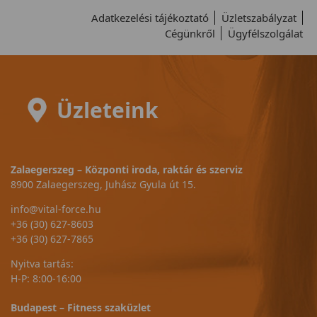
Adatkezelési tájékoztató
Üzletszabályzat
Cégünkről
Ügyfélszolgálat
Üzleteink
Zalaegerszeg – Központi iroda, raktár és szerviz
8900 Zalaegerszeg, Juhász Gyula út 15.
info@vital-force.hu
+36 (30) 627-8603
+36 (30) 627-7865
Nyitva tartás:
H-P: 8:00-16:00
Budapest – Fitness szaküzlet