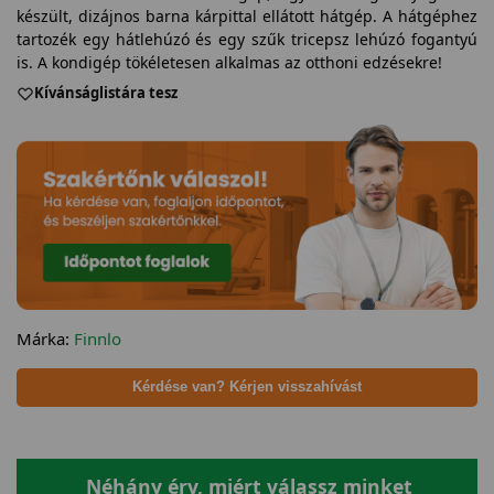
készült, dizájnos barna kárpittal ellátott hátgép. A hátgéphez
tartozék egy hátlehúzó és egy szűk tricepsz lehúzó fogantyú
is. A kondigép tökéletesen alkalmas az otthoni edzésekre!
Kívánságlistára tesz
Márka:
Finnlo
Kérdése van? Kérjen visszahívást
Néhány érv, miért válassz minket