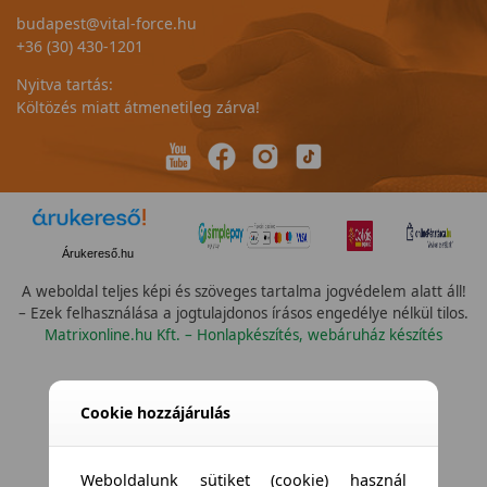
budapest@vital-force.hu
+36 (30) 430-1201
Nyitva tartás:
Költözés miatt átmenetileg zárva!
Árukereső.hu
A weboldal teljes képi és szöveges tartalma jogvédelem alatt áll!
– Ezek felhasználása a jogtulajdonos írásos engedélye nélkül tilos.
Matrixonline.hu Kft. – Honlapkészítés, webáruház készítés
Cookie hozzájárulás
Weboldalunk sütiket (cookie) használ