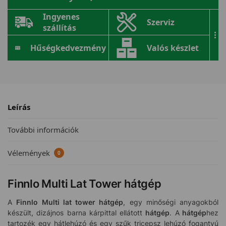
Ingyenes
Szerviz
szállítás
...
Hűségkedvezmény
Valós készlet
Leírás
További információk
Vélemények
0
Finnlo Multi Lat Tower hátgép
A
Finnlo Multi lat tower hátgép
, egy minőségi anyagokból
készült, dizájnos barna kárpittal ellátott
hátgép
. A
hátgép
hez
tartozék egy hátlehúzó és egy szűk tricepsz lehúzó fogantyú