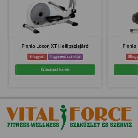
Finnlo Loxon XT II ellipszisjáró
Finnlo
Elfogyott
Ingyenes szállítás
Elfog
Értesítést kérek