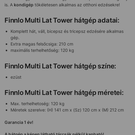
is. A
kondigép
tökéletesen alkalmas az otthoni edzésekre!
Finnlo Multi Lat Tower hátgép adatai:
Komplett hát, váll, bicepsz és tricepsz edzésére alkalmas
gép.
Extra magas felsőcsiga: 210 cm
maximális terhelhetőség: 120 kg
Finnlo Multi Lat Tower hátgép színe:
ezüst
Finnlo Multi Lat Tower hátgép méretei:
Max. terhelhetoség: 120 kg
Méretek szerelve: (H) 141 cm x (Sz) 120 cm x (M) 212 cm
Garancia 1 év!
A hátgép a képen látható tárcsák nélkül kapható!