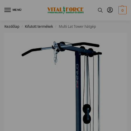
MENÜ
0
Kezdőlap
Kifutott termékek
Multi Lat Tower hátgép
/
/