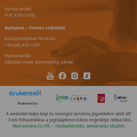
Nyitva tartás:
H-P: 8:00-16:00
Budapest – Fitness szaküzlet
budapest@vital-force.hu
+36 (30) 430-1201
Nyitva tartás:
Költözés miatt átmenetileg zárva!
Árukereső.hu
A weboldal teljes képi és szöveges tartalma jogvédelem alatt áll!
– Ezek felhasználása a jogtulajdonos írásos engedélye nélkül tilos.
Matrixonline.hu Kft. – Honlapkészítés, webáruház készítés