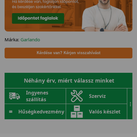
Márka:
Garlando
Kérdése van? Kérjen visszahívást
Néhány érv, miért válassz minket
Ingyenes
Szerviz
szállítás
...
Hűségkedvezmény
Valós készlet