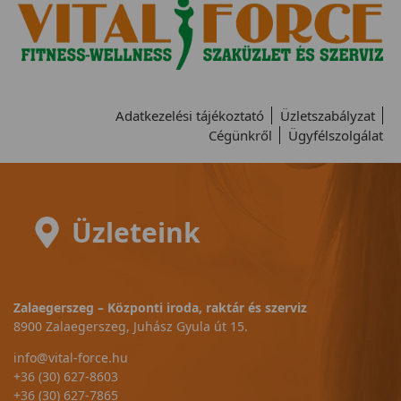
Adatkezelési tájékoztató
Üzletszabályzat
Cégünkről
Ügyfélszolgálat
Üzleteink
Zalaegerszeg – Központi iroda, raktár és szerviz
8900 Zalaegerszeg, Juhász Gyula út 15.
info@vital-force.hu
+36 (30) 627-8603
+36 (30) 627-7865