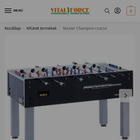
MENÜ
0
Kezdőlap
Kifutott termékek
Master Champion csocsó
/
/