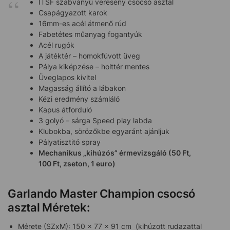
ITSF szabványú vereseny csocsó asztal
Csapágyazott karok
16mm-es acél átmenő rúd
Fabetétes műanyag fogantyúk
Acél rugók
A játéktér – homokfúvott üveg
Pálya kiképzése – holttér mentes
Üveglapos kivitel
Magasság állító a lábakon
Kézi eredmény számláló
Kapus átforduló
3 golyó – sárga Speed play labda
Klubokba, sörözőkbe egyaránt ajánljuk
Pályatisztitó spray
Mechanikus „kihúzós” érmevizsgáló (50 Ft,
100 Ft, zseton, 1 euro)
Garlando Master Champion csocsó
asztal Méretek:
Mérete (SZxM): 150 x 77 x 91 cm (kihúzott rudazattal