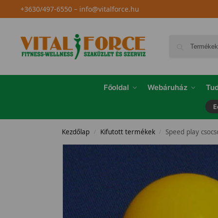
+3630/497-6550
–
info@vitalforce.hu
Főoldal
Webáruház
Tud
E
Kezdőlap
Kifutott termékek
Speed play csocs
/
/