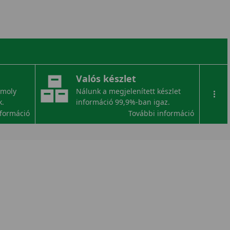
Valós készlet
omoly
Nálunk a megjelenített készlet
...
k.
információ 99,9%-ban igaz.
nformáció
További információ