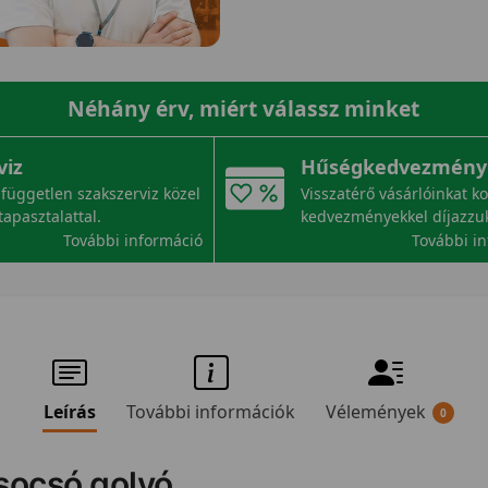
Néhány érv, miért válassz minket
viz
Hűségkedvezmény
független szakszerviz közel
Visszatérő vásárlóinkat k
tapasztalattal.
kedvezményekkel díjazzu
További információ
További i
Leírás
További információk
Vélemények
0
socsó golyó