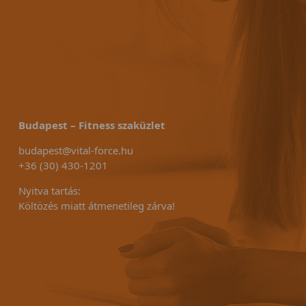
Budapest – Fitness szaküzlet
budapest@vital-force.hu
+36 (30) 430-1201
Nyitva tartás:
Költözés miatt átmenetileg zárva!