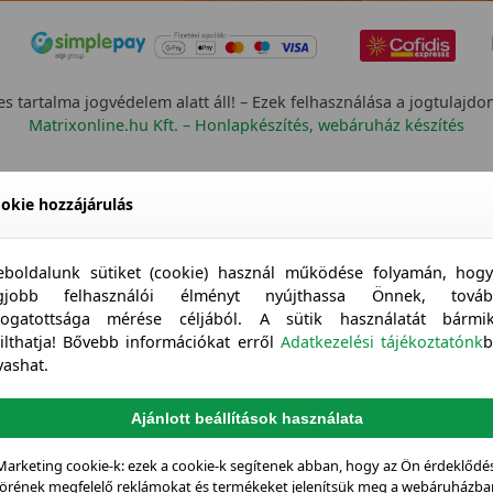
s tartalma jogvédelem alatt áll! – Ezek felhasználása a jogtulajdo
Matrixonline.hu Kft. – Honlapkészítés, webáruház készítés
okie hozzájárulás
boldalunk sütiket (cookie) használ működése folyamán, hog
egjobb felhasználói élményt nyújthassa Önnek, továb
togatottsága mérése céljából. A sütik használatát bármi
tilthatja! Bővebb információkat erről
Adatkezelési tájékoztatónk
b
vashat.
Ajánlott beállítások használata
Marketing cookie-k: ezek a cookie-k segítenek abban, hogy az Ön érdeklődés
örének megfelelő reklámokat és termékeket jelenítsük meg a webáruházba