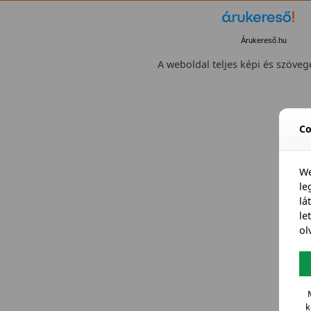
Árukereső.hu
A weboldal teljes képi és szövege
Co
We
l
lá
le
ol
k