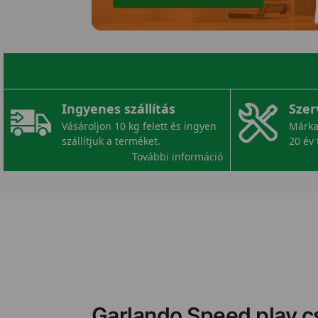
Ingyenes szállítás
Szer
Vásároljon 10 kg felett és ingyen
Márka
szállítjuk a terméket.
20 év 
További információ
Garlando Speed play c