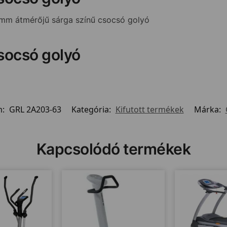
mm átmérőjű sárga színű csocsó golyó
socsó golyó
m:
GRL 2A203-63
Kategória:
Kifutott termékek
Márka:
Kapcsolódó termékek