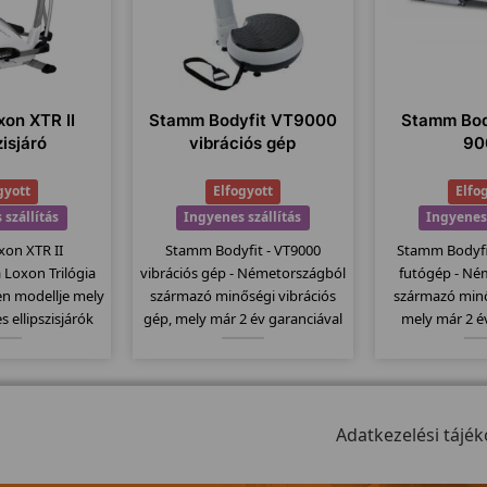
xon XTR II
Stamm Bodyfit VT9000
Stamm Bod
zisjáró
vibrációs gép
90
gyott
Elfogyott
Elfo
 szállítás
Ingyenes szállítás
Ingyenes 
xon XTR II
Stamm Bodyfit - VT9000
Stamm Bodyfit
 a Loxon Trilógia
vibrációs gép - Németországból
futógép - Né
n modellje mely
származó minőségi vibrációs
származó minő
 ellipszisjárók
gép, mely már 2 év garanciával
mely már 2 é
 a csúcsmodell.
kapható. Csúszásmentes
kapható. Sta
dkerékkel 32
felülettel rendelkezik, melyet
egyik bevezető
attal és 25-400
egy nagy motor dolgoztat meg,
kategóriáj
llíthatósággal
150kg-os teherbírással bír.
130x43cm-es f
ák el.
Adatkezelési tájék
rendel