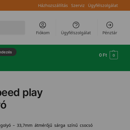
Házhozszállítás
Szerviz
Ügyfélszolgálat
Keresés
Fiókom
Ügyfélszolgálat
Pénztár
ndezés
0
Ft
0
peed play
yó
 golyó – 33,7mm átmérőjű sárga színű csocsó