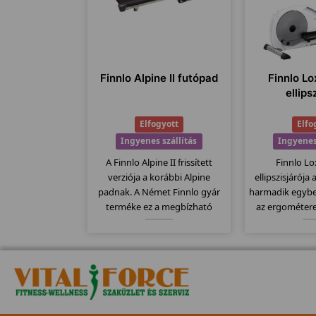
Finnlo Alpine II futópad
Finnlo Lo
ellips
Elfogyott
Elfo
Ingyenes szállítás
Ingyenes
A Finnlo Alpine II frissített
Finnlo Lo
verziója a korábbi Alpine
ellipszisjárója
padnak. A Német Finnlo gyár
harmadik egybe
terméke ez a megbízható
az ergométeres
minőségi termék. Elektromos
(sífutók)közt
dőlésszög, 140x48 -es
20Kg-os len
futófelület, szállítógörgők, 23
erősségi fokoz
program... stb jellemzi ezt a
wattig való á
modellt.
látt