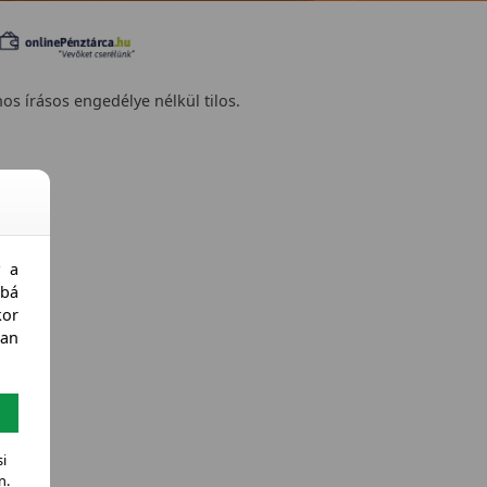
nos írásos engedélye nélkül tilos.
y a
bá
kor
an
i
n.