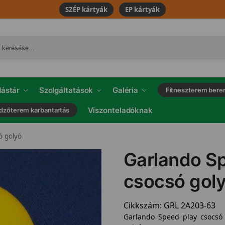
SZÉP kártyák
EP kártyák
ástár
Szolgáltatások
Galéria
Fitneszterem bere
Viszonteladóknak
dzőterem karbantartás
ó golyó
Garlando S
csocsó gol
Cikkszám:
GRL 2A203-63
Garlando Speed play csocsó