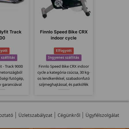
yfit Track
Finnlo Speed Bike CRX
00
indoor cycle
gyott
Elfogyott
szállítás
Ingyenes szállítás
 - Track 9000
Finnlo Speed Bike CRX indoor
metországból
cycle a kategória csúcsa, 30 kg-
ségi futógép,
os lendkerékkel, szabadonfutó
v garanciával
szíjmeghajtással, és patkófék
mm futógépek
szerű filc alapú fékező
 modellje mely
rendszerrel szerelve. Csak
ához képest
kitartóknak, ekkora
utófelülettel
lendkerékkel csúcsokat
oztató
kezik.
Üzletszabályzat
dönthetünk meg!
Cégünkről
Ügyfélszolgálat