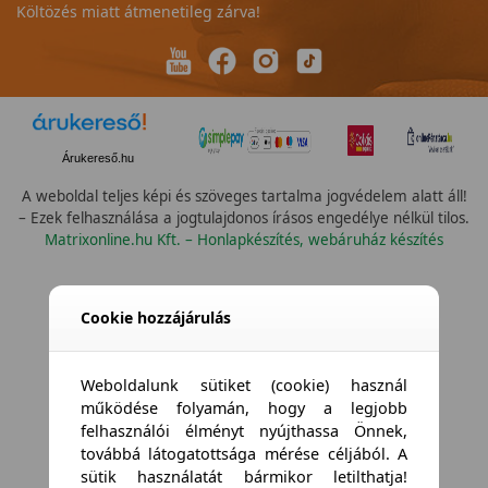
Költözés miatt átmenetileg zárva!
Árukereső.hu
A weboldal teljes képi és szöveges tartalma jogvédelem alatt áll!
– Ezek felhasználása a jogtulajdonos írásos engedélye nélkül tilos.
Matrixonline.hu Kft. – Honlapkészítés, webáruház készítés
Cookie hozzájárulás
Weboldalunk sütiket (cookie) használ
működése folyamán, hogy a legjobb
felhasználói élményt nyújthassa Önnek,
továbbá látogatottsága mérése céljából. A
sütik használatát bármikor letilthatja!