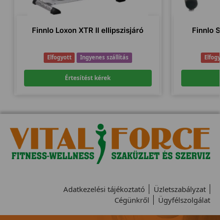
Finnlo Loxon XTR II ellipszisjáró
Finnlo 
Elfogyott
Ingyenes szállítás
Elfog
Értesítést kérek
Adatkezelési tájékoztató
Üzletszabályzat
Cégünkről
Ügyfélszolgálat