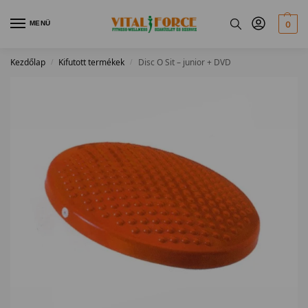
MENÜ
0
Kezdőlap
Kifutott termékek
Disc O Sit – junior + DVD
/
/