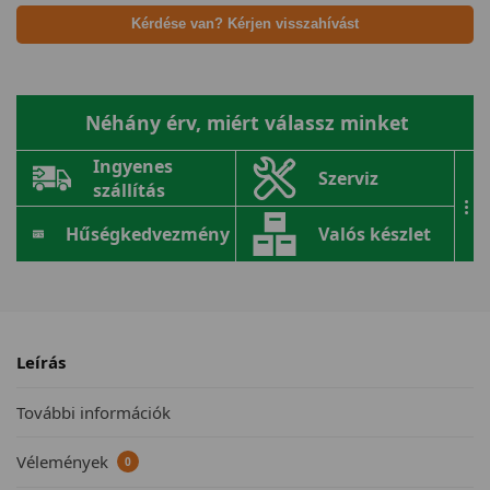
Kérdése van? Kérjen visszahívást
Néhány érv, miért válassz minket
Ingyenes
Szerviz
szállítás
...
Hűségkedvezmény
Valós készlet
Leírás
További információk
Vélemények
0