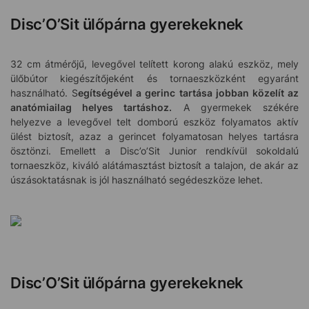
Disc’O’Sit ülőpárna gyerekeknek
32 cm átmérőjű, levegővel telített korong alakú eszköz, mely
ülőbútor kiegészítőjeként és tornaeszközként egyaránt
használható. S
egítségével a gerinc tartása jobban közelít az
anatómiailag helyes tartáshoz.
A gyermekek székére
helyezve a levegővel telt domború eszköz folyamatos aktív
ülést biztosít, azaz a gerincet folyamatosan helyes tartásra
ösztönzi. Emellett a Disc’o’Sit Junior rendkívül sokoldalú
tornaeszköz, kiváló alátámasztást biztosít a talajon, de akár az
úszásoktatásnak is jól használható segédeszköze lehet.
Disc’O’Sit ülőpárna gyerekeknek