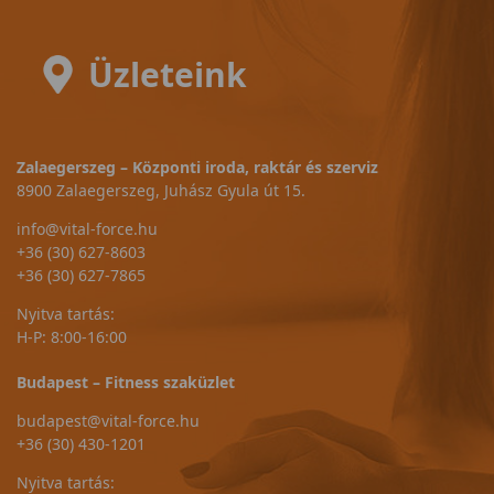
Üzleteink
Zalaegerszeg – Központi iroda, raktár és szerviz
8900 Zalaegerszeg, Juhász Gyula út 15.
info@vital-force.hu
+36 (30) 627-8603
+36 (30) 627-7865
Nyitva tartás:
H-P: 8:00-16:00
Budapest – Fitness szaküzlet
budapest@vital-force.hu
+36 (30) 430-1201
Nyitva tartás: