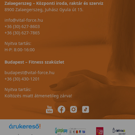
Zalaegerszeg – Központi iroda, raktár és szerviz
8900 Zalaegerszeg, Juhász Gyula út 15.
info@vital-force.hu
+36 (30) 627-8603
+36 (30) 627-7865
Nyitva tartás:
H-P: 8:00-16:00
Budapest – Fitness szaküzlet
budapest@vital-force.hu
+36 (30) 430-1201
Nyitva tartás:
Költözés miatt átmenetileg zárva!