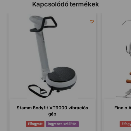
Kapcsolódó termékek
Stamm Bodyfit VT9000 vibrációs
Finnlo 
gép
Elfogyott
Ingyenes szállítás
Elfog