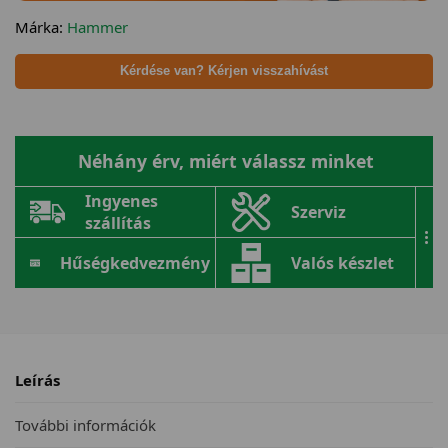
Márka:
Hammer
Kérdése van? Kérjen visszahívást
Néhány érv, miért válassz minket
Ingyenes
Szerviz
szállítás
...
Hűségkedvezmény
Valós készlet
Leírás
További információk