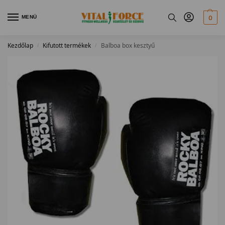
MENÜ
0
Kezdőlap
Kifutott termékek
Balboa box kesztyű
/
/