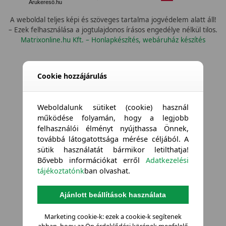
Árukereső.hu
A weboldal teljes képi és szöveges tartalma jogvédelem alatt áll!
– Ezek felhasználása a jogtulajdonos írásos engedélye nélkül tilos.
Matrixonline.hu Kft. – Honlapkészítés, webáruház készítés
Cookie hozzájárulás
Weboldalunk sütiket (cookie) használ
működése folyamán, hogy a legjobb
felhasználói élményt nyújthassa Önnek,
továbbá látogatottsága mérése céljából. A
sütik használatát bármikor letilthatja!
Bővebb információkat erről
Adatkezelési
tájékoztatónk
ban olvashat.
Ajánlott beállítások használata
Marketing cookie-k: ezek a cookie-k segítenek