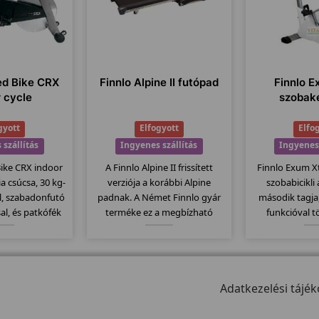
ed Bike CRX
Finnlo Alpine II futópad
Finnlo E
r cycle
szobak
gyott
Elfogyott
Elfo
 szállítás
Ingyenes szállítás
Ingyenes 
Bike CRX indoor
A Finnlo Alpine II frissített
Finnlo Exum X
ia csúcsa, 30 kg-
verziója a korábbi Alpine
szobabicikli
l, szabadonfutó
padnak. A Német Finnlo gyár
második tagja
al, és patkófék
terméke ez a megbízható
funkcióval t
alapú fékező
minőségi termék. Elektromos
alapmodell
szerelve. Csak
dőlésszög, 140x48 -es
megtartották a
ak, ekkora
futófelület, szállítógörgők, 23
ezáltal szin
el csúcsokat
program... stb jellemzi ezt a
teherbírással 
ünk meg!
modellt.
Adatkezelési tájék