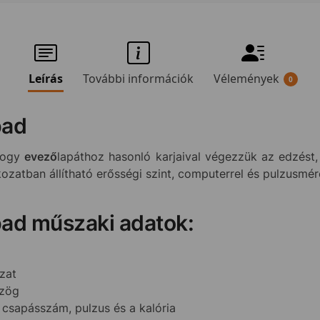
Leírás
További információk
Vélemények
0
pad
hogy
evező
lapáthoz hasonló karjaival végezzük az edzést,
kozatban állítható erősségi szint, computerrel és pulzusmér
ad műszaki adatok:
ozat
szög
ő, csapásszám, pulzus és a kalória