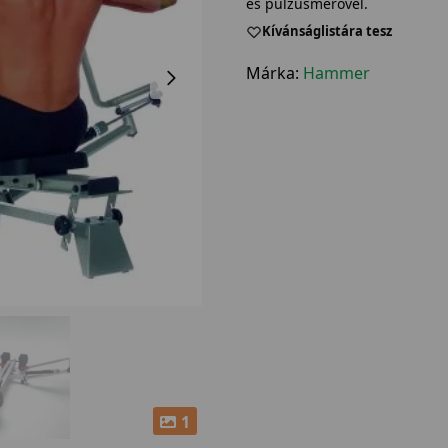
és pulzusmérővel.
Kívánságlistára tesz
Márka:
Hammer
1