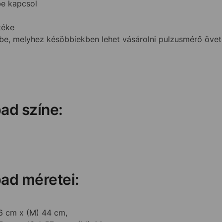
be kapcsol
téke
be, melyhez késöbbiekben lehet vásárolni pulzusmérő övet
d színe:
ad méretei:
66 cm x (M) 44 cm,