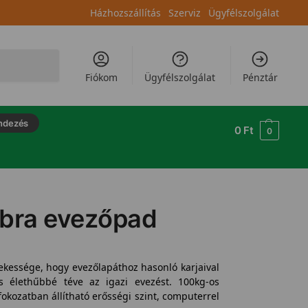
Házhozszállítás
Szerviz
Ügyfélszolgálat
Keresés
Fiókom
Ügyfélszolgálat
Pénztár
ndezés
0
Ft
0
bra evezőpad
essége, hogy evezőlapáthoz hasonló karjaival
s élethűbbé téve az igazi evezést. 100kg-os
fokozatban állítható erősségi szint, computerrel