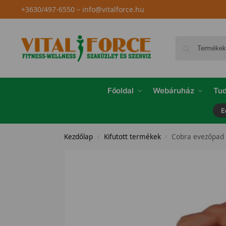
+3630/497-6550
–
info@vitalforce.hu
Főoldal
Webáruház
Tud
E
Kezdőlap
Kifutott termékek
Cobra evezőpad
/
/