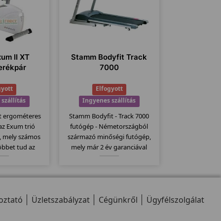
xum II XT
Stamm Bodyfit Track
erékpár
7000
gyott
Elfogyott
szállítás
Ingyenes szállítás
t ergométeres
Stamm Bodyfit - Track 7000
 az Exum trió
futógép - Németországból
, mely számos
származó minőségi futógép,
öbbet tud az
mely már 2 év garanciával
nél. Itt is
kapható. Stamm futógépek
z erős vázat és
egyik csúcs modellje mely
tén 150kg-os
kategóriájához képest
rendelkezik....
120x41cm-es futófelülettel
oztató
Üzletszabályzat
rendelkezik.
Cégünkről
Ügyfélszolgálat