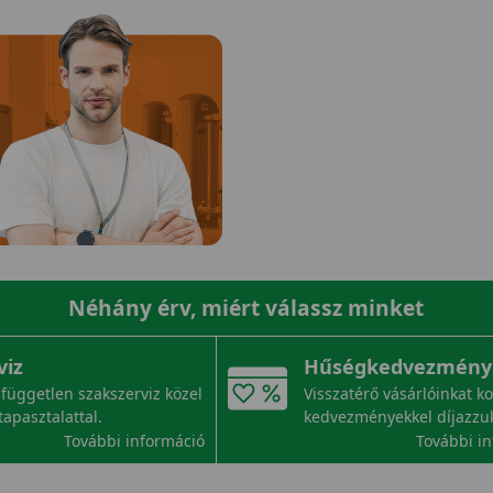
Néhány érv, miért válassz minket
viz
Hűségkedvezmény
független szakszerviz közel
Visszatérő vásárlóinkat k
tapasztalattal.
kedvezményekkel díjazzu
További információ
További i