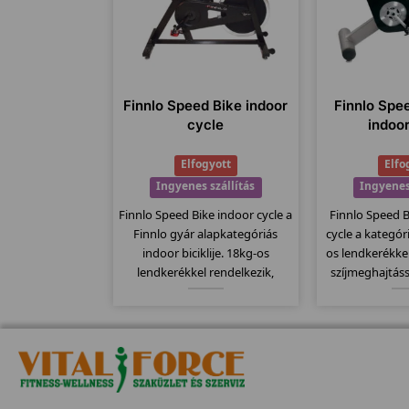
Finnlo Speed Bike indoor
Finnlo Spe
cycle
indoo
Elfogyott
Elfo
Ingyenes szállítás
Ingyenes
Finnlo Speed Bike indoor cycle a
Finnlo Speed 
Finnlo gyár alapkategóriás
cycle a kategór
indoor biciklije. 18kg-os
os lendkerékke
lendkerékkel rendelkezik,
szíjmeghajtáss
computere kompatibilis a
szerű filc 
mellkasi jeladó övekkel.
rendszerrel 
Kitűnően alkalmas erőltetett
kitartókn
biciklizésre, szabadon futó
lendkerékk
meghajtó rendszerét.
dönthet