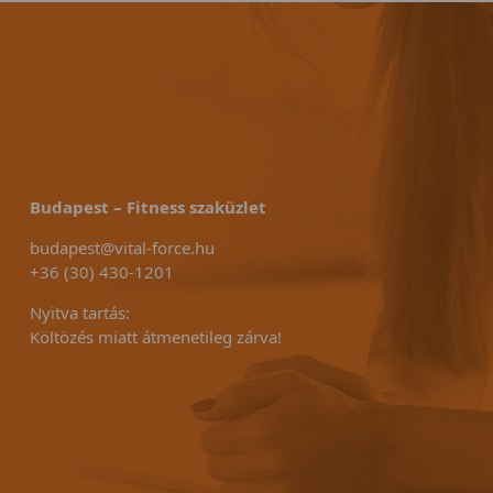
Budapest – Fitness szaküzlet
budapest@vital-force.hu
+36 (30) 430-1201
Nyitva tartás:
Költözés miatt átmenetileg zárva!