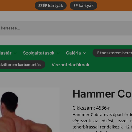
SZÉP kártyák
EP kártyák
ástár
Szolgáltatások
Galéria
Fitneszterem bere
Viszonteladóknak
dzőterem karbantartás
Hammer Co
Cikkszám:
4536-r
Hammer Cobra evezőpad érdek
végezzük az edzést, ezzel i
teherbírással rendelkezik, 12 