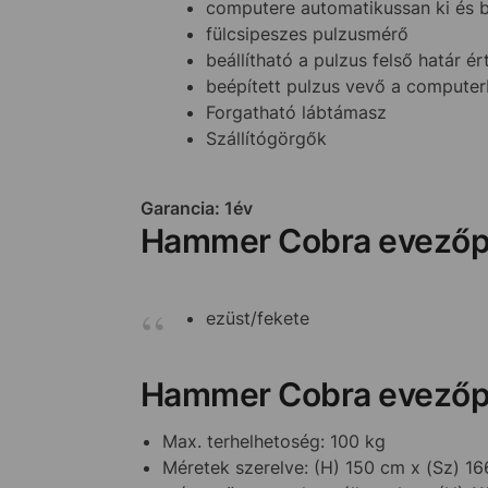
computere automatikussan ki és 
fülcsipeszes pulzusmérő
beállítható a pulzus felső határ ér
beépített pulzus vevő a computer
Forgatható lábtámasz
Szállítógörgők
Garancia: 1év
Hammer Cobra evezőpa
ezüst/fekete
Hammer Cobra evezőp
Max. terhelhetoség: 100 kg
Méretek szerelve: (H) 150 cm x (Sz) 1