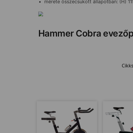
mérete összecsukott állapotban: (H) 1
Hammer Cobra evező
Cikk