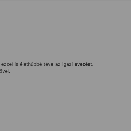
 ezzel is élethűbbé téve az igazi
evezés
t.
ővel.