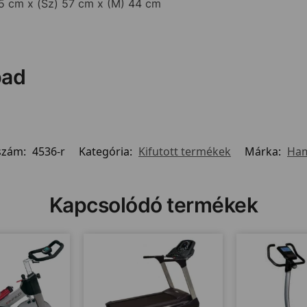
15 cm x (Sz) 57 cm x (M) 44 cm
pad
szám:
4536-r
Kategória:
Kifutott termékek
Márka:
Ha
Kapcsolódó termékek