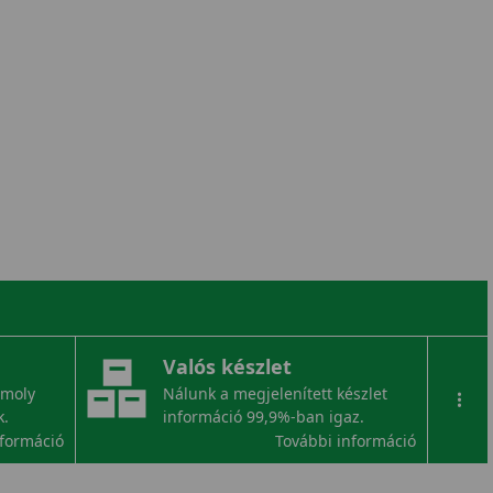
Valós készlet
omoly
Nálunk a megjelenített készlet
...
k.
információ 99,9%-ban igaz.
nformáció
További információ