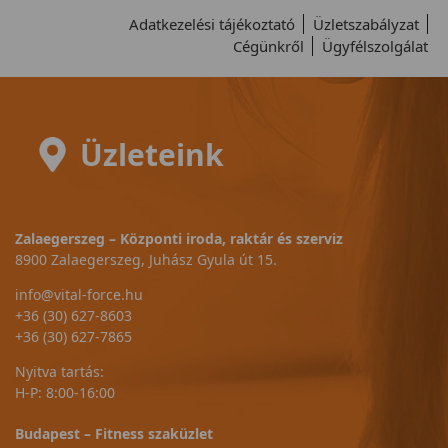
Adatkezelési tájékoztató
Üzletszabályzat
Cégünkről
Ügyfélszolgálat
Üzleteink
Zalaegerszeg – Központi iroda, raktár és szerviz
8900 Zalaegerszeg, Juhász Gyula út 15.
info@vital-force.hu
+36 (30) 627-8603
+36 (30) 627-7865
Nyitva tartás:
H-P: 8:00-16:00
Budapest – Fitness szaküzlet