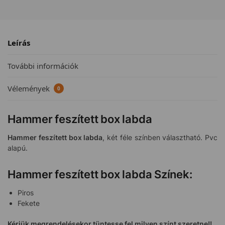
Leírás
További információk
Vélemények
0
Hammer feszített box labda
Hammer feszített box labda
, két féle színben választható. Pvc
alapú.
Hammer feszített box labda Színek:
Piros
Fekete
Kérjük megrendelésekor tüntesse fel milyen színt szeretne!!