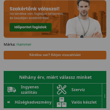
Márka:
Hammer
Kérdése van? Kérjen visszahívást
Néhány érv, miért válassz minket
Ingyenes
Szerviz
szállítás
...
Hűségkedvezmény
Valós készlet