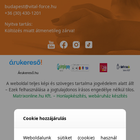
budapest@vital-force.hu
+36 (30) 430-1201
Nyitva tartás:
Költözés miatt átmenetileg zárva!
Árukereső.hu
A weboldal teljes képi és szöveges tartalma jogvédelem alatt áll!
– Ezek felhasználása a jogtulajdonos írásos engedélye nélkül tilos.
Matrixonline.hu Kft. – Honlapkészítés, webáruház készítés
Cookie hozzájárulás
Weboldalunk sütiket (cookie) használ