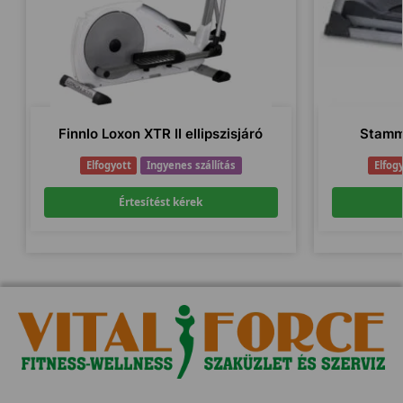
Finnlo Loxon XTR II ellipszisjáró
Stamm
Elfogyott
Ingyenes szállítás
Elfog
Értesítést kérek