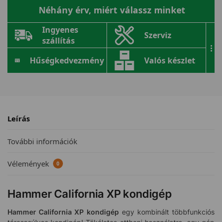
Néhány érv, miért válassz minket
Ingyenes
Szerviz
szállítás
...
Hűségkedvezmény
Valós készlet
Leírás
További információk
Vélemények
0
Hammer California XP kondigép
Hammer California XP kondigép
egy kombinált többfunkciós