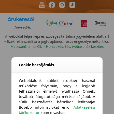
Árukereső.hu
A weboldal teljes képi és szöveges tartalma jogvédelem alatt áll!
– Ezek felhasználása a jogtulajdonos írásos engedélye nélkül tilos.
Matrixonline.hu Kft. – Honlapkészítés, webáruház készítés
Cookie hozzájárulás
Weboldalunk sütiket (cookie) használ
működése folyamán, hogy a legjobb
felhasználói élményt nyújthassa Önnek,
továbbá látogatottsága mérése céljából. A
sütik használatát bármikor letilthatja!
Bővebb információkat erről
Adatkezelési
tájékoztatónk
ban olvashat.