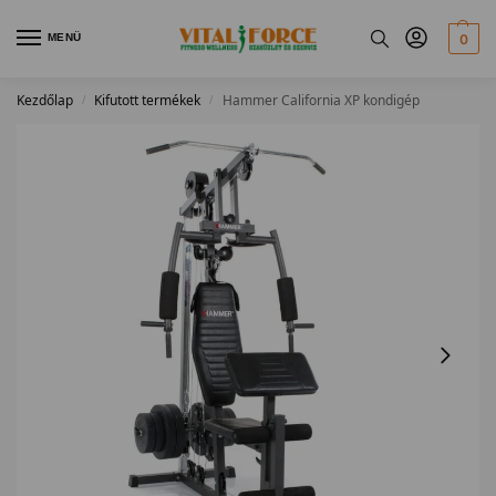
MENÜ
0
Kezdőlap
Kifutott termékek
Hammer California XP kondigép
/
/