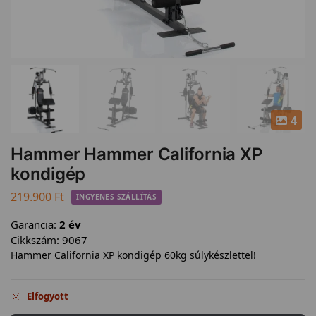
4
Hammer Hammer California XP
kondigép
219.900
Ft
INGYENES SZÁLLÍTÁS
Garancia:
2 év
Cikkszám:
9067
Hammer California XP kondigép 60kg súlykészlettel!
Elfogyott