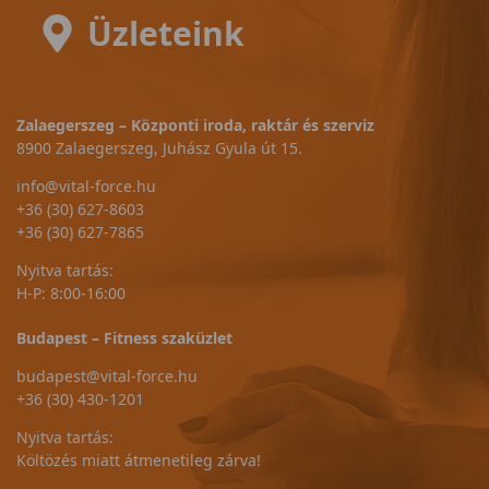
Üzleteink
Zalaegerszeg – Központi iroda, raktár és szerviz
8900 Zalaegerszeg, Juhász Gyula út 15.
info@vital-force.hu
+36 (30) 627-8603
+36 (30) 627-7865
Nyitva tartás:
H-P: 8:00-16:00
Budapest – Fitness szaküzlet
budapest@vital-force.hu
+36 (30) 430-1201
Nyitva tartás:
Költözés miatt átmenetileg zárva!