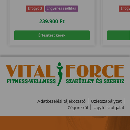
Elfogyott
Ingyenes szállítás
Elfog
239.900
Ft
Értesítést kérek
Adatkezelési tájékoztató
Üzletszabályzat
Cégünkről
Ügyfélszolgálat