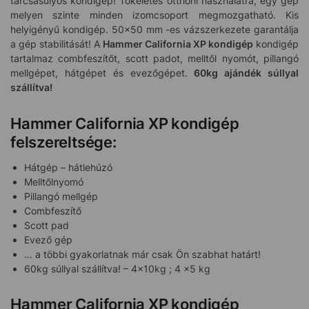
tárcsasúlyos kondigép! Tökéletes otthoni használatra, egy gép
melyen szinte minden izomcsoport megmozgatható. Kis
helyigényű kondigép. 50×50 mm -es vázszerkezete garantálja
a gép stabilitását! A
Hammer California XP kondigép
kondigép
tartalmaz combfeszítőt, scott padot, melltől nyomót, pillangó
mellgépet, hátgépet és evezőgépet.
60kg ajándék súllyal
szállítva!
Hammer California XP kondigép
felszereltsége:
Hátgép – hátlehúzó
Melltőlnyomó
Pillangó mellgép
Combfeszítő
Scott pad
Evező gép
… a többi gyakorlatnak már csak Ön szabhat határt!
60kg súllyal szállítva! – 4x10kg ; 4 x5 kg
Hammer California XP kondigép