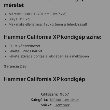
méretei:
Mérete: 189x111x201 cm (HxSZxM)
Súlya: 111 kg
Maximális ellenállása: 120kg (nem a teherbírása!)
Hammer California XP kondigép színe:
Ezüst vázszerkezet
Fekete – Piros kárpit
Fekete szívacs borítás a lábgépen és a mellgépen
Garancia 2 év!
Hammer California XP kondigép
Cikkszám:
9067
Kategória:
Kifutott termékek
Márka:
Hammer