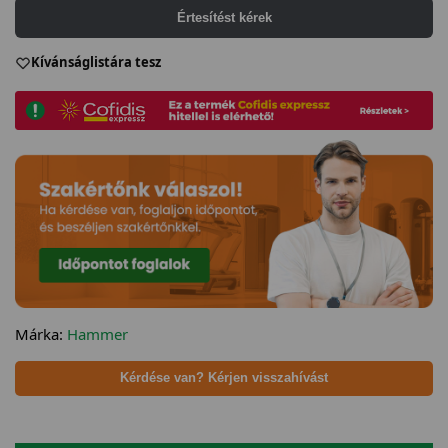
Értesítést kérek
Kívánságlistára tesz
Márka:
Hammer
Kérdése van? Kérjen visszahívást