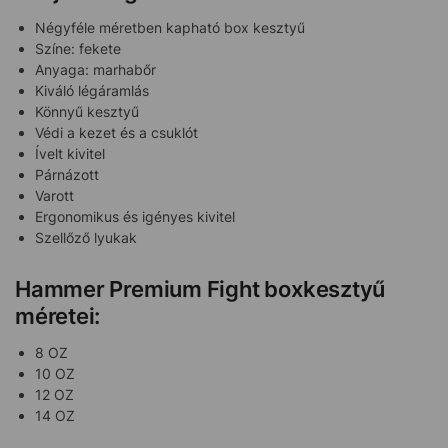
Négyféle méretben kapható box kesztyű
Színe: fekete
Anyaga: marhabőr
Kiváló légáramlás
Könnyű kesztyű
Védi a kezet és a csuklót
Ívelt kivitel
Párnázott
Varott
Ergonomikus és igényes kivitel
Szellőző lyukak
Hammer Premium Fight boxkesztyű
méretei:
8 OZ
10 OZ
12 OZ
14 OZ