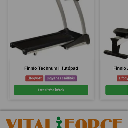
Finnlo Technum II futópad
Finnlo
Elfogyott
Ingyenes szállítás
Elfog
Értesítést kérek