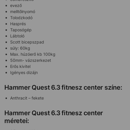
evező
melltőlnyomó
Tolodzkodó
Hasprés
Taposógép
Lábtoló
Scott bicepszpad
súly: 60kg
Max. húzóerő kb 100kg
50mm- vázszerkezet
Erős kivitel
Igényes dizájn
Hammer Quest 6.3 fitnesz center színe:
Anthracit – fekete
Hammer Quest 6.3 fitnesz center
méretei: