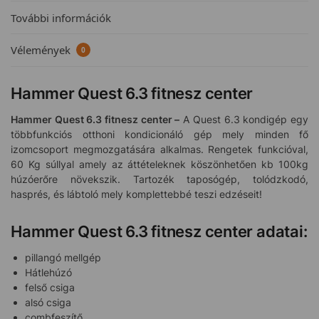
További információk
Vélemények
0
Hammer Quest 6.3 fitnesz center
Hammer Quest 6.3 fitnesz center –
A Quest 6.3 kondigép egy
többfunkciós otthoni kondicionáló gép mely minden fő
izomcsoport megmozgatására alkalmas. Rengetek funkcióval,
60 Kg súllyal amely az áttételeknek köszönhetően kb 100kg
húzóerőre növekszik. Tartozék taposógép, tolódzkodó,
hasprés, és lábtoló mely komplettebbé teszi edzéseit!
Hammer Quest 6.3 fitnesz center adatai:
pillangó mellgép
Hátlehúzó
felső csiga
alsó csiga
combfeszítő