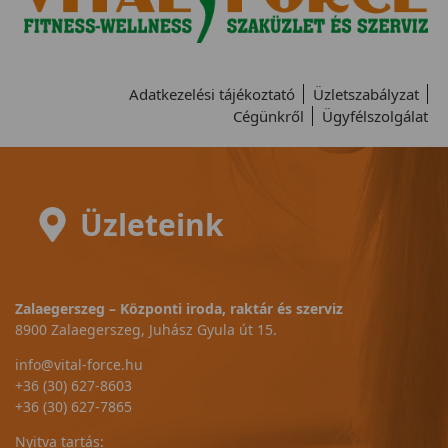
Adatkezelési tájékoztató
Üzletszabályzat
Cégünkről
Ügyfélszolgálat
Üzleteink
Zalaegerszeg – Központi iroda, raktár és szerviz
8900 Zalaegerszeg, Juhász Gyula út 15.
info@vital-force.hu
+36 (30) 627-8603
+36 (30) 627-7865
Nyitva tartás: