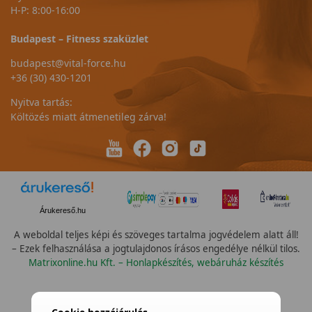
H-P: 8:00-16:00
Budapest – Fitness szaküzlet
budapest@vital-force.hu
+36 (30) 430-1201
Nyitva tartás:
Költözés miatt átmenetileg zárva!
Árukereső.hu
A weboldal teljes képi és szöveges tartalma jogvédelem alatt áll!
– Ezek felhasználása a jogtulajdonos írásos engedélye nélkül tilos.
Matrixonline.hu Kft. – Honlapkészítés, webáruház készítés