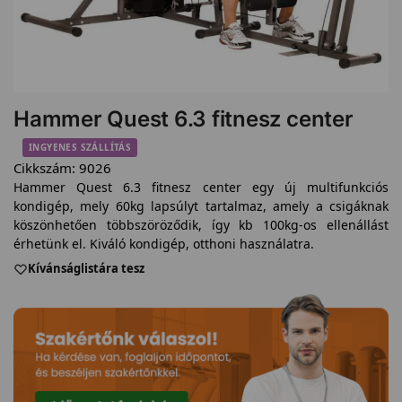
Hammer Quest 6.3 fitnesz center
INGYENES SZÁLLÍTÁS
Cikkszám:
9026
Hammer Quest 6.3 fitnesz center egy új multifunkciós
kondigép, mely 60kg lapsúlyt tartalmaz, amely a csigáknak
köszönhetően többszöröződik, így kb 100kg-os ellenállást
érhetünk el. Kiváló kondigép, otthoni használatra.
Kívánságlistára tesz