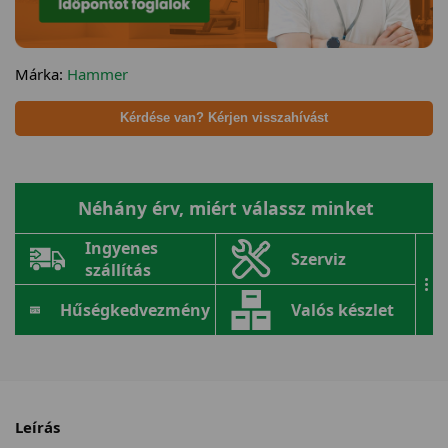
Márka:
Hammer
Kérdése van? Kérjen visszahívást
Néhány érv, miért válassz minket
Ingyenes
Szerviz
szállítás
...
Hűségkedvezmény
Valós készlet
Leírás