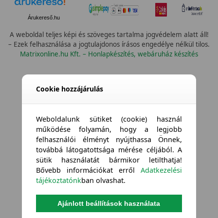
Árukereső.hu
A weboldal teljes képi és szöveges tartalma jogvédelem alatt áll!
– Ezek felhasználása a jogtulajdonos írásos engedélye nélkül tilos.
Matrixonline.hu Kft. – Honlapkészítés, webáruház készítés
Cookie hozzájárulás
Weboldalunk sütiket (cookie) használ
működése folyamán, hogy a legjobb
felhasználói élményt nyújthassa Önnek,
továbbá látogatottsága mérése céljából. A
sütik használatát bármikor letilthatja!
Bővebb információkat erről
Adatkezelési
tájékoztatónk
ban olvashat.
Ajánlott beállítások használata