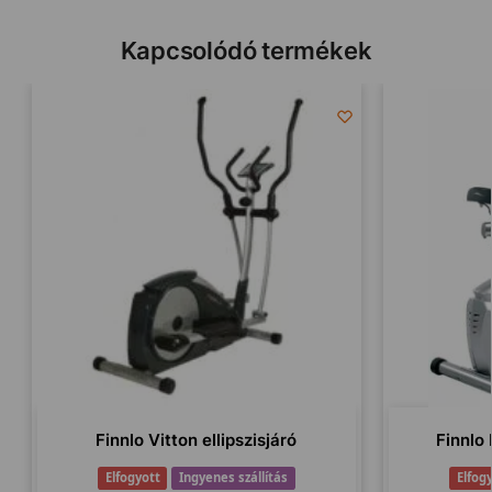
Kapcsolódó termékek
Finnlo Vitton ellipszisjáró
Finnlo
Elfogyott
Ingyenes szállítás
Elfog