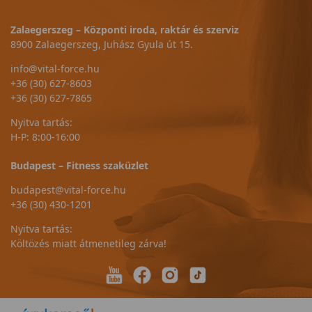
Zalaegerszeg – Központi iroda, raktár és szerviz
8900 Zalaegerszeg, Juhász Gyula út 15.
info@vital-force.hu
+36 (30) 627-8603
+36 (30) 627-7865
Nyitva tartás:
H-P: 8:00-16:00
Budapest – Fitness szaküzlet
budapest@vital-force.hu
+36 (30) 430-1201
Nyitva tartás:
Költözés miatt átmenetileg zárva!