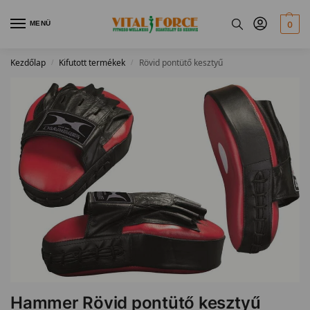
MENÜ
0
Kezdőlap
Kifutott termékek
Rövid pontütő kesztyű
/
/
Hammer Rövid pontütő kesztyű