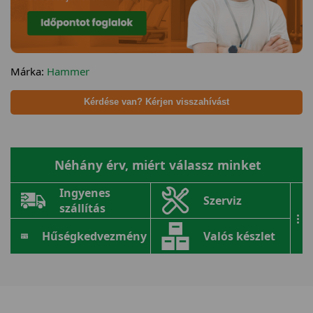
Márka:
Hammer
Kérdése van? Kérjen visszahívást
Néhány érv, miért válassz minket
Ingyenes
Szerviz
szállítás
...
Hűségkedvezmény
Valós készlet