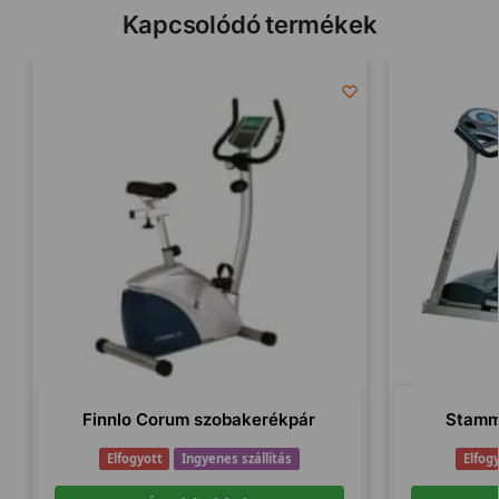
Kapcsolódó termékek
Finnlo Corum szobakerékpár
Stamm
Elfogyott
Ingyenes szállítás
Elfog