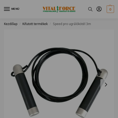
MENÜ
0
Kezdőlap
Kifutott termékek
Speed pro ugrálókötél 3m
/
/