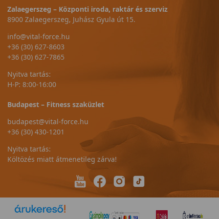
Zalaegerszeg – Központi iroda, raktár és szerviz
8900 Zalaegerszeg, Juhász Gyula út 15.
info@vital-force.hu
+36 (30) 627-8603
+36 (30) 627-7865
Nyitva tartás:
H-P: 8:00-16:00
Budapest – Fitness szaküzlet
budapest@vital-force.hu
+36 (30) 430-1201
Nyitva tartás:
Költözés miatt átmenetileg zárva!