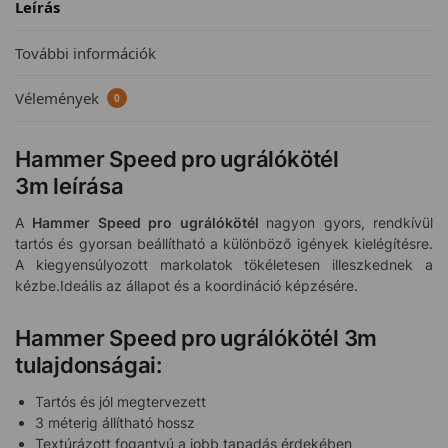
Leírás
További információk
Vélemények
0
Hammer Speed pro ugrálókötél
3m leírása
A
Hammer Speed pro ugrálókötél
nagyon gyors, rendkívül
tartós és gyorsan beállítható a különböző igények kielégítésre.
A kiegyensúlyozott markolatok tökéletesen illeszkednek a
kézbe.Ideális az állapot és a koordináció képzésére.
Hammer Speed pro ugrálókötél 3m
tulajdonságai:
Tartós és jól megtervezett
3 méterig állítható hossz
Textúrázott fogantyú a jobb tapadás érdekében