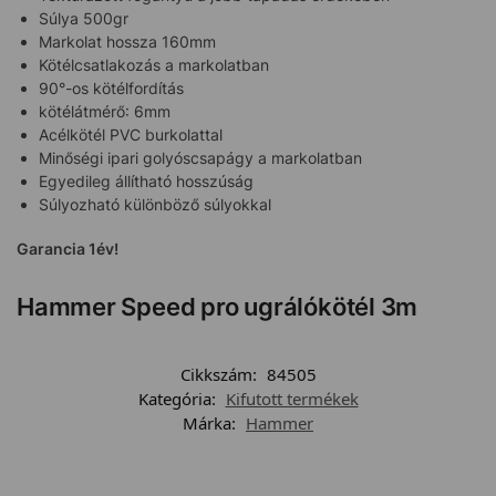
Súlya 500gr
Markolat hossza 160mm
Kötélcsatlakozás a markolatban
90°-os kötélfordítás
kötélátmérő: 6mm
Acélkötél PVC burkolattal
Minőségi ipari golyóscsapágy a markolatban
Egyedileg állítható hosszúság
Súlyozható különböző súlyokkal
Garancia 1év!
Hammer Speed pro ugrálókötél 3m
Cikkszám:
84505
Kategória:
Kifutott termékek
Márka:
Hammer