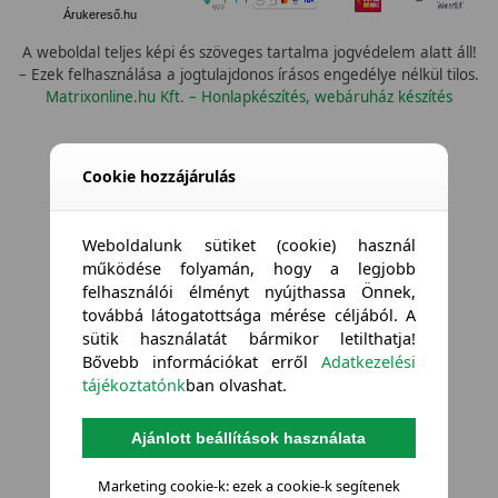
Árukereső.hu
A weboldal teljes képi és szöveges tartalma jogvédelem alatt áll!
– Ezek felhasználása a jogtulajdonos írásos engedélye nélkül tilos.
Matrixonline.hu Kft. – Honlapkészítés, webáruház készítés
Cookie hozzájárulás
Weboldalunk sütiket (cookie) használ
működése folyamán, hogy a legjobb
felhasználói élményt nyújthassa Önnek,
továbbá látogatottsága mérése céljából. A
sütik használatát bármikor letilthatja!
Bővebb információkat erről
Adatkezelési
tájékoztatónk
ban olvashat.
Ajánlott beállítások használata
Marketing cookie-k: ezek a cookie-k segítenek