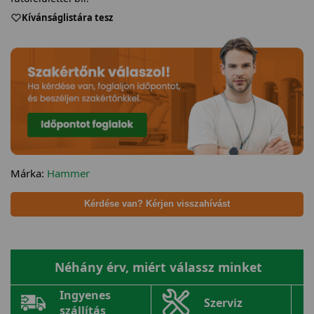
Kívánságlistára tesz
Márka:
Hammer
Kérdése van? Kérjen visszahívást
Néhány érv, miért válassz minket
Ingyenes
Szerviz
szállítás