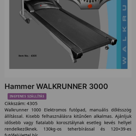
Hammer WALKRUNNER 3000
INGYENES SZÁLLÍTÁS
Cikkszám:
4305
Walkrunner 1000 Elektromos futópad, manuális dőlésszög
állítással. Kisebb felhasználásra kitűnően alkalmas. Ajánljuk
idősebb vagy fiatalabb korosztálynak esetleg kevés hellyel
rendelkezőknek. 130kg-os teherbírással és 120×39-es
futófelülettel bír.