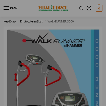
MENÜ
0
Kezdőlap
Kifutott termékek
WALKRUNNER 3000
/
/