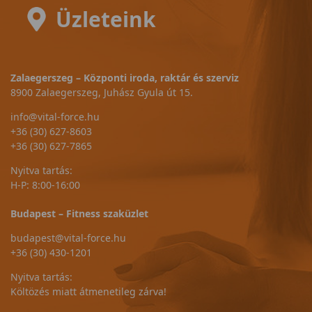
Üzleteink
Zalaegerszeg – Központi iroda, raktár és szerviz
8900 Zalaegerszeg, Juhász Gyula út 15.
info@vital-force.hu
+36 (30) 627-8603
+36 (30) 627-7865
Nyitva tartás:
H-P: 8:00-16:00
Budapest – Fitness szaküzlet
budapest@vital-force.hu
+36 (30) 430-1201
Nyitva tartás:
Költözés miatt átmenetileg zárva!