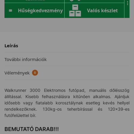
...
Hűségkedvezmény
Valós készlet
Leírás
További információk
Vélemények
0
Walkrunner 3000 Elektromos futópad, manuális dőlésszög
állítással. Kisebb felhasználásra kitűnően alkalmas. Ajánljuk
idősebb vagy fiatalabb korosztálynak esetleg kevés hellyel
rendelkezőknek. 130kg-os teherbírással és 120×39-es
futófelülettel bír.
BEMUTATÓ DARAB!!!