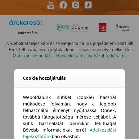
Árukereső.hu
A weboldal teljes képi és szöveges tartalma jogvédelem alatt áll!
– Ezek felhasználása a jogtulajdonos írásos engedélye nélkül tilos.
Matrixonline.hu Kft. – Honlapkészítés, webáruház készítés
Cookie hozzájárulás
Weboldalunk sütiket (cookie) használ
működése folyamán, hogy a legjobb
felhasználói élményt nyújthassa Önnek,
továbbá látogatottsága mérése céljából. A
sütik használatát bármikor letilthatja!
Bővebb információkat erről
Adatkezelési
tájékoztatónk
ban olvashat.