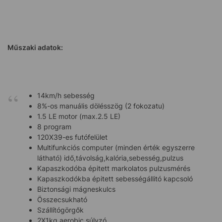
Műszaki adatok:
14km/h sebesség
8%-os manuális dölésszög (2 fokozatu)
1.5 LE motor (max.2.5 LE)
8 program
120X39-es futófelület
Multifunkciós computer (minden érték egyszerre
látható) idő,távolság,kalória,sebesség,pulzus
Kapaszkodóba épitett markolatos pulzusmérés
Kapaszkodókba épitett sebességállitó kapcsoló
Biztonsági mágneskulcs
Összecsukható
Szállítógörgők
2X1kg aerobic súlyzó