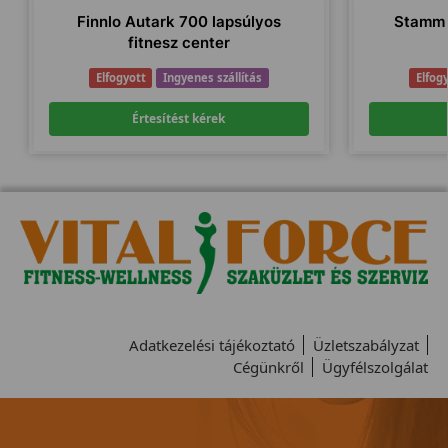
Finnlo Autark 700 lapsúlyos
Stamm 
fitnesz center
Elfogyott
Ingyenes szállítás
Elfog
Értesítést kérek
Adatkezelési tájékoztató
Üzletszabályzat
Cégünkről
Ügyfélszolgálat