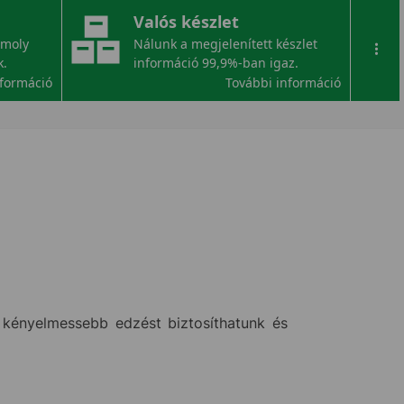
Valós készlet
omoly
Nálunk a megjelenített készlet
...
k.
információ 99,9%-ban igaz.
nformáció
További információ
 kényelmessebb edzést biztosíthatunk és