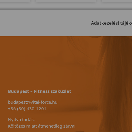
dkerékkel 32
felülettel rendelkezik, melyet
teherbírású s
attal és 25-400
egy nagy motor dolgoztat meg,
már jól megs
llíthatósággal
150kg-os teherbírással bír.
minőség köszön
ák el.
Adatkezelési tájék
a bicikl
Budapest – Fitness szaküzlet
budapest@vital-force.hu
+36 (30) 430-1201
Nyitva tartás:
Költözés miatt átmenetileg zárva!