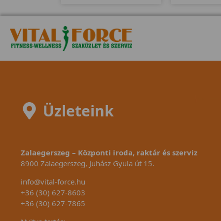
erősségi fokozattal és 25-400
20Kg-os len
wattig való állíthatósággal
erősségi fokoz
látták el. Markolat és
wattig való á
fülcsipeszes pulzusmérővel.
látt
Üzleteink
Zalaegerszeg – Központi iroda, raktár és szerviz
8900 Zalaegerszeg, Juhász Gyula út 15.
info@vital-force.hu
+36 (30) 627-8603
+36 (30) 627-7865