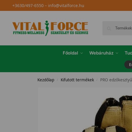
+3630/497-6550
–
info@vitalforce.hu
Főoldal
Webáruház
Tud
E
Kezdőlap
Kifutott termékek
PRO edzőkesztyű
/
/