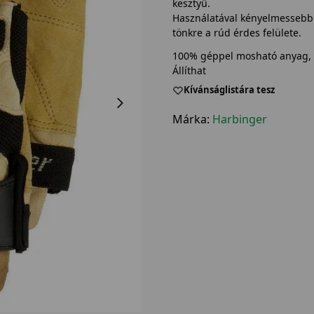
kesztyű.
Használatával kényelmessebb 
tönkre a rúd érdes felülete.
100% géppel mosható anyag, s
Állíthat
Kívánságlistára tesz
Márka:
Harbinger