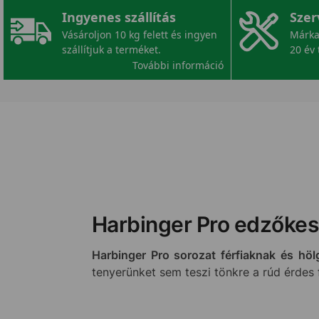
Ingyenes szállítás
Szer
Vásároljon 10 kg felett és ingyen
Márka
szállítjuk a terméket.
20 év 
További információ
Harbinger Pro edzőkes
Harbinger Pro sorozat férfiaknak és hö
tenyerünket sem teszi tönkre a rúd érdes f