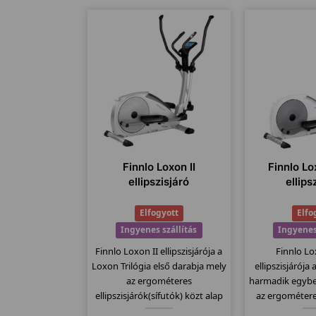
Finnlo Loxon II
Finnlo Lo
ellipszisjáró
ellips
Elfogyott
Elfo
Ingyenes szállítás
Ingyenes
Finnlo Loxon II ellipszisjárója a
Finnlo Lo
Loxon Trilógia első darabja mely
ellipszisjárója
az ergométeres
harmadik egybe
ellipszisjárók(sífutók) közt alap
az ergométeres
modell. 20Kg-os lendkerékkel 32
(sífutók)közt