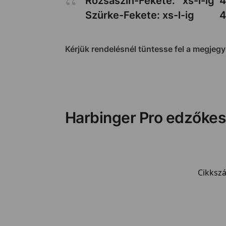
Rózsaszín-Fekete: xs-l-ig
4
Szürke-Fekete: xs-l-ig
4
Kérjük rendelésnél tüntesse fel a megjeg
Harbinger Pro edzőkes
Cikksz