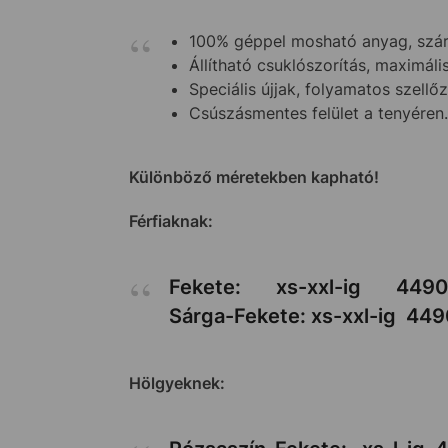
100% géppel mosható anyag, szár
Állítható csuklószorítás, maximáli
Speciális újjak, folyamatos szellő
Csúszásmentes felület a tenyéren.
Különböző méretekben kapható!
Férfiaknak:
Fekete: xs-xxl-ig
4490
Sárga-Fekete: xs-xxl-ig
449
Hölgyeknek: