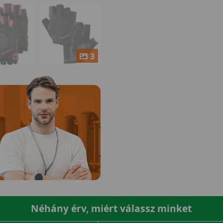
3
Néhány érv, miért válassz minket