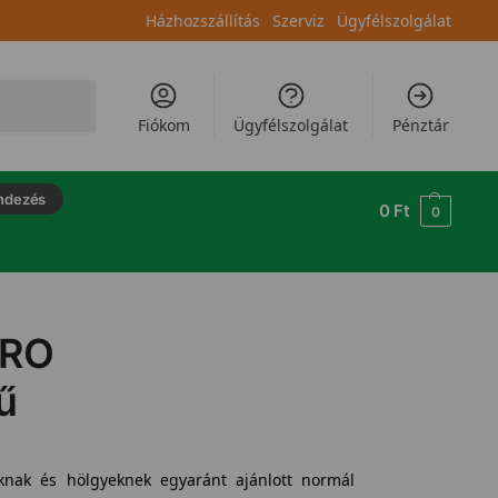
Házhozszállítás
Szerviz
Ügyfélszolgálat
Keresés
Fiókom
Ügyfélszolgálat
Pénztár
ndezés
0
Ft
0
PRO
ű
aknak és hölgyeknek egyaránt ajánlott normál