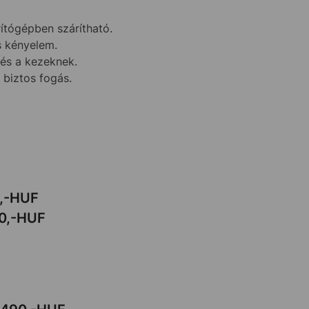
ítógépben szárítható.
s kényelem.
zés a kezeknek.
 biztos fogás.
,-HUF
0
,
-HUF