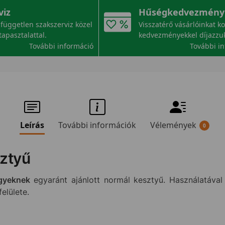
viz
Hűségkedvezmény
független szakszerviz közel
Visszatérő vásárlóinkat k
tapasztalattal.
kedvezményekkel díjazzu
További információ
További i
Leírás
További információk
Vélemények
0
ztyű
lgyeknek
egyaránt ajánlott normál kesztyű. Használatával
elülete.