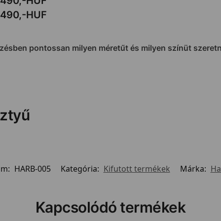
490
,
-HUF
490,-HUF
yzésben pontossan milyen méretűt és milyen színüt szeretn
ztyű
ám:
HARB-005
Kategória:
Kifutott termékek
Márka:
Ha
Kapcsolódó termékek