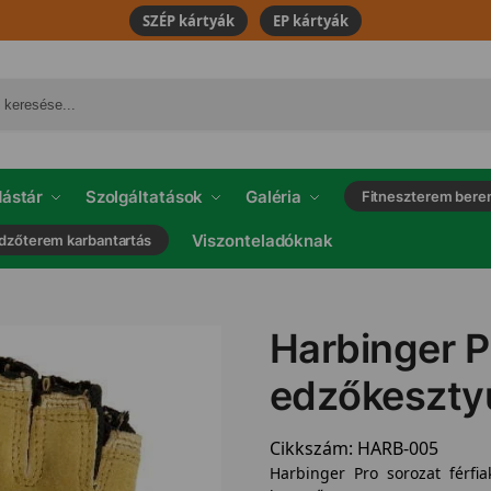
SZÉP kártyák
EP kártyák
ástár
Szolgáltatások
Galéria
Fitneszterem bere
Viszonteladóknak
dzőterem karbantartás
Harbinger 
edzőkeszty
Cikkszám:
HARB-005
Harbinger Pro sorozat férfi