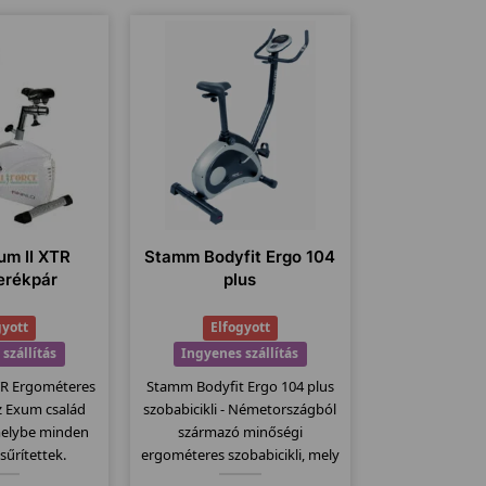
um II XTR
Stamm Bodyfit Ergo 104
erékpár
plus
gyott
Elfogyott
szállítás
Ingyenes szállítás
TR Ergométeres
Stamm Bodyfit Ergo 104 plus
az Exum család
szobabicikli - Németországból
melybe minden
származó minőségi
sűrítettek.
ergométeres szobabicikli, mely
ezelhető nagy
már 2 év garanciával kapható.