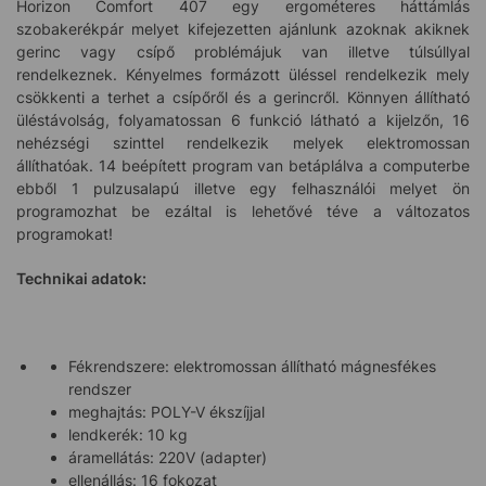
Horizon Comfort 407 egy ergométeres háttámlás
szobakerékpár melyet kifejezetten ajánlunk azoknak akiknek
gerinc vagy csípő problémájuk van illetve túlsúllyal
rendelkeznek. Kényelmes formázott üléssel rendelkezik mely
csökkenti a terhet a csípőről és a gerincről. Könnyen állítható
üléstávolság, folyamatossan 6 funkció látható a kijelzőn, 16
nehézségi szinttel rendelkezik melyek elektromossan
állíthatóak. 14 beépített program van betáplálva a computerbe
ebből 1 pulzusalapú illetve egy felhasználói melyet ön
programozhat be ezáltal is lehetővé téve a változatos
programokat!
Technikai adatok:
Fékrendszere: elektromossan állítható mágnesfékes
rendszer
meghajtás: POLY-V ékszíjjal
lendkerék: 10 kg
áramellátás: 220V (adapter)
ellenállás: 16 fokozat