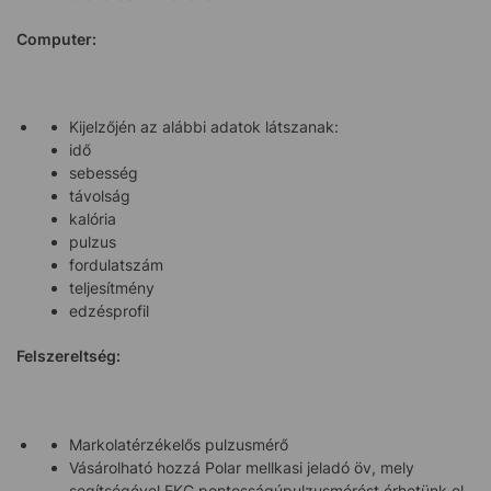
Computer:
Kijelzőjén az alábbi adatok látszanak:
idő
sebesség
távolság
kalória
pulzus
fordulatszám
teljesítmény
edzésprofil
Felszereltség:
Markolatérzékelős pulzusmérő
Vásárolható hozzá Polar mellkasi jeladó öv, mely
segítségével EKG pontosságúpulzusmérést érhetünk el