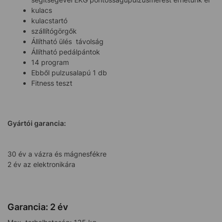
kulacs
kulacstartó
szállítógörgők
Állítható ülés távolság
Állítható pedálpántok
14 program
Ebből pulzusalapú 1 db
Fitness teszt
Gyártói garancia:
30 év a vázra és mágnesfékre
2 év az elektronikára
Garancia: 2 év