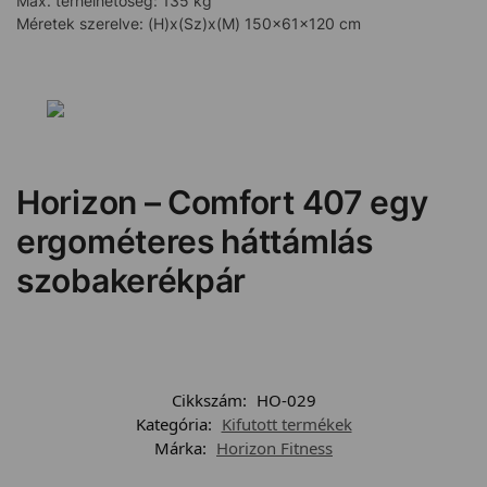
Max. terhelhetoség: 135 kg
Méretek szerelve: (H)x(Sz)x(M) 150x61x120 cm
Horizon – Comfort 407 egy
ergométeres háttámlás
szobakerékpár
Cikkszám:
HO-029
Kategória:
Kifutott termékek
Márka:
Horizon Fitness