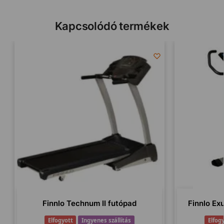
Kapcsolódó termékek
Finnlo Technum II futópad
Finnlo Ex
Elfogyott
Ingyenes szállítás
Elfog