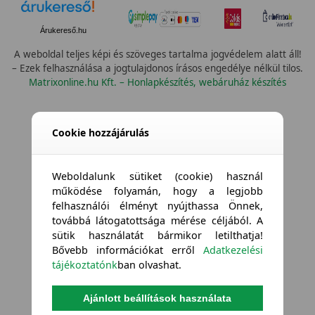
Árukereső.hu
A weboldal teljes képi és szöveges tartalma jogvédelem alatt áll!
– Ezek felhasználása a jogtulajdonos írásos engedélye nélkül tilos.
Matrixonline.hu Kft. – Honlapkészítés, webáruház készítés
Cookie hozzájárulás
Weboldalunk sütiket (cookie) használ
működése folyamán, hogy a legjobb
felhasználói élményt nyújthassa Önnek,
továbbá látogatottsága mérése céljából. A
sütik használatát bármikor letilthatja!
Bővebb információkat erről
Adatkezelési
tájékoztatónk
ban olvashat.
Ajánlott beállítások használata