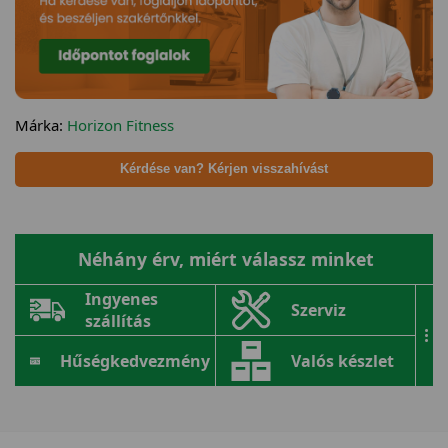
Márka:
Horizon Fitness
Kérdése van? Kérjen visszahívást
Néhány érv, miért válassz minket
Ingyenes
Szerviz
szállítás
...
Hűségkedvezmény
Valós készlet