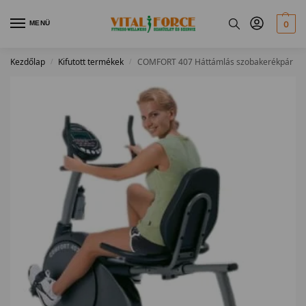
MENÜ
0
Kezdőlap
Kifutott termékek
COMFORT 407 Háttámlás szobakerékpár
/
/