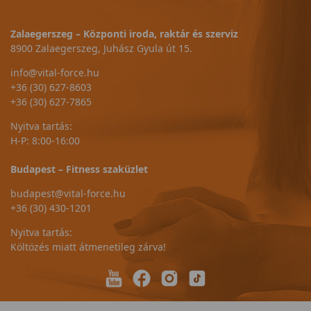
Zalaegerszeg – Központi iroda, raktár és szerviz
8900 Zalaegerszeg, Juhász Gyula út 15.
info@vital-force.hu
+36 (30) 627-8603
+36 (30) 627-7865
Nyitva tartás:
H-P: 8:00-16:00
Budapest – Fitness szaküzlet
budapest@vital-force.hu
+36 (30) 430-1201
Nyitva tartás:
Költözés miatt átmenetileg zárva!