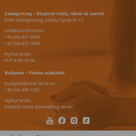
Zalaegerszeg – Központi iroda, raktár és szerviz
8900 Zalaegerszeg, Juhász Gyula út 15.
info@vital-force.hu
+36 (30) 627-8603
+36 (30) 627-7865
Nyitva tartás:
H-P: 8:00-16:00
Budapest – Fitness szaküzlet
budapest@vital-force.hu
+36 (30) 430-1201
Nyitva tartás:
Költözés miatt átmenetileg zárva!