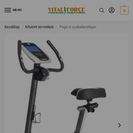
MENÜ
0
Kezdőlap
Kifutott termékek
Pago 4 szobakerékpár
/
/