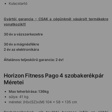
Kulacstartó
Gyártói garancia – CSAK a cégünknél vásárolt termékekre
vonatkozik!!!
30 év a vázszerkezetre
30 év a mágnésfékre
2 év az elektronikára
Általános teljeskörű garancia: 2 év!
Horizon Fitness Pago 4 szobakerékpár
Méretei
Max teherbírása: 136kg
súlya: 41 kg
méretei: (H)x(SZ)x(M) 104 x 58 x 135 cm