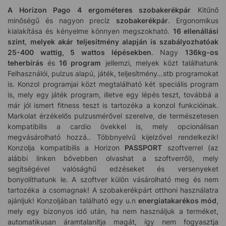
A Horizon Pago 4 ergométeres szobakerékpár
Kitűnő
minőségű és nagyon precíz
szobakerékpár
. Ergonomikus
kialakítása és kényelme könnyen megszokható.
16 ellenállási
szint
,
melyek akár teljesítmény alapján is szabályozhatóak
25-400 wattig, 5 wattos lépésekben
. Nagy
136kg-os
teherbírás
és
16 program
jellemzi, melyek közt találhatunk
Felhasználói, pulzus alapú, játék, teljesítmény…stb programokat
is. Konzol programjai közt megtalálható két speciális program
is, mely egy játék program, illetve egy lépés teszt, továbbá a
már jól ismert fitness teszt is tartozéka a konzol funkcióinak.
Markolat érzékelős pulzusmérővel szerelve, de természetesen
kompatibilis a cardio övekkel is, mely opcionálisan
megvásárolható hozzá.. Többnyelvű kijelzővel rendelkezik!
Konzolja kompatibilis a Horizon
PASSPORT
szoftverrel (az
alábbi linken bővebben olvashat a szoftverről), mely
segítségével valósághű edzéseket és versenyeket
bonyolíthatunk le. A szoftver külön vásárolható meg és nem
tartozéka a csomagnak! A szobakerékpárt otthoni használatra
ajánljuk! Konzoljában található egy u.n
energiatakarékos mód
,
mely egy bizonyos idő után, ha nem használjuk a terméket,
automatikusan áramtalanítja magát, így nem fogyasztja