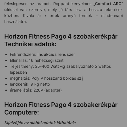
feleslegesen az áramot. Roppant kényelmes „
Comfort ARC
”
ülés
sel van szerelve, mely jó társ lesz a hosszú tekerések
közben. Kiváló ár / érték arányú termék – mindennapi
használatra.
Horizon Fitness Pago 4 szobakerékpár
Technikai adatok:
Fékrendszere:
Indukciós rendszer
Ellenállás: 16 nehézségi szint
Teljesítmény: 25-400 Watt -ig szabályozható 5 wattos
lépésben
meghajtás: Poly V hosszanti bordás szíj
lendkerék: 9 kg netto
áramellátás: 220V (adapter)
Horizon Fitness Pago 4 szobakerékpár
Computere:
Kijelzőjén az alábbi adatok láthatóak: