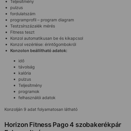
Teljesítmény
pulzus
fordulatszám
programprofil – program diagram
Testzsírszázalék mérés
Fitness teszt
Konzol automatikusan be és kikapcsol
Konzol vezérlése: érintőgombokról
Konzolon beállítható adatok:
idő
távolság
kalória
pulzus
Teljesítmény
programok
felhasználói adatok
Konzolján 9 adat folyamatosan látható
Horizon Fitness Pago 4 szobakerékpár