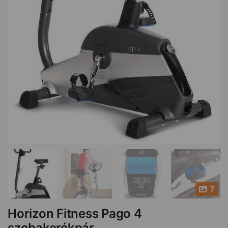
7
Horizon Fitness Pago 4
szobakerékpár