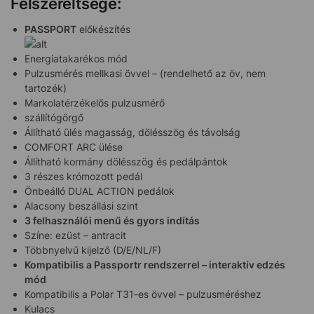
Felszereltsége:
PASSPORT
előkészítés
Energiatakarékos mód
Pulzusmérés mellkasi övvel – (rendelhető az öv, nem
tartozék)
Markolatérzékelős pulzusmérő
szállítógörgő
Állítható ülés magasság, dölésszög és távolság
COMFORT ARC ülése
Állítható kormány dölésszög és pedálpántok
3 részes krómozott pedál
Önbeálló DUAL ACTION pedálok
Alacsony beszállási szint
3 felhasználói menű és gyors indítás
Színe: ezüst – antracit
Többnyelvű kijelző (D/E/NL/F)
Kompatibilis a Passportr rendszerrel – interaktív edzés
mód
Kompatibilis a Polar T31-es övvel – pulzusméréshez
Kulacs