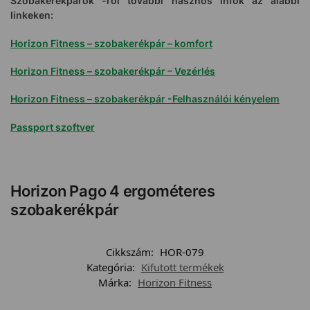
Szobakerékpárok -ról további hasznos infók az alábbi
linkeken:
Horizon Fitness – szobakerékpár – komfort
Horizon Fitness – szobakerékpár – Vezérlés
Horizon Fitness – szobakerékpár -Felhasználói kényelem
Passport szoftver
Horizon Pago 4 ergométeres
szobakerékpár
Cikkszám:
HOR-079
Kategória:
Kifutott termékek
Márka:
Horizon Fitness