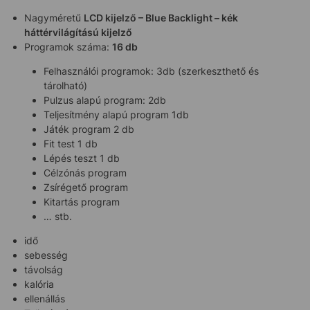
Nagyméretű
LCD kijelző – Blue Backlight – kék
háttérvilágítású kijelző
Programok száma:
16 db
Felhasználói programok: 3db (szerkeszthető és
tárolható)
Pulzus alapú program: 2db
Teljesítmény alapú program 1db
Játék program 2 db
Fit test 1 db
Lépés teszt 1 db
Célzónás program
Zsírégető program
Kitartás program
… stb.
idő
sebesség
távolság
kalória
ellenállás