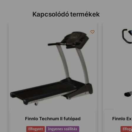
Kapcsolódó termékek
Finnlo Technum II futópad
Finnlo E
Elfogyott
Ingyenes szállítás
Elfog