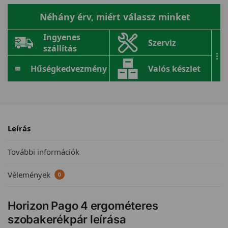
Néhány érv, miért válassz minket
Ingyenes
Szerviz
szállítás
...
Hűségkedvezmény
Valós készlet
Leírás
További információk
Vélemények
0
Horizon Pago 4 ergométeres
szobakerékpár leírása