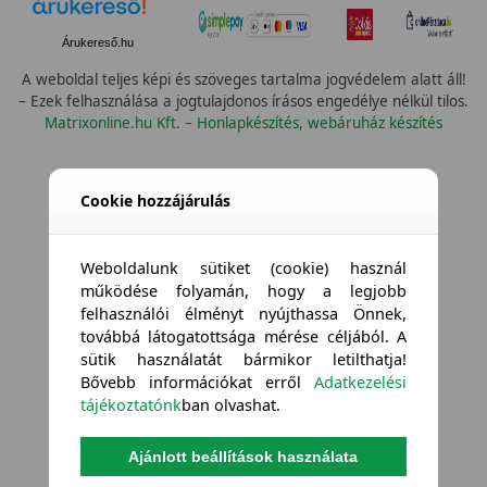
Árukereső.hu
A weboldal teljes képi és szöveges tartalma jogvédelem alatt áll!
– Ezek felhasználása a jogtulajdonos írásos engedélye nélkül tilos.
Matrixonline.hu Kft. – Honlapkészítés, webáruház készítés
Cookie hozzájárulás
Weboldalunk sütiket (cookie) használ
működése folyamán, hogy a legjobb
felhasználói élményt nyújthassa Önnek,
továbbá látogatottsága mérése céljából. A
sütik használatát bármikor letilthatja!
Bővebb információkat erről
Adatkezelési
tájékoztatónk
ban olvashat.
Ajánlott beállítások használata