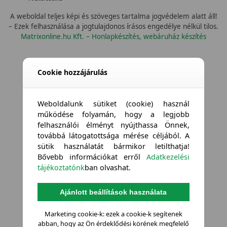
A weboldal teljes képi és szöveges tartalma jogvédelem alatt áll!
– Ezek felhasználása a jogtulajdonos írásos engedélye nélkül tilos.
Matrixonline.hu Kft. – Honlapkészítés, webáruház készítés
Cookie hozzájárulás
Weboldalunk sütiket (cookie) használ
működése folyamán, hogy a legjobb
felhasználói élményt nyújthassa Önnek,
továbbá látogatottsága mérése céljából. A
sütik használatát bármikor letilthatja!
Bővebb információkat erről
Adatkezelési
tájékoztatónk
ban olvashat.
Ajánlott beállítások használata
Marketing cookie-k: ezek a cookie-k segítenek
abban, hogy az Ön érdeklődési körének megfelelő