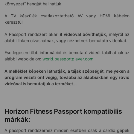
környezet” hangját hallhatjuk.
A TV készülék csatlakoztatható AV vagy HDMI kábelen
keresztül.
A Passport rendszert akár
8 videóval bővíthetjük,
melyről az
alábbi linken olvashatnak, vagy nézhetnek bemutató videókat.
Esetlegesen több információt és bemutató videót találhatnak az
alábbi weboldalon:
world.passportplayer.com
A melléklet képeken láthatják, a tájak szépségét, melyeken a
program vezeti önt végig, továbbá az alábbiakban egy rövid
videóval is bemutatjuk a terméket….
Horizon Fitness Passport kompatibilis
márkák:
A passport rendszerhez minden esetben csak a cardio gépek