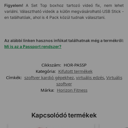
Figyelem!
A Set Top boxhoz tartozó videó fix, nem lehet
variálni. Választható videók a külön megvásárolható USB Stick -
en találhatóak, ahol is 4 Pack közül tudnak választani.
Az alábbi linken hasznos infókat találhatnak még a termékről:
Mi is az a Passport rendszer?
Cikkszám:
HOR-PASSP
Kategória:
Kifutott termékek
Címkék:
szoftver kardió gépekhez
,
virtuális edzés
,
Virtuális
szoftver
Márka:
Horizon Fitness
Kapcsolódó termékek