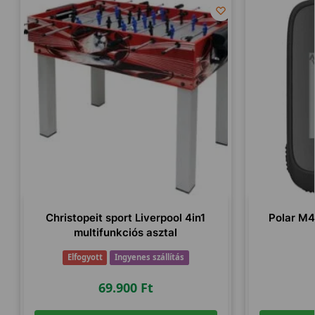
Christopeit sport Liverpool 4in1
Polar M
multifunkciós asztal
Elfogyott
Ingyenes szállítás
69.900
Ft