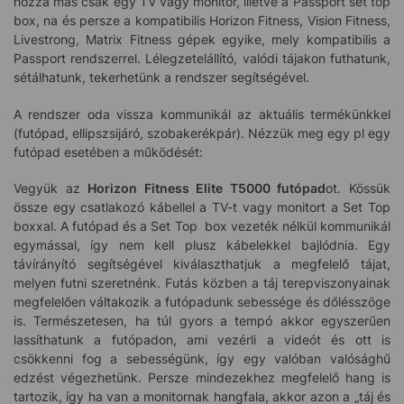
hozzá más csak egy TV vagy monitor, illetve a Passport set top
box, na és persze a kompatibilis Horizon Fitness, Vision Fitness,
Livestrong, Matrix Fitness gépek egyike, mely kompatibilis a
Passport rendszerrel. Lélegzetelállító, valódi tájakon futhatunk,
sétálhatunk, tekerhetünk a rendszer segítségével.
A rendszer oda vissza kommunikál az aktuális termékünkkel
(futópad, ellipszsijáró, szobakerékpár). Nézzük meg egy pl egy
futópad esetében a működését:
Vegyük az
Horizon Fitness Elite T5000 futópad
ot. Kössük
össze egy csatlakozó kábellel a TV-t vagy monitort a Set Top
boxxal. A futópad és a Set Top box vezeték nélkül kommunikál
egymással, így nem kell plusz kábelekkel bajlódnia. Egy
távírányító segítségével kiválaszthatjuk a megfelelő tájat,
melyen futni szeretnénk. Futás közben a táj terepviszonyainak
megfelelően váltakozik a futópadunk sebessége és dőlésszöge
is. Természetesen, ha túl gyors a tempó akkor egyszerűen
lassíthatunk a futópadon, ami vezérli a videót és ott is
csökkenni fog a sebességünk, így egy valóban valósághű
edzést végezhetünk. Persze mindezekhez megfelelő hang is
tartozik, így ha van a monitornak hangfala, akkor azon a „táj és