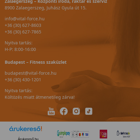
Zalaegerszeg – Központi iroda, raktár és szerviz
8900 Zalaegerszeg, Juhász Gyula út 15.
info@vital-force.hu
+36 (30) 627-8603
+36 (30) 627-7865
Nyitva tartás:
H-P: 8:00-16:00
Budapest – Fitness szaküzlet
budapest@vital-force.hu
+36 (30) 430-1201
Nyitva tartás:
Költözés miatt átmenetileg zárva!
Árukereső.hu