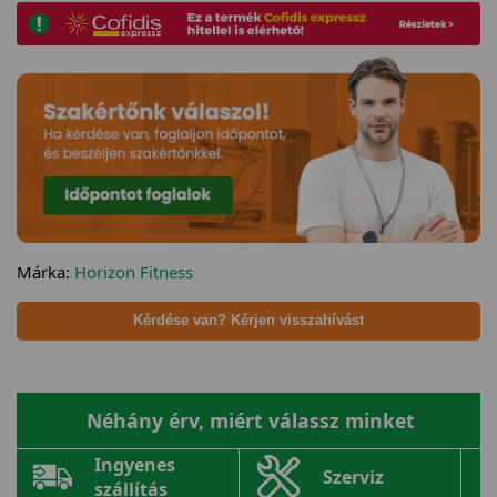
Márka:
Horizon Fitness
Kérdése van? Kérjen visszahívást
Néhány érv, miért válassz minket
Ingyenes
Szerviz
szállítás