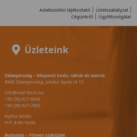
Adatkezelési tájékoztató
Üzletszabályzat
Cégünkről
Ügyfélszolgálat
Üzleteink
Zalaegerszeg – Központi iroda, raktár és szerviz
8900 Zalaegerszeg, Juhász Gyula út 15.
info@vital-force.hu
+36 (30) 627-8603
+36 (30) 627-7865
Nyitva tartás:
H-P: 8:00-16:00
Budapest – Fitness szaküzlet