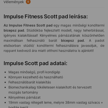
Vélemények
0
Impulse Fitness Scott pad
leírása:
Az Impulse Fitness Scott pad
egy
magas minőségi konditermi
bicepsz pad
. Stúdiókba fejlesztett modell, nagy teherbírással,
igényes kialakítással! Kényelmes párnázatának köszönhetően
maximálisan felhasználó barát
bicepsz pad
. A padot
elsősorban stúdió/ konditermi felhasználásra javasoljuk, de
roppant kedvező ára miatt otthoni használatra is ajánlott!
Impulse Scott pad adatai:
Magas minőségű, profi kondigép
Könnyen kezelhető és használható
Felhasználóbarát kialakítás
Biomechanikailag tökéletesen kialakított és tervezett
mozgás tartomány
Kényelmes párnázat
19mm vastag rétegelt leme, melyre 38mm vastag szívacs +
borítás kerül