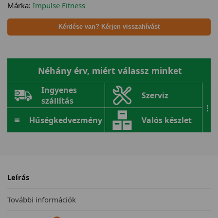
Márka:
Impulse Fitness
Kérdése van? Kérjen visszahívást
Néhány érv, miért válassz minket
Ingyenes
Szerviz
szállítás
...
Hűségkedvezmény
Valós készlet
Leírás
További információk