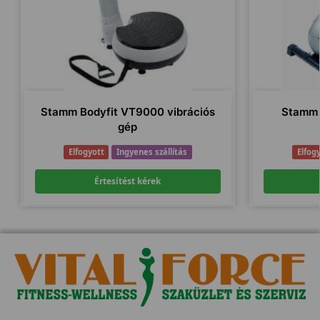
Stamm Bodyfit VT9000 vibrációs
Stamm 
gép
Elfogyott
Ingyenes szállítás
Elfog
Értesítést kérek