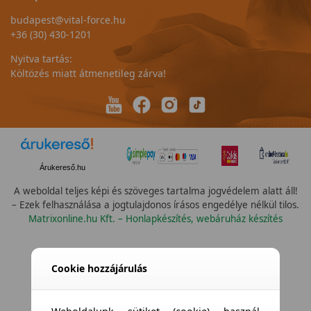
budapest@vital-force.hu
+36 (30) 430-1201
Nyitva tartás:
Költözés miatt átmenetileg zárva!
Árukereső.hu
A weboldal teljes képi és szöveges tartalma jogvédelem alatt áll!
– Ezek felhasználása a jogtulajdonos írásos engedélye nélkül tilos.
Matrixonline.hu Kft. – Honlapkészítés, webáruház készítés
Cookie hozzájárulás