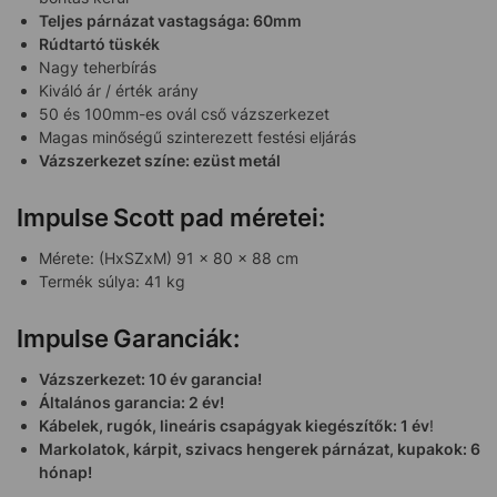
Teljes párnázat vastagsága: 60mm
Rúdtartó tüskék
Nagy teherbírás
Kiváló ár / érték arány
50 és 100mm-es ovál cső vázszerkezet
Magas minőségű szinterezett festési eljárás
Vázszerkezet színe: ezüst metál
Impulse Scott pad méretei:
Mérete: (HxSZxM) 91 x 80 x 88 cm
Termék súlya: 41 kg
Impulse Garanciák:
Vázszerkezet: 10 év garancia!
Általános garancia: 2 év!
Kábelek, rugók, lineáris csapágyak kiegészítők: 1 év
!
Markolatok, kárpit, szivacs hengerek párnázat, kupakok: 6
hónap!