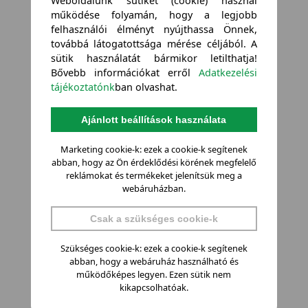
Weboldalunk sütiket (cookie) használ
működése folyamán, hogy a legjobb
felhasználói élményt nyújthassa Önnek,
továbbá látogatottsága mérése céljából. A
sütik használatát bármikor letilthatja!
Bővebb információkat erről
Adatkezelési
tájékoztatónk
ban olvashat.
Ajánlott beállítások használata
Marketing cookie-k: ezek a cookie-k segítenek
abban, hogy az Ön érdeklődési körének megfelelő
reklámokat és termékeket jelenítsük meg a
webáruházban.
Csak a szükséges cookie-k
Szükséges cookie-k: ezek a cookie-k segítenek
abban, hogy a webáruház használható és
működőképes legyen. Ezen sütik nem
kikapcsolhatóak.