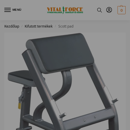
MENÜ
0
Kezdőlap
Kifutott termékek
Scott pad
/
/