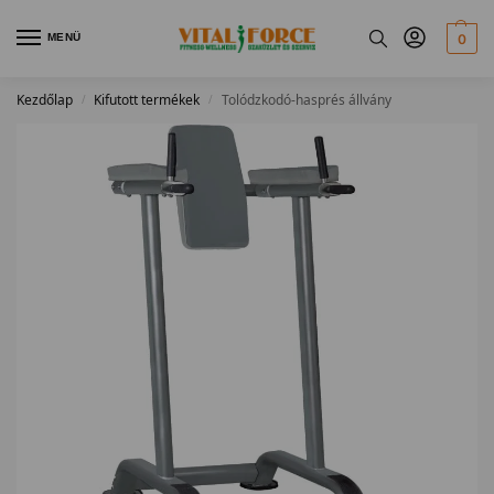
MENÜ
0
Kezdőlap
Kifutott termékek
Tolódzkodó-hasprés állvány
/
/