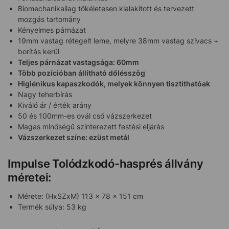
Biomechanikailag tökéletesen kialakított és tervezett
mozgás tartomány
Kényelmes párnázat
19mm vastag rétegelt leme, melyre 38mm vastag szívacs +
borítás kerül
Teljes párnázat vastagsága: 60mm
Több pozícióban állítható dőlésszög
Higiénikus kapaszkodók, melyek könnyen tisztíthatóak
Nagy teherbírás
Kiváló ár / érték arány
50 és 100mm-es ovál cső vázszerkezet
Magas minőségű szinterezett festési eljárás
Vázszerkezet színe: ezüst metál
Impulse Tolódzkodó-hasprés állvány
méretei:
Mérete: (HxSZxM) 113 x 78 x 151 cm
Termék súlya: 53 kg