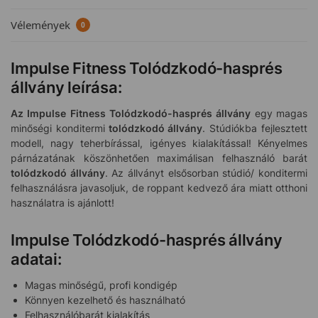
Vélemények
0
Impulse Fitness Tolódzkodó-hasprés
állvány
leírása:
Az Impulse Fitness Tolódzkodó-hasprés állvány
egy
magas
minőségi konditermi
tolódzkodó állvány
. Stúdiókba fejlesztett
modell, nagy teherbírással, igényes kialakítással! Kényelmes
párnázatának köszönhetően maximálisan felhasználó barát
tolódzkodó állvány
. Az állványt elsősorban stúdió/ konditermi
felhasználásra javasoljuk, de roppant kedvező ára miatt otthoni
használatra is ajánlott!
Impulse Tolódzkodó-hasprés állvány
adatai:
Magas minőségű, profi kondigép
Könnyen kezelhető és használható
Felhasználóbarát kialakítás