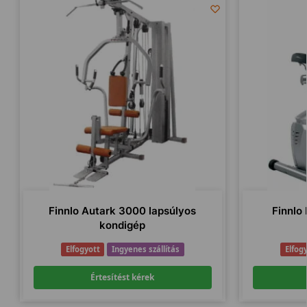
Finnlo Autark 3000 lapsúlyos
Finnlo
kondigép
Elfogyott
Ingyenes szállítás
Elfog
Értesítést kérek