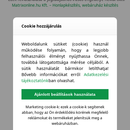
Matrixonline.hu Kft. – Honlapkészítés, webáruház készítés
Cookie hozzájárulás
Weboldalunk sütiket (cookie) használ
működése folyamán, hogy a legjobb
felhasználói élményt nyújthassa Önnek,
továbbá látogatottsága mérése céljából. A
sütik használatát bármikor letilthatja!
Bővebb információkat erről
Adatkezelési
tájékoztatónk
ban olvashat.
Ajánlott beállítások használata
Marketing cookie-k: ezek a cookie-k segítenek
abban, hogy az Ön érdeklődési körének megfelelő
reklámokat és termékeket jelenítsük meg a
webáruházban.