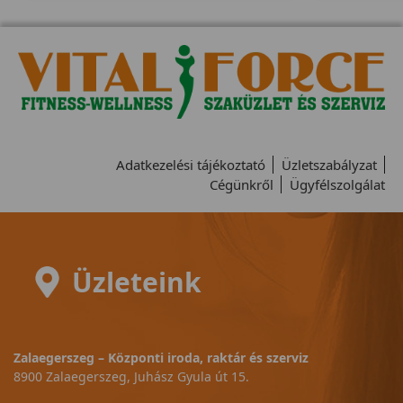
Adatkezelési tájékoztató
Üzletszabályzat
Cégünkről
Ügyfélszolgálat
Üzleteink
Zalaegerszeg – Központi iroda, raktár és szerviz
8900 Zalaegerszeg, Juhász Gyula út 15.