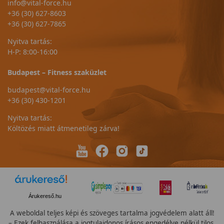
info@vital-force.hu
+36 (30) 627-8603
+36 (30) 627-7865
Nyitva tartás:
H-P: 8:00-16:00
Budapest – Fitness szaküzlet
budapest@vital-force.hu
+36 (30) 430-1201
Nyitva tartás:
Költözés miatt átmenetileg zárva!
Árukereső.hu
A weboldal teljes képi és szöveges tartalma jogvédelem alatt áll!
– Ezek felhasználása a jogtulajdonos írásos engedélye nélkül tilos.