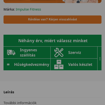
Márka:
Impulse Fitness
Kérdése van? Kérjen visszahívást
Néhány érv, miért válassz minket
Ingyenes
Szerviz
szállítás
...
Hűségkedvezmény
Valós készlet
Leírás
További információk