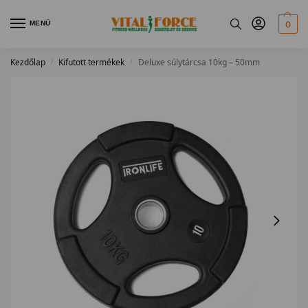
MENÜ
0
Kezdőlap
Kifutott termékek
Deluxe súlytárcsa 10kg – 50mm
/
/