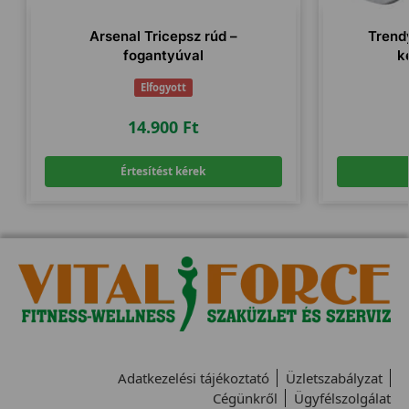
Arsenal Tricepsz rúd –
Trend
fogantyúval
k
Elfogyott
14.900
Ft
Értesítést kérek
Adatkezelési tájékoztató
Üzletszabályzat
Cégünkről
Ügyfélszolgálat