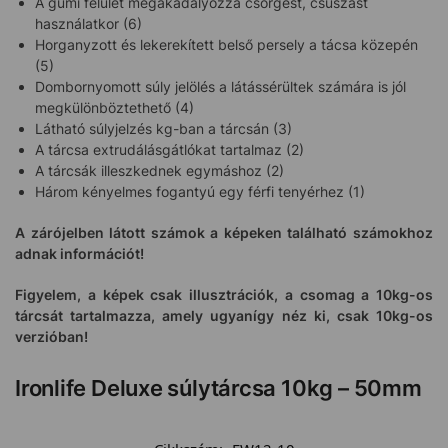
A gumi felület megakadályozza csörgést, csúszást
használatkor (6)
Horganyzott és lekerekített belső persely a tácsa közepén
(5)
Dombornyomott súly jelölés a látássérültek számára is jól
megkülönböztethető (4)
Látható súlyjelzés kg-ban a tárcsán (3)
A tárcsa extrudálásgátlókat tartalmaz (2)
A tárcsák illeszkednek egymáshoz (2)
Három kényelmes fogantyú egy férfi tenyérhez (1)
A zárójelben látott számok a képeken található számokhoz
adnak információt!
Figyelem, a képek csak illusztrációk, a csomag a 10kg-os
tárcsát tartalmazza, amely ugyanígy néz ki, csak 10kg-os
verzióban!
Ironlife Deluxe súlytárcsa 10kg – 50mm