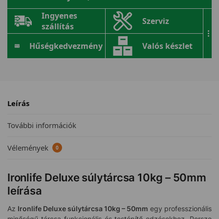
Ingyenes
Szerviz
szállítás
...
Hűségkedvezmény
Valós készlet
Leírás
További információk
Vélemények
0
Ironlife Deluxe súlytárcsa 10kg – 50mm
leírása
Az
Ironlife Deluxe súlytárcsa 10kg – 50mm
egy professzionális
minőségű tárcsa funkcionális és testépítő edzésekhez. Persze