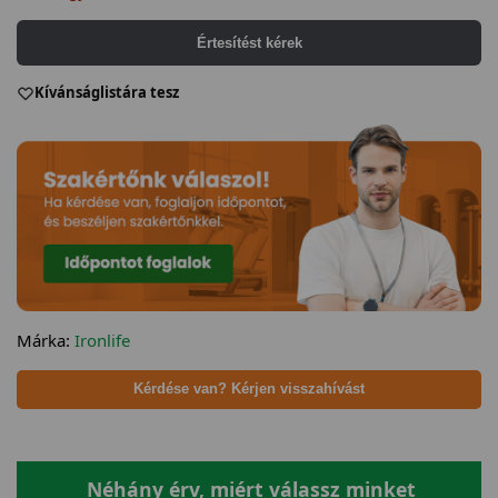
Értesítést kérek
Kívánságlistára tesz
Márka:
Ironlife
Kérdése van? Kérjen visszahívást
Néhány érv, miért válassz minket