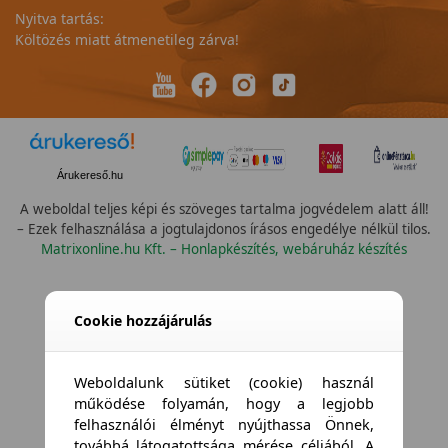
Nyitva tartás:
Költözés miatt átmenetileg zárva!
Árukereső.hu
A weboldal teljes képi és szöveges tartalma jogvédelem alatt áll!
– Ezek felhasználása a jogtulajdonos írásos engedélye nélkül tilos.
Matrixonline.hu Kft. – Honlapkészítés, webáruház készítés
Cookie hozzájárulás
Weboldalunk sütiket (cookie) használ
működése folyamán, hogy a legjobb
felhasználói élményt nyújthassa Önnek,
továbbá látogatottsága mérése céljából. A