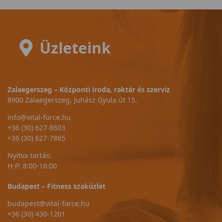
Üzleteink
Zalaegerszeg – Központi iroda, raktár és szerviz
8900 Zalaegerszeg, Juhász Gyula út 15.
info@vital-force.hu
+36 (30) 627-8603
+36 (30) 627-7865
Nyitva tartás:
H-P: 8:00-16:00
Budapest – Fitness szaküzlet
budapest@vital-force.hu
+36 (30) 430-1201