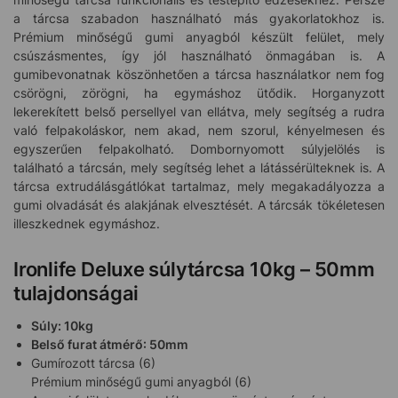
a tárcsa szabadon használható más gyakorlatokhoz is.
Prémium minőségű gumi anyagból készült felület, mely
csúszásmentes, így jól használható önmagában is. A
gumibevonatnak köszönhetően a tárcsa használatkor nem fog
csörögni, zörögni, ha egymáshoz ütődik. Horganyzott
lekerekített belső persellyel van ellátva, mely segítség a rudra
való felpakoláskor, nem akad, nem szorul, kényelmesen és
egyszerűen felpakolható. Dombornyomott súlyjelölés is
található a tárcsán, mely segítség lehet a látássérülteknek is. A
tárcsa extrudálásgátlókat tartalmaz, mely megakadályozza a
gumi olvadását és alakjának elvesztését. A tárcsák tökéletesen
illeszkednek egymáshoz.
Ironlife Deluxe súlytárcsa 10kg – 50mm
tulajdonságai
Súly: 10kg
Belső furat átmérő: 50mm
Gumírozott tárcsa (6)
Prémium minőségű gumi anyagból (6)