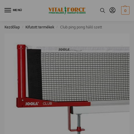
MENÜ
0
Kezdőlap
Kifutott termékek
Club ping pong háló szett
/
/