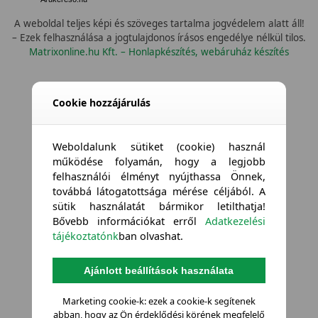
A weboldal teljes képi és szöveges tartalma jogvédelem alatt áll!
– Ezek felhasználása a jogtulajdonos írásos engedélye nélkül tilos.
Matrixonline.hu Kft. – Honlapkészítés, webáruház készítés
Cookie hozzájárulás
Weboldalunk sütiket (cookie) használ
működése folyamán, hogy a legjobb
felhasználói élményt nyújthassa Önnek,
továbbá látogatottsága mérése céljából. A
sütik használatát bármikor letilthatja!
Bővebb információkat erről
Adatkezelési
tájékoztatónk
ban olvashat.
Ajánlott beállítások használata
Marketing cookie-k: ezek a cookie-k segítenek
abban, hogy az Ön érdeklődési körének megfelelő