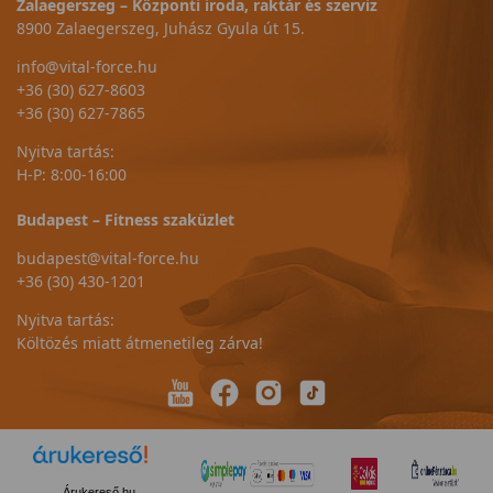
Zalaegerszeg – Központi iroda, raktár és szerviz
8900 Zalaegerszeg, Juhász Gyula út 15.
info@vital-force.hu
+36 (30) 627-8603
+36 (30) 627-7865
Nyitva tartás:
H-P: 8:00-16:00
Budapest – Fitness szaküzlet
budapest@vital-force.hu
+36 (30) 430-1201
Nyitva tartás:
Költözés miatt átmenetileg zárva!
Árukereső.hu