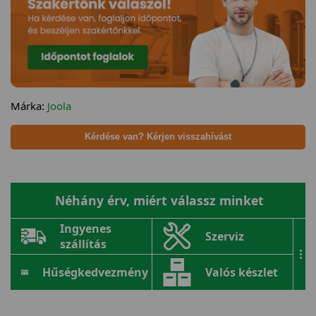
Márka:
Joola
Kérdése van? Kérjen visszahívást
Néhány érv, miért válassz minket
Ingyenes
Szerviz
szállítás
...
Hűségkedvezmény
Valós készlet