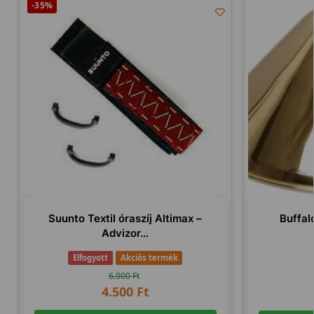
-35%
Suunto Textil óraszíj Altimax –
Buffal
Advizor…
Elfogyott
Akciós termék
6.900
Ft
4.500
Ft