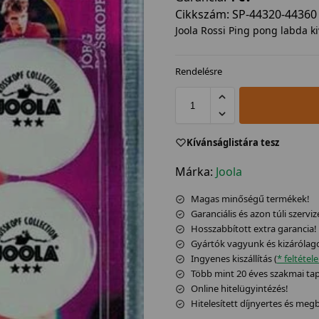
Cikkszám:
SP-44320-44360
Joola Rossi Ping pong labda k
Rendelésre
Kívánságlistára tesz
Márka:
Joola
Magas minőségű termékek!
Garanciális és azon túli szerviz
Hosszabbított extra garancia!
Gyártók vagyunk és kizárólag
Ingyenes kiszállítás (
* feltétel
Több mint 20 éves szakmai tapa
Online hitelügyintézés!
Hitelesített díjnyertes és me