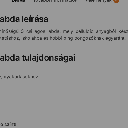
0
labda leírása
minőségű
3
csillagos labda, mely celluloid anyagból kész
ktatáshoz, iskolákba és hobbi ping pongozóknak egyaránt.
labda tulajdonságai
z, gyakorlásokhoz
ő színt!