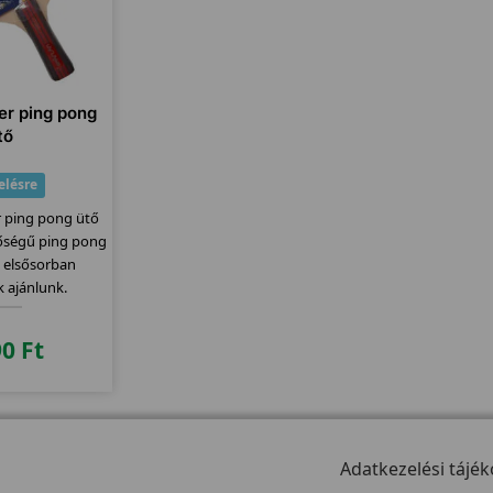
er ping pong
tő
elésre
r ping pong ütő
őségű ping pong
t elsősorban
 ajánlunk.
90
Ft
Adatkezelési tájék