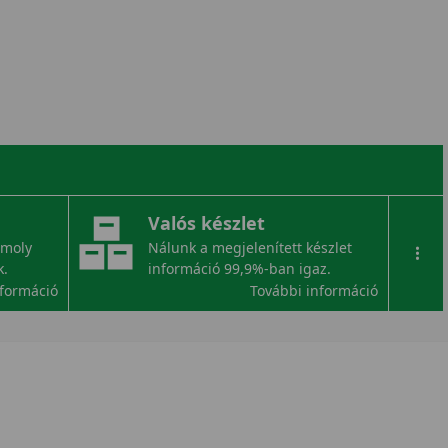
Valós készlet
omoly
Nálunk a megjelenített készlet
...
k.
információ 99,9%-ban igaz.
nformáció
További információ