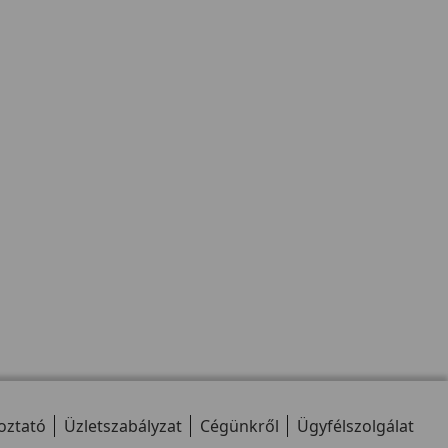
oztató
Üzletszabályzat
Cégünkről
Ügyfélszolgálat