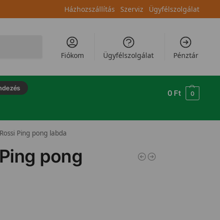
Házhozszállítás
Szerviz
Ügyfélszolgálat
Keresés
Fiókom
Ügyfélszolgálat
Pénztár
ndezés
0
Ft
0
Rossi Ping pong labda
 Ping pong