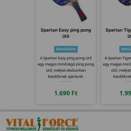
Spartan Easy ping pong
Spartan Tig
ütő
ü
Rendelésre
Rend
A Spartan Easy ping pong ütő
A Spartan Tige
egy magas minőségű ping pong
egy magas min
ütő, melyet elsősorban
ütő, melye
kezdőknek ajánlunk.
kezdőknek
1.690
Ft
1.9