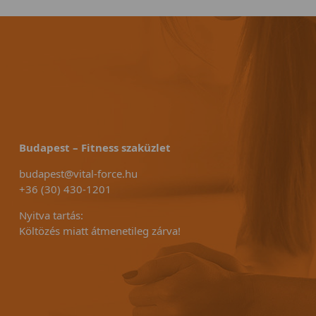
Budapest – Fitness szaküzlet
budapest@vital-force.hu
+36 (30) 430-1201
Nyitva tartás:
Költözés miatt átmenetileg zárva!