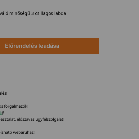
iváló minőségű 3 csillagos labda
Előrendelés leadása
elés!
os forgalmazók!
ek
)!
sztalat, élőszavas ügyfélszolgálat!
gbízható webáruház!