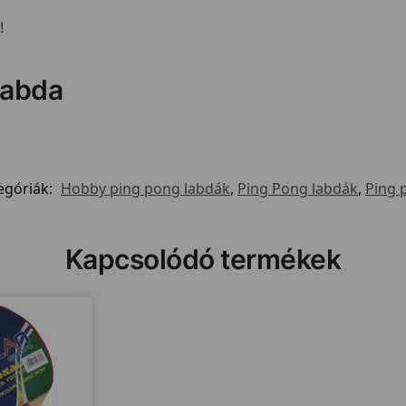
!
labda
egóriák:
Hobby ping pong labdák
,
Ping Pong labdák
,
Ping p
Kapcsolódó termékek