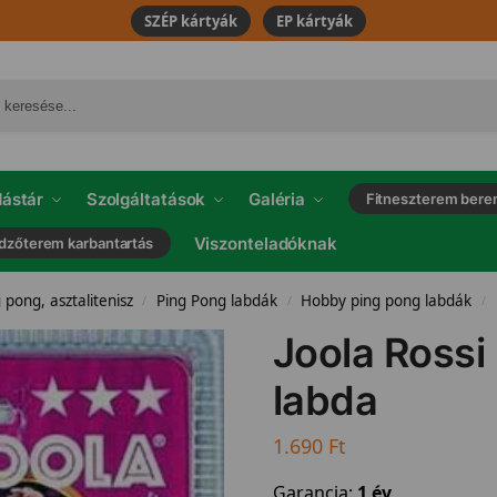
SZÉP kártyák
EP kártyák
ástár
Szolgáltatások
Galéria
Fitneszterem bere
Viszonteladóknak
dzőterem karbantartás
 pong, asztalitenisz
Ping Pong labdák
Hobby ping pong labdák
/
/
/
Joola Rossi
labda
1.690
Ft
Garancia:
1 év