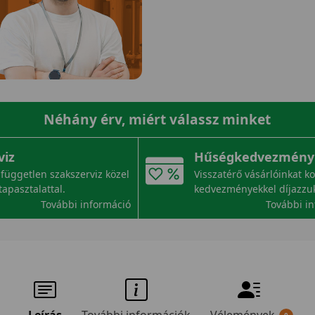
Néhány érv, miért válassz minket
viz
Hűségkedvezmény
független szakszerviz közel
Visszatérő vásárlóinkat k
tapasztalattal.
kedvezményekkel díjazzu
További információ
További i
Leírás
További információk
Vélemények