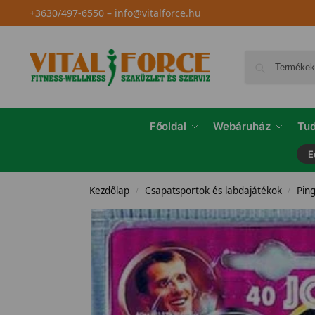
+3630/497-6550
–
info@vitalforce.hu
Főoldal
Webáruház
Tud
E
Kezdőlap
Csapatsportok és labdajátékok
Ping
/
/