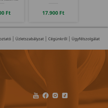
00
Ft
17.900
Ft
oztató
Üzletszabályzat
Cégünkről
Ügyfélszolgálat