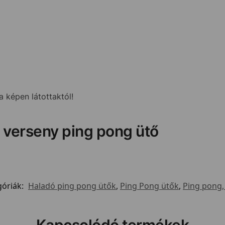
 képen látottaktól!
 verseny ping pong ütő
góriák:
Haladó ping pong ütők
,
Ping Pong ütők
,
Ping pong, 
Kapcsolódó termékek