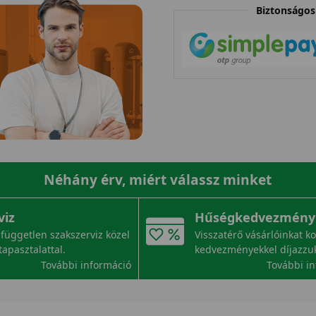
Biztonságos 
Néhány érv, miért válassz minket
viz
Hűségkedvezmény
független szakszerviz közel
Visszatérő vásárlóinkat k
tapasztalattal.
kedvezményekkel díjazzu
További információ
További i