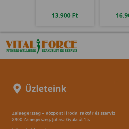
13.900
Ft
16.
Üzleteink
Zalaegerszeg – Központi iroda, raktár és szerviz
8900 Zalaegerszeg, Juhász Gyula út 15.