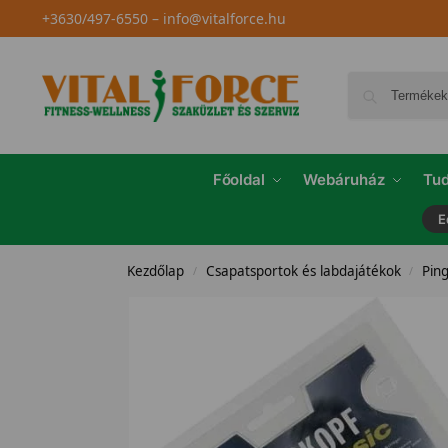
+3630/497-6550
–
info@vitalforce.hu
Főoldal
Webáruház
Tud
E
Kezdőlap
Csapatsportok és labdajátékok
Ping
/
/