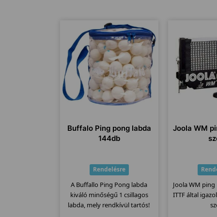
Buffalo Ping pong labda
Joola WM pi
144db
sz
Rendelésre
Rend
A Buffallo Ping Pong labda
Joola WM ping 
kiváló minőségű 1 csillagos
ITTF által igazo
labda, mely rendkívül tartós!
sz