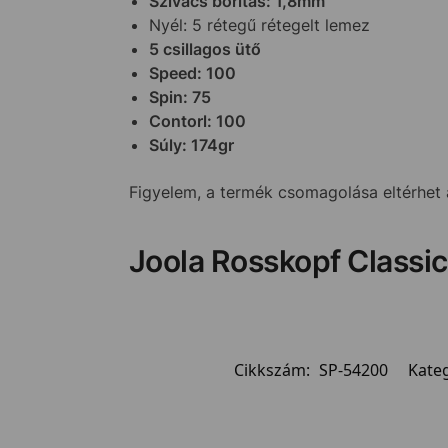
Szivacs borítás: 1,8mm
Nyél: 5 rétegű rétegelt lemez
5 csillagos ütő
Speed: 100
Spin: 75
Contorl: 100
Súly: 174gr
Figyelem, a termék csomagolása eltérhet a
Joola Rosskopf Classic
Cikkszám:
SP-54200
Kate