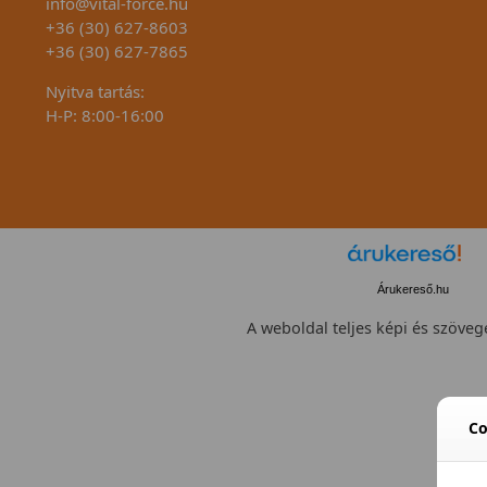
info@vital-force.hu
+36 (30) 627-8603
+36 (30) 627-7865
Nyitva tartás:
H-P: 8:00-16:00
Árukereső.hu
A weboldal teljes képi és szövege
Co