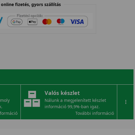
online fizetés, gyors szállítás
Valós készlet
omoly
Nálunk a megjelenített készlet
...
k.
információ 99,9%-ban igaz.
nformáció
További információ