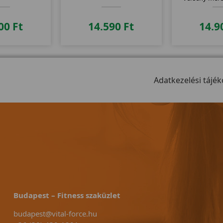
900
Ft
14.590
Ft
14.9
Adatkezelési tájék
Budapest – Fitness szaküzlet
budapest@vital-force.hu