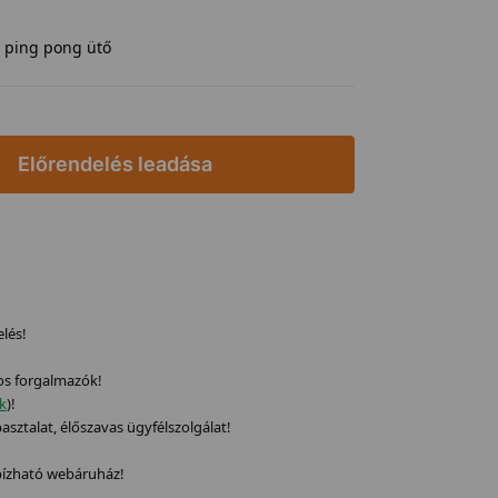
y ping pong ütő
Előrendelés leadása
elés!
os forgalmazók!
ek
)!
sztalat, élőszavas ügyfélszolgálat!
gbízható webáruház!