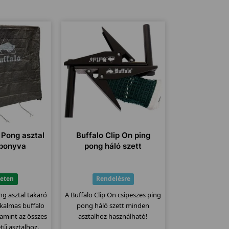
 Pong asztal
Buffalo Clip On ping
 ponyva
pong háló szett
leten
Rendelésre
ng asztal takaró
A Buffalo Clip On csipeszes ping
kalmas buffalo
pong háló szett minden
lamint az összes
asztalhoz használható!
tű asztalhoz.