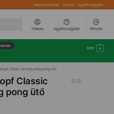
Házhozszállítás
Szerviz
Ügyfélszolgálat
Keresés
Fiókom
Ügyfélszolgálat
Pénztár
ndezés
0
Ft
0
skopf Classic verseny ping pong ütő
opf Classic
g pong ütő