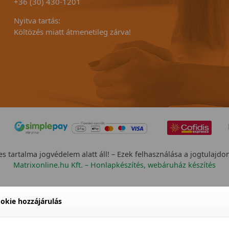
+36 (30) 430-1201
Nyitva tartás:
Költözés miatt átmenetileg zárva!
s tartalma jogvédelem alatt áll! – Ezek felhasználása a jogtulajdo
Matrixonline.hu Kft. – Honlapkészítés, webáruház készítés
okie hozzájárulás