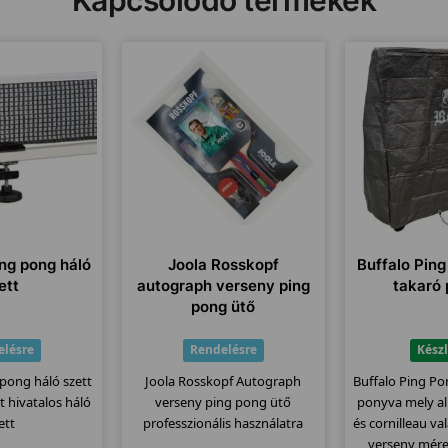
ng pong háló
Joola Rosskopf
Buffalo Ping
ett
autograph verseny ping
takaró
pong ütő
elésre
Rendelésre
Kész
pong háló szett
Joola Rosskopf Autograph
Buffalo Ping Po
lt hivatalos háló
verseny ping pong ütő
ponyva mely al
ett
professzionális használatra
és cornilleau va
verseny mére