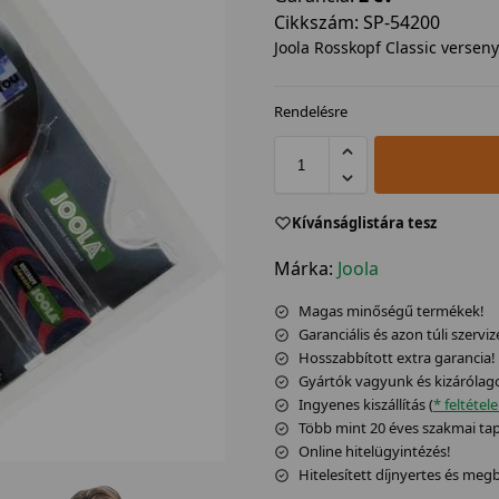
Cikkszám:
SP-54200
Joola Rosskopf Classic versen
Rendelésre
Kívánságlistára tesz
Márka:
Joola
Magas minőségű termékek!
Garanciális és azon túli szerviz
Hosszabbított extra garancia!
Gyártók vagyunk és kizárólag
Ingyenes kiszállítás (
* feltétel
Több mint 20 éves szakmai tapa
Online hitelügyintézés!
Hitelesített díjnyertes és me