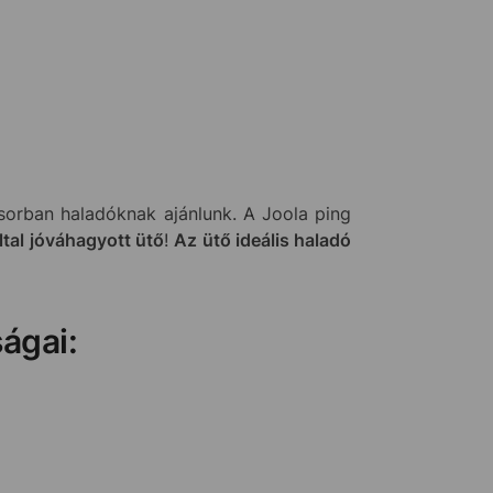
orban haladóknak ajánlunk. A Joola ping
ltal jóváhagyott ütő
!
Az ütő ideális haladó
ágai: