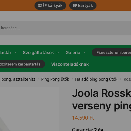
SZÉP kártyák
EP kártyák
ástár
Szolgáltatások
Galéria
Fitneszterem bere
Viszonteladóknak
dzőterem karbantartás
 pong, asztalitenisz
Ping Pong ütők
Haladó ping pong ütők
Ros
/
/
/
Joola Rossk
verseny pin
14.590
Ft
Garancia:
2 év