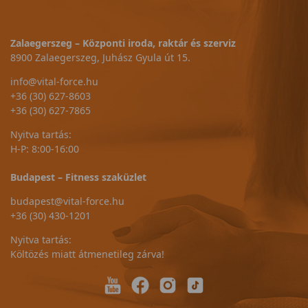
Zalaegerszeg – Központi iroda, raktár és szerviz
8900 Zalaegerszeg, Juhász Gyula út 15.
info@vital-force.hu
+36 (30) 627-8603
+36 (30) 627-7865
Nyitva tartás:
H-P: 8:00-16:00
Budapest – Fitness szaküzlet
budapest@vital-force.hu
+36 (30) 430-1201
Nyitva tartás:
Költözés miatt átmenetileg zárva!