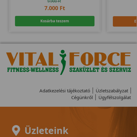
9.900
Ft
7.000
Ft
Kosárba teszem
E
Adatkezelési tájékoztató
Üzletszabályzat
Cégünkről
Ügyfélszolgálat
Üzleteink