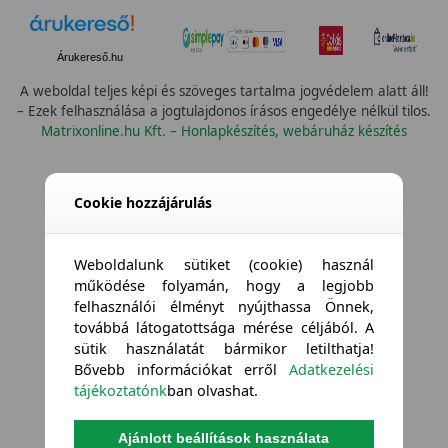
Árukereső.hu
A weboldal teljes képi és szöveges tartalma jogvédelem alatt áll!
– Ezek felhasználása a jogtulajdonos írásos engedélye nélkül tilos.
Matrixonline.hu Kft. – Honlapkészítés, webáruház készítés
Cookie hozzájárulás
Weboldalunk sütiket (cookie) használ
működése folyamán, hogy a legjobb
felhasználói élményt nyújthassa Önnek,
továbbá látogatottsága mérése céljából. A
sütik használatát bármikor letilthatja!
Bővebb információkat erről
Adatkezelési
tájékoztatónk
ban olvashat.
Ajánlott beállítások használata