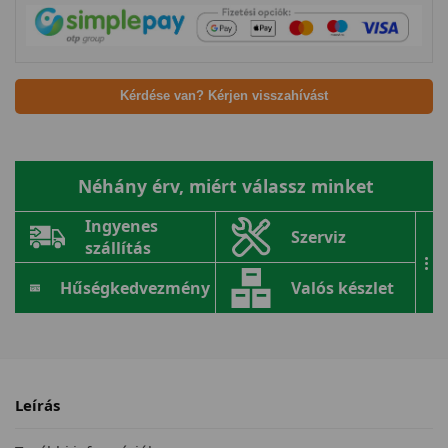
Kérdése van? Kérjen visszahívást
Néhány érv, miért válassz minket
Ingyenes
Szerviz
szállítás
...
Hűségkedvezmény
Valós készlet
Leírás