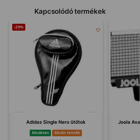
Kapcsolódó termékek
-29%
Adidas Single Nero ütőtok
Joola Ava
Készleten
Akciós termék