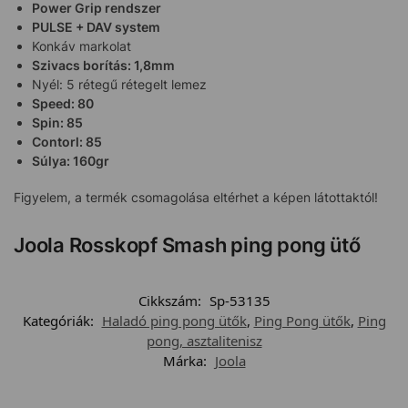
Power Grip rendszer
PULSE + DAV system
Konkáv markolat
Szivacs borítás: 1,8mm
Nyél: 5 rétegű rétegelt lemez
Speed: 80
Spin: 85
Contorl: 85
Súlya: 160gr
Figyelem, a termék csomagolása eltérhet a képen látottaktól!
Joola Rosskopf Smash ping pong ütő
Cikkszám:
Sp-53135
Kategóriák:
Haladó ping pong ütők
,
Ping Pong ütők
,
Ping
pong, asztalitenisz
Márka:
Joola