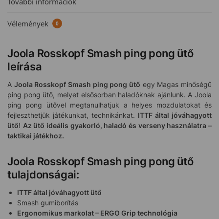
További információk
Vélemények
0
Joola Rosskopf Smash ping pong ütő
leírása
A
Joola Rosskopf Smash ping pong ütő
egy Magas minőségű
ping pong ütő, melyet elsősorban haladóknak ajánlunk. A Joola
ping pong ütővel megtanulhatjuk a helyes mozdulatokat és
fejleszthetjük játékunkat, technikánkat.
ITTF által jóváhagyott
ütő
!
Az ütő ideális gyakorló, haladó és verseny
használatra –
taktikai játékhoz.
Joola Rosskopf Smash ping pong ütő
tulajdonságai:
ITTF által jóváhagyott ütő
Smash gumiborítás
Ergonomikus markolat – ERGO Grip technológia