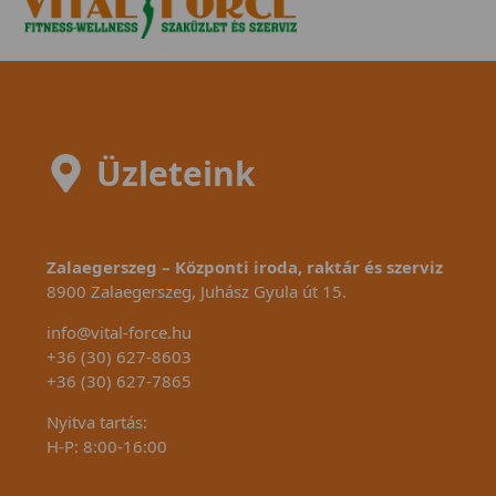
dönthetünk meg!
a bicik
Üzleteink
Zalaegerszeg – Központi iroda, raktár és szerviz
8900 Zalaegerszeg, Juhász Gyula út 15.
info@vital-force.hu
+36 (30) 627-8603
+36 (30) 627-7865
Nyitva tartás:
H-P: 8:00-16:00