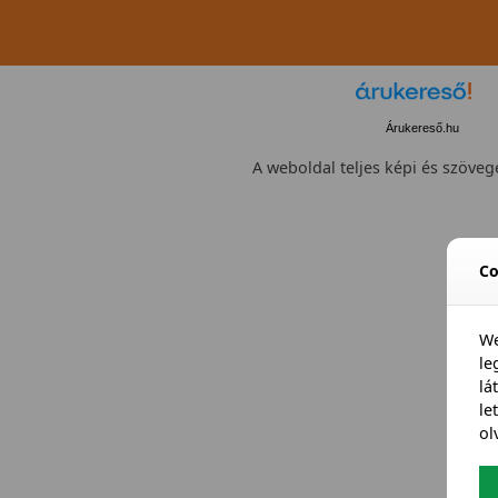
Árukereső.hu
A weboldal teljes képi és szövege
Co
We
l
lá
le
ol