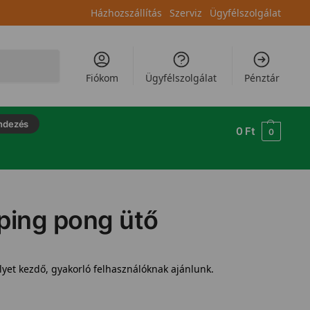
Házhozszállítás
Szerviz
Ügyfélszolgálat
Keresés
Fiókom
Ügyfélszolgálat
Pénztár
ndezés
0
Ft
0
 ping pong ütő
lyet kezdő, gyakorló felhasználóknak ajánlunk.