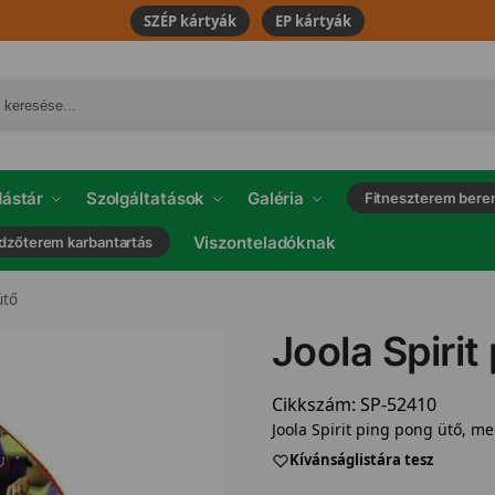
SZÉP kártyák
EP kártyák
ástár
Szolgáltatások
Galéria
Fitneszterem bere
Viszonteladóknak
dzőterem karbantartás
ütő
Joola Spirit
Cikkszám:
SP-52410
Joola Spirit ping pong ütő, me
Kívánságlistára tesz