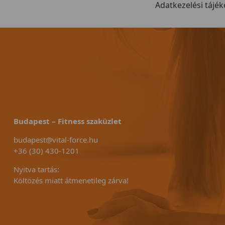
liknél...
Adatkezelési tájék
Budapest – Fitness szaküzlet
budapest@vital-force.hu
+36 (30) 430-1201
Nyitva tartás:
Költözés miatt átmenetileg zárva!