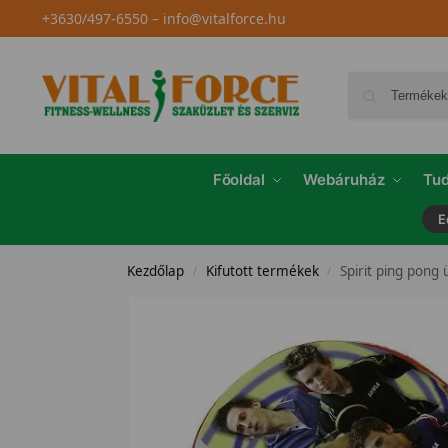
+3630/497-6550
–
info@vitalforce.hu
Főoldal
Webáruház
Tud
E
Kezdőlap
Kifutott termékek
Spirit ping pong 
/
/