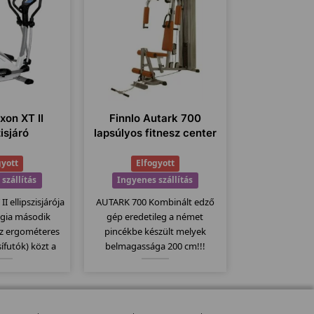
xon XT II
Finnlo Autark 700
zisjáró
lapsúlyos fitnesz center
gyott
Elfogyott
szállítás
Ingyenes szállítás
I ellipszisjárója
AUTARK 700 Kombinált edző
ógia második
gép eredetileg a német
az ergométeres
pincékbe készült melyek
sífutók) közt a
belmagassága 200 cm!!!
ll. 20Kg-os
Azoknak ajánljuk akiknek a
 32 erősségi
belmagassága kicsi!
-400 wattig való
l látták el...