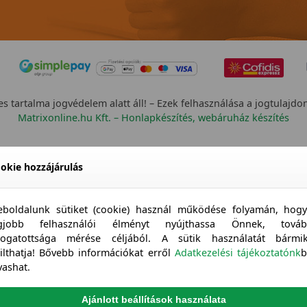
s tartalma jogvédelem alatt áll! – Ezek felhasználása a jogtulajdo
Matrixonline.hu Kft. – Honlapkészítés, webáruház készítés
okie hozzájárulás
boldalunk sütiket (cookie) használ működése folyamán, hog
egjobb felhasználói élményt nyújthassa Önnek, továb
togatottsága mérése céljából. A sütik használatát bármi
tilthatja! Bővebb információkat erről
Adatkezelési tájékoztatónk
b
vashat.
Ajánlott beállítások használata