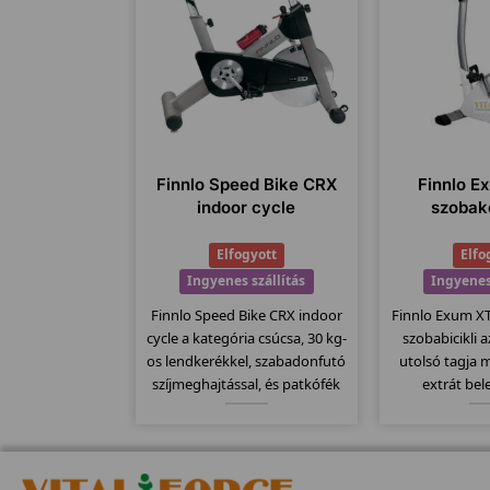
Finnlo Speed Bike CRX
Finnlo E
indoor cycle
szobak
Elfogyott
Elfo
Ingyenes szállítás
Ingyenes
Finnlo Speed Bike CRX indoor
Finnlo Exum X
cycle a kategória csúcsa, 30 kg-
szobabicikli 
os lendkerékkel, szabadonfutó
utolsó tagja
szíjmeghajtással, és patkófék
extrát bel
szerű filc alapú fékező
Egyszerűen k
rendszerrel szerelve. Csak
teherbírású s
kitartóknak, ekkora
már jól meg
lendkerékkel csúcsokat
minőség köszön