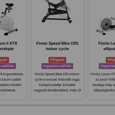
xum II XTR
Finnlo Speed Bike CRS
Finnlo Lo
erékpár
indoor cycle
ellips
gyott
Elfogyott
Elfo
 szállítás
Ingyenes szállítás
Ingyenes 
TR Ergométeres
Finnlo Speed Bike CRS indoor
Finnlo Loxon XT I
az Exum család
cycle a sorozat második tagja,
a Loxon Tril
 melybe minden
középmodellje. Erősebb
darabja mely 
esűrítettek.
nagyobb lendkerékkel, mely 25
ellipszisjárók(
ezelhető nagy
kg-os. Fékező rendszere filc
közép mode
zobakerékpár a
alapú préseléses fékrendszer.
lendkerékkel
szokott német
Computere kompatibilis a
fokozattal és 25
 vissza ezeknél
mellkasi jeladó övekkel.
állíthatóságga