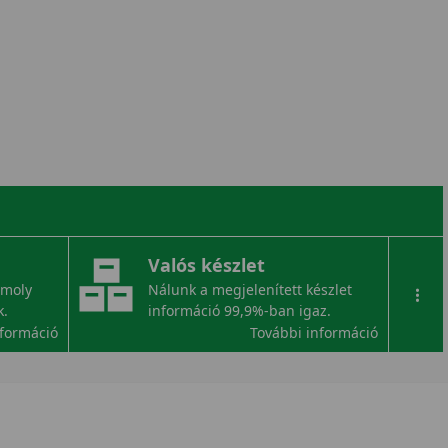
Valós készlet
omoly
Nálunk a megjelenített készlet
...
k.
információ 99,9%-ban igaz.
nformáció
További információ