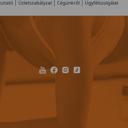
oztató
Üzletszabályzat
Cégünkről
Ügyfélszolgálat