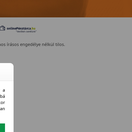
nos írásos engedélye nélkül tilos.
y a
bá
kor
an