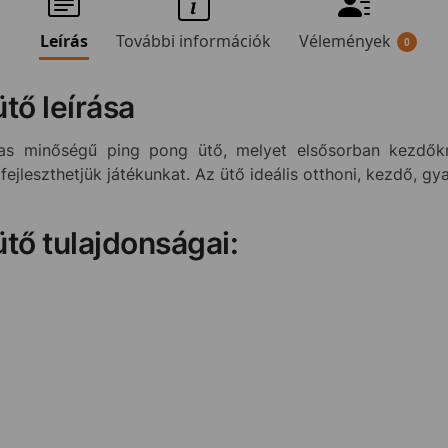
Leírás
További információk
Vélemények
0
ütő leírása
 minőségű ping pong ütő, melyet elsősorban kezdőkn
jleszthetjük játékunkat. Az ütő ideális otthoni, kezdő, gy
ütő tulajdonságai: