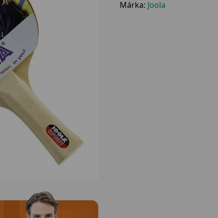
Márka:
Joola