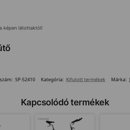
 képen látottaktól!
ütő
kszám:
SP-52410
Kategória:
Kifutott termékek
Márka:
Kapcsolódó termékek