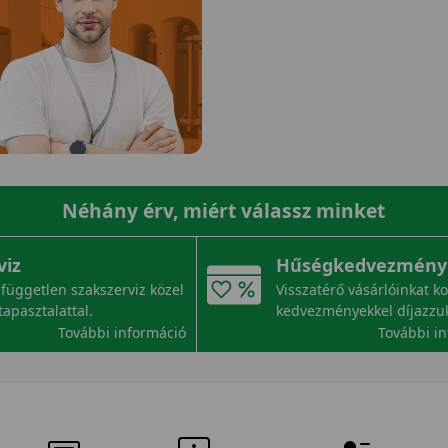
Néhány érv, miért válassz minket
viz
Hűségkedvezmény
független szakszerviz közel
Visszatérő vásárlóinkat k
tapasztalattal.
kedvezményekkel díjazzu
További információ
További i