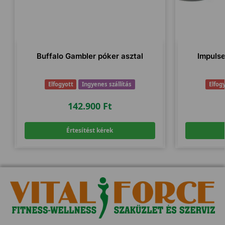
Buffalo Gambler póker asztal
Impulse
Elfogyott
Ingyenes szállítás
Elfog
142.900
Ft
Értesítést kérek