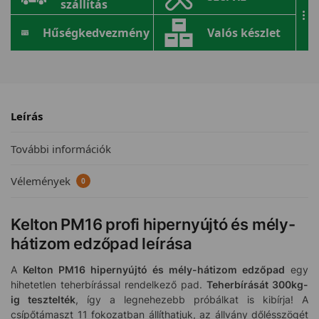
szállítás
...
Hűségkedvezmény
Valós készlet
Leírás
További információk
Vélemények
0
Kelton PM16 profi hipernyújtó és mély-
hátizom edzőpad leírása
A
Kelton PM16 hipernyújtó és mély-hátizom edzőpad
egy
hihetetlen teherbírással rendelkező pad.
Teherbírását 300kg-
ig tesztelték
, így a legnehezebb próbálkat is kibírja! A
csípőtámaszt 11 fokozatban állíthatjuk, az állvány dőlésszögét