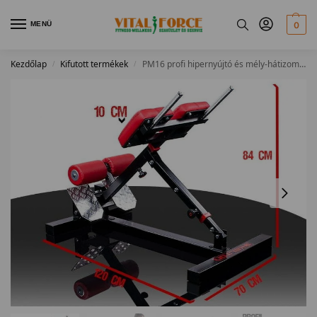
MENÜ
0
Kezdőlap
Kifutott termékek
PM16 profi hipernyújtó és mély-hátizom edzőpad
/
/