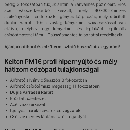
pedig 3 fokozatban tudjuk állítani a kényelmes pozícióért. Erős
acél vázszerkezetből készült, mely 80x60x2mm-es
szelvényekkel rendelkezik. Igényes kárpitozás, mely erősített
duplán varrott. 10cm vastag kényelmes szivacsozással van
ellátva, melyhez egy kényelmes és leginkább optimális
csípőtámasszal társul. Csúszásmentes talpazattal rendelkezik.
Ajánljuk otthoni és edzőtermi szintű használatra egyaránt!
Kelton PM16 profi hipernyújtó és mély-
hátizom edzőpad tulajdonságai
Állítható állvány dőlésszög 3 fokozatban
Állítható csípőtámasz magasság 11 fokozatban
Dupla varrássú kárpit
Erősített szerkezet
Acél vázszerkezet
Igényes marokcsavarok és végzárók
Csúszásmentes lábtámasz és fogantyúk