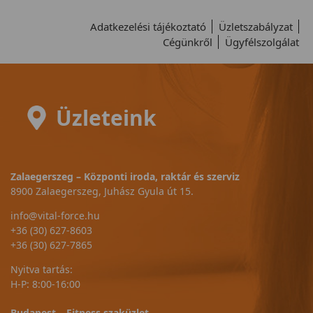
Adatkezelési tájékoztató
Üzletszabályzat
Cégünkről
Ügyfélszolgálat
Üzleteink
Zalaegerszeg – Központi iroda, raktár és szerviz
8900 Zalaegerszeg, Juhász Gyula út 15.
info@vital-force.hu
+36 (30) 627-8603
+36 (30) 627-7865
Nyitva tartás:
H-P: 8:00-16:00
Budapest – Fitness szaküzlet