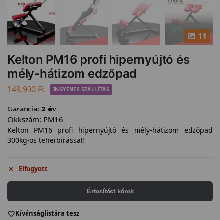
11
Kelton PM16 profi hipernyújtó és
mély-hátizom edzőpad
149.900
Ft
INGYENES SZÁLLÍTÁS
Garancia:
2 év
Cikkszám:
PM16
Kelton PM16 profi hipernyújtó és mély-hátizom edzőpad
300kg-os teherbírással!
Elfogyott
Értesítést kérek
Kívánságlistára tesz