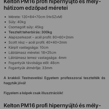
Kelton PM16 profi hipernyújtó és mély-
hátizom edzőpad méretei
Mérete: 120x84x70cm (HxSZxM)
Súly: 40kg
Csomagolt súly: 45kg
Tesztelt teherbírás: 300kg
Alapszerkezet – acél profil: 80x60x2mm
Scott rész – acél profil: 40x40x2mm
Kárpit vastagsága: 10cm
Lábtámasz méretei: 18x25cm
Lábtámasz lemez vastagsága: 4mm
Fogantyúk távolsága elől: 48cm
Fogantyúk átmérője: 33mm
A krakkói Testnevelési Egyetem professzorai tesztelték és
hagyták jóvá!
Figyelem a képek csak illusztrációk!
Kelton PM16 profi hipernyújtó és mély-