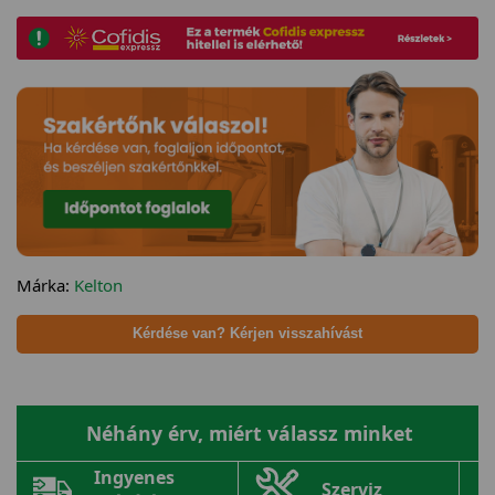
Márka:
Kelton
Kérdése van? Kérjen visszahívást
Néhány érv, miért válassz minket
Ingyenes
Szerviz