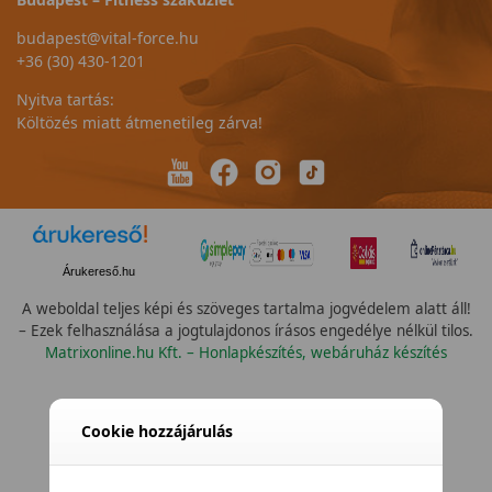
budapest@vital-force.hu
+36 (30) 430-1201
Nyitva tartás:
Költözés miatt átmenetileg zárva!
Árukereső.hu
A weboldal teljes képi és szöveges tartalma jogvédelem alatt áll!
– Ezek felhasználása a jogtulajdonos írásos engedélye nélkül tilos.
Matrixonline.hu Kft. – Honlapkészítés, webáruház készítés
Cookie hozzájárulás